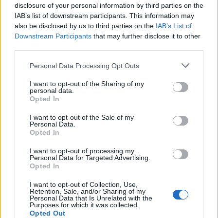
disclosure of your personal information by third parties on the
IAB’s list of downstream participants. This information may
Brezposelnost sezonsko nekoliko višja
also be disclosed by us to third parties on the
IAB’s List of
8. avgust 2026
Downstream Participants
that may further disclose it to other
third parties.
Personal Data Processing Opt Outs
Torkove igrarije: Otroci bodo na
I want to opt-out of the Sharing of my
tokratnih igrarijah slikali z akvareli
personal data.
8. avgust 2026
Opted In
I want to opt-out of the Sale of my
Personal Data.
Opted In
Inšpektorji v poostren nadzor odvzema
vode iz vodotokov
I want to opt-out of processing my
8. avgust 2026
Personal Data for Targeted Advertising.
Opted In
I want to opt-out of Collection, Use,
Retention, Sale, and/or Sharing of my
V OTP banki opozarjajo na primere
Personal Data that Is Unrelated with the
zlorab plačilnih kartic na bankomatih
Purposes for which it was collected.
8. avgust 2026
Opted Out