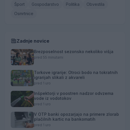
Šport
Gospodarstvo
Politika
Obvestila
Osmrtnice
Zadnje novice
Brezposelnost sezonsko nekoliko višja
pred 55 minutami
Torkove igrarije: Otroci bodo na tokratnih
igrarijah slikali z akvareli
pred 1 uro
Inšpektorji v poostren nadzor odvzema
vode iz vodotokov
pred 1 uro
V OTP banki opozarjajo na primere zlorab
plačilnih kartic na bankomatih
pred 1 uro