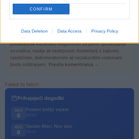
CONFIRM
Data Deletion
Data Access
Privacy Policy
Opozorilo:
Po 297. členu Kazenskega zakonika je
posameznik kazensko odgovoren za javno spodbujanje
sovraštva, nasilja ali nestrpnosti. Komentarji z žaljivimi,
rasističnimi, diskriminatornimi ali nezakonitimi vsebinami
bodo odstranjeni.
Pravila komentiranja →
Failed to fetch
Prihajajoči dogodki
Poletni bolšji sejem
AVG
8
08:00
Spider-Man: Nov dan
AVG
8
18:00