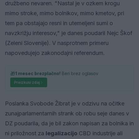
družbeno nevaren. "Nastal je v ozkem krogu
mimo stroke, mimo bolnikov, mimo kmetov, pri
tem pa obstajajo resni in utemeljeni sumi o
navzkrižju interesov," je danes poudaril Nejc Škof
(Zeleni Slovenije). V nasprotnem primeru
napovedujejo zakonodajni referendum.
🎁
1 mesec brezplačno!
Beri brez oglasov
Preizkusi zdaj
Poslanka Svobode Žibrat je v odzivu na očitke
zunajparlamentarnih strank ob robu seje danes v
DZ poudarila, da je bil zakon napisan za bolnika in
ni priložnost za
legalizacijo
CBD industrije ali