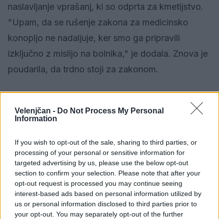
naslavljanje vprašanj, ki so odprta za kmetijstvo.
"Upam, da se rušenje zakona za medicinsko
konopljo ne nadaljuje, ker smo ga pripravili
izključno z mislijo na bolnika," je dodala. Znova je
poudarila, da trdno stoji za zakonom.
Vir: STA
Velenjčan -
Do Not Process My Personal
Information
Družba
KATEGORIJE
If you wish to opt-out of the sale, sharing to third parties, or
processing of your personal or sensitive information for
targeted advertising by us, please use the below opt-out
section to confirm your selection. Please note that after your
opt-out request is processed you may continue seeing
Sorodno
interest-based ads based on personal information utilized by
Več iz kategorije Družba
us or personal information disclosed to third parties prior to
your opt-out. You may separately opt-out of the further