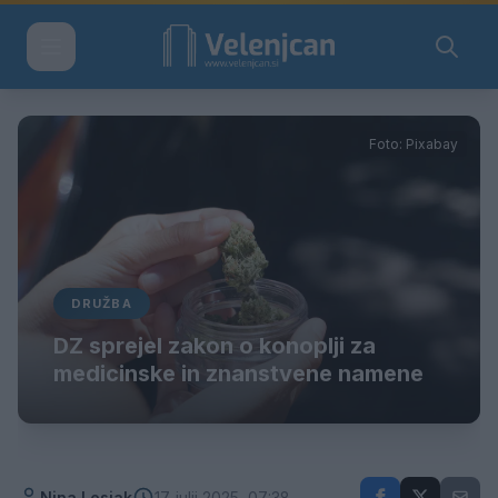
Foto: Pixabay
DRUŽBA
DZ sprejel zakon o konoplji za
medicinske in znanstvene namene
Nina Lesjak
17. julij 2025, 07:38