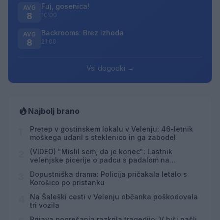
Fuj, gosenica!
AVG
8
10:00
Backrooms: Brez izhoda
AVG
8
21:00
Vsi dogodki →
Najbolj brano
Pretep v gostinskem lokalu v Velenju: 46-letnik
1
moškega udaril s steklenico in ga zabodel
(VIDEO) "Mislil sem, da je konec": Lastnik
2
velenjske picerije o padcu s padalom na
Hrvaškem
Dopustniška drama: Policija pričakala letalo s
3
Korošico po pristanku
Na Šaleški cesti v Velenju občanka poškodovala
4
tri vozila
Prijava pogrešanja razkrila tragedijo: V hiši našli