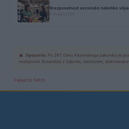
Brezposelnost sezonsko nekoliko višja
8. avgust 2026
Opozorilo:
Po 297. členu Kazenskega zakonika je pos
nestrpnosti. Komentarji z žaljivimi, rasističnimi, diskrimina
Failed to fetch