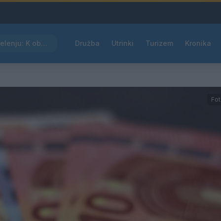
Kam čez vikend v Velenju: K obisku vabi Poletni bolšji sejem
Družba
Utrinki
Turizem
Kronika
Fot