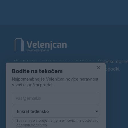
Vaš lokalni portal za novice iz Velenja, Šaleške doline
×
okolice. Aktualne novice, šport, kultura, dogodki.
Bodite na tekočem
Najpomembnejše Velenjčan novice naravnost
Povezujemo Velenje.
v vaš e-poštni predal.
Strinjam se s prejemanjem e-novic in z
obdelavo
osebnih podatkov
.