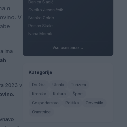
Danica Sladič
na o
Cvetko Jeseničnik
tovino. V
Branko Golob
rabe
Roman Skale
Ivana Mernik
Vse osmrtnice →
da ima
kah
Kategorije
bra 2023 v
Družba
Utrinki
Turizem
ovino.
Kronika
Kultura
Šport
Gospodarstvo
Politika
Obvestila
Osmrtnice
avnavo