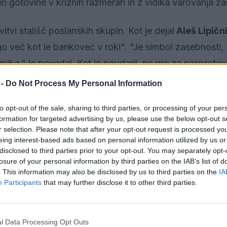
 gotovine v kriznih razmerah in z vidika varovanja za
tvi stališč poslanskih skupin. Kot je dejal
Aleš Lipičn
 več kot le bankovec v roki". "Je simbol zasebnosti,
nika," je povedal. Kot je poudaril, ne gre za nasproto
ožnosti izbire.
 -
Do Not Process My Personal Information
nija z vpisom pravice do uporabe gotovine v ustavo da
to opt-out of the sale, sharing to third parties, or processing of your per
formation for targeted advertising by us, please use the below opt-out s
odno izbiro. Gotovina poleg tega po njenih besedah ost
r selection. Please note that after your opt-out request is processed y
 ko lahko digitalni sistemi odpovedo zaradi izpadov elekt
eing interest-based ads based on personal information utilized by us or
disclosed to third parties prior to your opt-out. You may separately opt-
losure of your personal information by third parties on the IAB’s list of
. This information may also be disclosed by us to third parties on the
IA
Participants
that may further disclose it to other third parties.
Preizku
l Data Processing Opt Outs
otovine izpostavil kot pomemben vidik preventivnega d