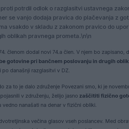
 proti potrdil odlok o razglasitvi ustavnega zako
imer se vanjo dodaja pravica do plačevanja z go
ima vsakdo v skladu z zakonom pravico do upo
gih oblikah pravnega prometa.\n\n
74. členom dodal novi 74.a člen. V njem bo zapisano, 
e gotovine pri bančnem poslovanju in drugih obli
 po današnji razglasitvi v DZ.
do za to je dalo združenje Povezani smo, ki je novem
pojasnili v združenju, želijo jasno
zaščititi fizično got
vedno nanašati na denar v fizični obliki.
 dvotretjinska večina glasov vseh poslancev. Med obr