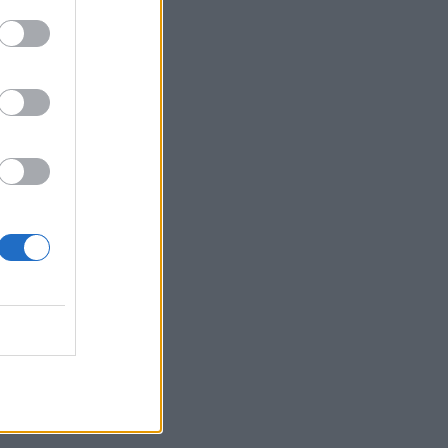
žavah,
ih
eno
 ker so
reprečil
vajo
poslal v