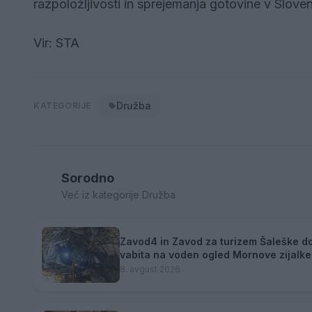
razpoložljivosti in sprejemanja gotovine v Sloveni
Vir: STA
Družba
KATEGORIJE
Sorodno
Več iz kategorije Družba
Zavod4 in Zavod za turizem Šaleške do
vabita na voden ogled Mornove zijalke
8. avgust 2026