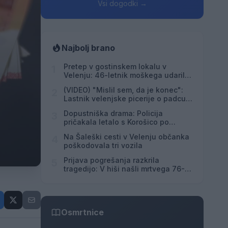
Vsi dogodki →
Najbolj brano
Pretep v gostinskem lokalu v
1
Velenju: 46-letnik moškega udaril s
steklenico in ga zabodel
(VIDEO) "Mislil sem, da je konec":
2
Lastnik velenjske picerije o padcu s
padalom na Hrvaškem
Dopustniška drama: Policija
3
pričakala letalo s Korošico po
pristanku
Na Šaleški cesti v Velenju občanka
4
poškodovala tri vozila
Prijava pogrešanja razkrila
5
tragedijo: V hiši našli mrtvega 76-
letnika
Osmrtnice