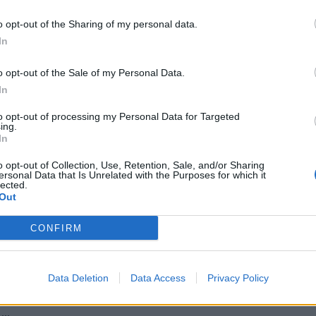
kdaj se lahko država znajde v takšnih ali drugačnih te
o opt-out of the Sharing of my personal data.
In
ahko pride preprosto do električnih mrkov, zaradi kater
 do sredstev na računu," je dejal.
o opt-out of the Sale of my Personal Data.
In
il tudi
Zoran Mojškerc
(SDS), izpostavil pa je tudi nj
to opt-out of processing my Personal Data for Targeted
rabe digitalnih orodij. "Predlog je pomemben tudi zato,
ing.
In
 da se jim prisluhne," je dodal.
o opt-out of Collection, Use, Retention, Sale, and/or Sharing
ersonal Data that Is Unrelated with the Purposes for which it
lected.
ice do uporabe gotovine v ustavo "zelo verjetno lahko p
Out
sti ta predlog pojavil".
CONFIRM
gotovine v ustavo opozorila na pravne vidike, ki zade
litike. Zato je pozdravila odločitev DZ, ki je predlog 
Data Deletion
Data Access
Privacy Policy
 je ECB prepoznala glavni cilj predloga, to je krepitev