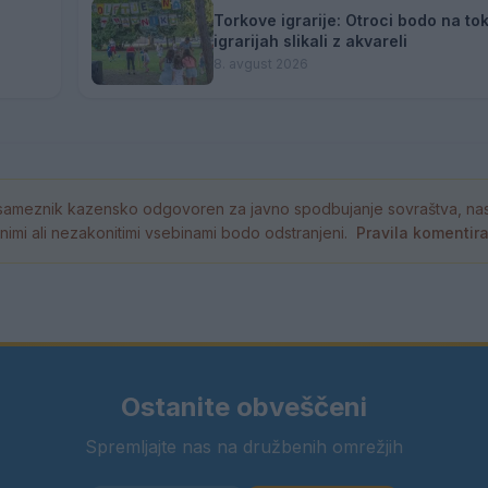
Torkove igrarije: Otroci bodo na to
igrarijah slikali z akvareli
8. avgust 2026
ameznik kazensko odgovoren za javno spodbujanje sovraštva, nasil
tornimi ali nezakonitimi vsebinami bodo odstranjeni.
Pravila komentir
Ostanite obveščeni
Spremljajte nas na družbenih omrežjih