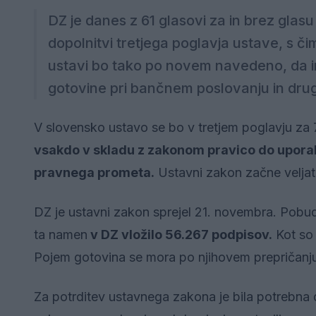
DZ je danes z 61 glasovi za in brez glasu
dopolnitvi tretjega poglavja ustave, s č
ustavi bo tako po novem navedeno, da 
gotovine pri bančnem poslovanju in dru
V slovensko ustavo se bo v tretjem poglavju za 
vsakdo v skladu z zakonom pravico do uporab
pravnega prometa.
Ustavni zakon začne veljati
DZ je ustavni zakon sprejel 21. novembra. Pobu
ta namen
v DZ vložilo 56.267 podpisov.
Kot so 
Pojem gotovina se mora po njihovem prepričanju 
Za potrditev ustavnega zakona je bila potrebna