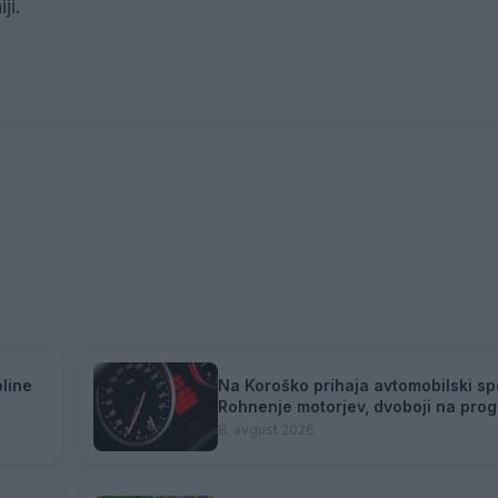
ji.
line
Na Koroško prihaja avtomobilski sp
Rohnenje motorjev, dvoboji na prog
atraktivni Car Meet
8. avgust 2026