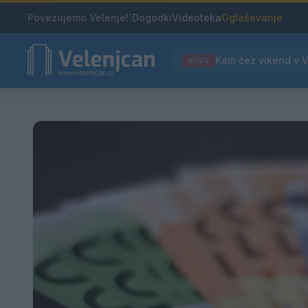
Povezujemo Velenje!
|
Dogodki
Videoteka
Oglaševanje
NOVO