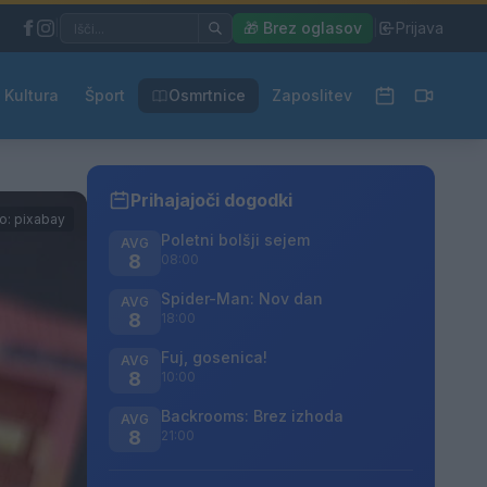
|
🎁 Brez oglasov
|
Prijava
Kultura
Šport
Osmrtnice
Zaposlitev
Prihajajoči dogodki
o: pixabay
Poletni bolšji sejem
AVG
8
08:00
Spider-Man: Nov dan
AVG
8
18:00
Fuj, gosenica!
AVG
8
10:00
Backrooms: Brez izhoda
AVG
8
21:00