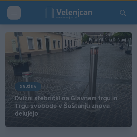
Foto: Občina Šoštanj
DRUŽBA
Dvižni stebrički na Glavnem trgu in
Trgu svobode v Šoštanju znova
delujejo