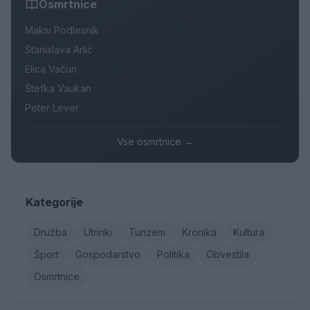
Osmrtnice
Maksi Podlesnik
Stanislava Arlič
Elica Vačun
Štefka Vaukan
Peter Lever
Vse osmrtnice →
Kategorije
Družba
Utrinki
Turizem
Kronika
Kultura
Šport
Gospodarstvo
Politika
Obvestila
Osmrtnice