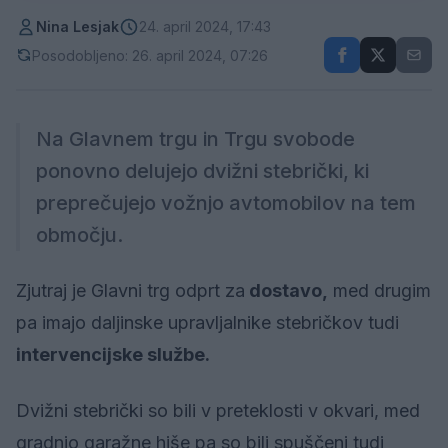
Nina Lesjak
24. april 2024, 17:43
Posodobljeno: 26. april 2024, 07:26
Na Glavnem trgu in Trgu svobode
ponovno delujejo dvižni stebrički, ki
preprečujejo vožnjo avtomobilov na tem
območju.
Zjutraj je Glavni trg odprt za
dostavo,
med drugim
pa imajo daljinske upravljalnike stebričkov tudi
intervencijske službe.
Dvižni stebrički so bili v preteklosti v okvari, med
gradnjo garažne hiše pa so bili spuščeni tudi