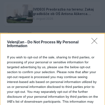
(VIDEO) Preobrazba na terenu: Zakaj
gradbišče ob OŠ Antona Aškerca
pomeni naložbo v prihodnost?
6. avgust 2026
Pred nami vroč četrtek, v petek
osvežitev
Velenjčan -
Do Not Process My Personal
Information
5. avgust 2026
If you wish to opt-out of the sale, sharing to third parties, or
processing of your personal or sensitive information for
Pol stoletja glasbe na tromeji: Graška
targeted advertising by us, please use the below opt-out
Gora obeležuje 50. jubilejni festival
section to confirm your selection. Please note that after your
narodno-zabavne glasbe
5. avgust 2026
opt-out request is processed you may continue seeing
interest-based ads based on personal information utilized by
us or personal information disclosed to third parties prior to
your opt-out. You may separately opt-out of the further
disclosure of your personal information by third parties on the
IAB’s list of downstream participants. This information may