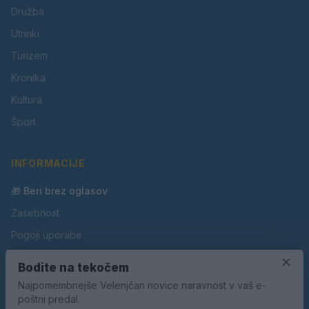
Družba
Utrinki
Turizem
Kronika
Kultura
Šport
INFORMACIJE
🎁 Beri brez oglasov
Zasebnost
Pogoji uporabe
Piškotki
×
Bodite na tekočem
Oglaševanje
Najpomembnejše Velenjčan novice naravnost v vaš e-
poštni predal.
Kontakt