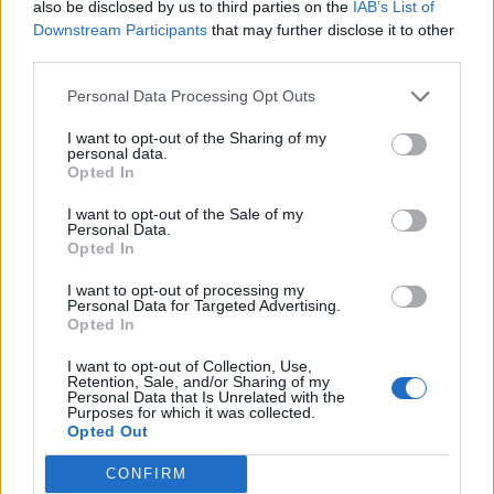
Opozorilo:
Po 297. členu Kazenskega zakonika je
also be disclosed by us to third parties on the
IAB’s List of
posameznik kazensko odgovoren za javno spodbujanje
Downstream Participants
that may further disclose it to other
third parties.
sovraštva, nasilja ali nestrpnosti. Komentarji z žaljivimi,
rasističnimi, diskriminatornimi ali nezakonitimi vsebinami
Personal Data Processing Opt Outs
bodo odstranjeni.
Pravila komentiranja →
I want to opt-out of the Sharing of my
personal data.
Failed to fetch
Opted In
I want to opt-out of the Sale of my
Prihajajoči dogodki
Personal Data.
Opted In
Aktivne poletne počitnice z ustvarjalci Studia
AVG
Spin
6
I want to opt-out of processing my
08:00
Personal Data for Targeted Advertising.
Opted In
Srečanje članov Gobarskega društva Marauh
AVG
Velenje
6
I want to opt-out of Collection, Use,
18:00
Retention, Sale, and/or Sharing of my
Personal Data that Is Unrelated with the
Moč branja: Beremo pod krošnjami
AVG
Purposes for which it was collected.
6
19:00
Opted Out
Večer pesmi Đorđa Balaševića
AVG
CONFIRM
7
20:00