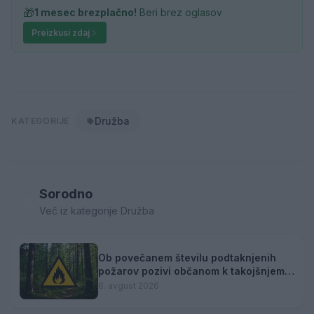
🎁
1 mesec brezplačno!
Beri brez oglasov
Preizkusi zdaj
Družba
KATEGORIJE
Sorodno
Več iz kategorije Družba
Ob povečanem številu podtaknjenih
požarov pozivi občanom k takojšnjemu
obveščanju policije
6. avgust 2026