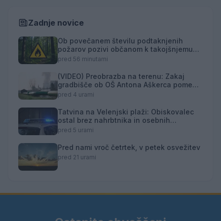
Zadnje novice
Ob povečanem številu podtaknjenih
požarov pozivi občanom k takojšnjemu
obveščanju policije
pred 56 minutami
(VIDEO) Preobrazba na terenu: Zakaj
gradbišče ob OŠ Antona Aškerca pomeni
naložbo v prihodnost?
pred 4 urami
Tatvina na Velenjski plaži: Obiskovalec
ostal brez nahrbtnika in osebnih
predmetov
pred 5 urami
Pred nami vroč četrtek, v petek osvežitev
pred 21 urami