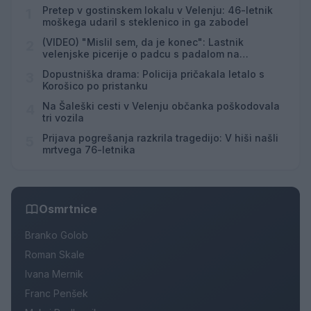
Pretep v gostinskem lokalu v Velenju: 46-letnik
1
moškega udaril s steklenico in ga zabodel
(VIDEO) "Mislil sem, da je konec": Lastnik
2
velenjske picerije o padcu s padalom na
Hrvaškem
Dopustniška drama: Policija pričakala letalo s
3
Korošico po pristanku
Na Šaleški cesti v Velenju občanka poškodovala
4
tri vozila
Prijava pogrešanja razkrila tragedijo: V hiši našli
5
mrtvega 76-letnika
Osmrtnice
Branko Golob
Roman Skale
Ivana Mernik
Franc Penšek