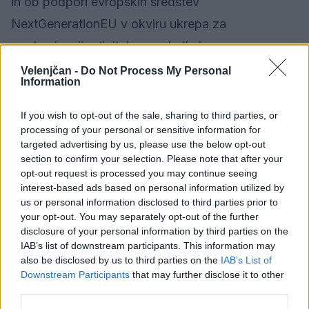
in ob podpori evropskih sredstev
NextGenerationEU v okviru ukrepa za
modernizacijo digitalnega okolja javne uprave v
načrtu za okrevanje in odpornost. Navodila za
Velenjčan -
Do Not Process My Personal
Information
njeno uporabo, ki ni zahtevna, saj želijo z njo
doseči tudi starejše, so dostopna na spletni strani
If you wish to opt-out of the sale, sharing to third parties, or
processing of your personal or sensitive information for
ministrstva.
targeted advertising by us, please use the below opt-out
section to confirm your selection. Please note that after your
Mobilna aplikacija je na voljo v Google Play, IOS
opt-out request is processed you may continue seeing
interest-based ads based on personal information utilized by
mobilnih trgovinah in v HUAWEI AppGallery.
us or personal information disclosed to third parties prior to
your opt-out. You may separately opt-out of the further
disclosure of your personal information by third parties on the
IAB’s list of downstream participants. This information may
Vir: STA
also be disclosed by us to third parties on the
IAB’s List of
Downstream Participants
that may further disclose it to other
third parties.
Družba
KATEGORIJE