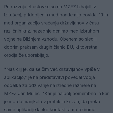
Pri razvoju eLastovke so na MZEZ izhajali iz
izkušenj, pridobljenih med pandemijo covida-19 in
med organizacijo vračanja državljanov v času
različnih kriz, nazadnje denimo med izbruhom
vojne na Bližnjem vzhodu. Obenem so sledili
dobrim praksam drugih članic EU, ki tovrstna
orodja že uporabljajo.
"Naš cilj je, da se čim več državljanov vpiše v
aplikacijo," je na predstavitvi povedal vodja
oddelka za odzivanje na izredne razmere na
MZEZ Jan Mulec. "Kar je najbolj pomembno in kar
je morda manjkalo v preteklih krizah, da preko
same aplikacije lahko kontaktiramo oziroma