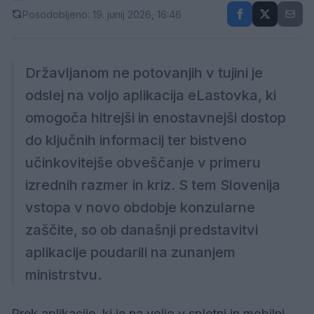
Posodobljeno: 19. junij 2026, 16:46
Državljanom ne potovanjih v tujini je
odslej na voljo aplikacija eLastovka, ki
omogoča hitrejši in enostavnejši dostop
do ključnih informacij ter bistveno
učinkovitejše obveščanje v primeru
izrednih razmer in kriz. S tem Slovenija
vstopa v novo obdobje konzularne
zaščite, so ob današnji predstavitvi
aplikacije poudarili na zunanjem
ministrstvu.
Prek aplikacije, ki je na voljo v spletni in mobilni