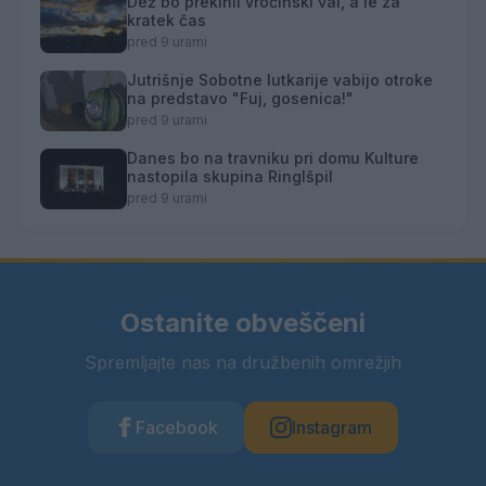
Dež bo prekinil vročinski val, a le za
kratek čas
pred 9 urami
Jutrišnje Sobotne lutkarije vabijo otroke
na predstavo "Fuj, gosenica!"
pred 9 urami
Danes bo na travniku pri domu Kulture
nastopila skupina Ringlšpil
pred 9 urami
Ostanite obveščeni
Spremljajte nas na družbenih omrežjih
Facebook
Instagram