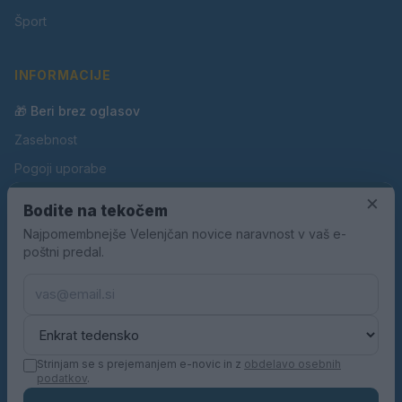
Šport
INFORMACIJE
🎁 Beri brez oglasov
Zasebnost
Pogoji uporabe
×
Piškotki
Bodite na tekočem
Oglaševanje
Najpomembnejše Velenjčan novice naravnost v vaš e-
poštni predal.
Kontakt
Pravila nagradnih iger
Pravila volilne kampanje
Strinjam se s prejemanjem e-novic in z
obdelavo osebnih
podatkov
.
© 2026 Velenjčan. Vse pravice pridržane.