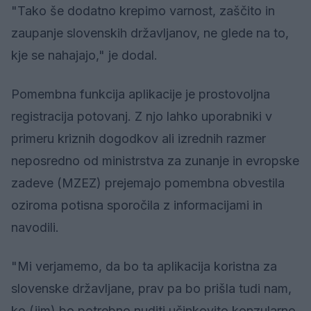
"Tako še dodatno krepimo varnost, zaščito in
zaupanje slovenskih državljanov, ne glede na to,
kje se nahajajo," je dodal.
Pomembna funkcija aplikacije je prostovoljna
registracija potovanj. Z njo lahko uporabniki v
primeru kriznih dogodkov ali izrednih razmer
neposredno od ministrstva za zunanje in evropske
zadeve (MZEZ) prejemajo pomembna obvestila
oziroma potisna sporočila z informacijami in
navodili.
"Mi verjamemo, da bo ta aplikacija koristna za
slovenske državljane, prav pa bo prišla tudi nam,
ko (jim) bo potrebno nuditi učinkovito konzularno