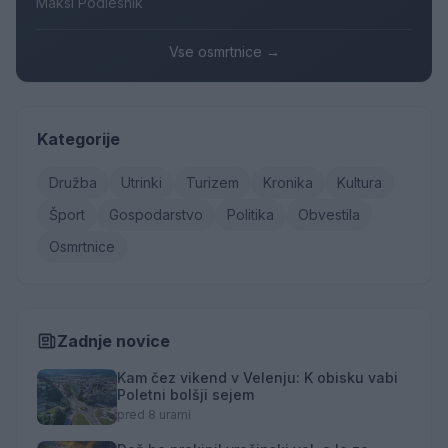
Maksi Podlesnik
Vse osmrtnice →
Kategorije
Družba
Utrinki
Turizem
Kronika
Kultura
Šport
Gospodarstvo
Politika
Obvestila
Osmrtnice
Zadnje novice
Kam čez vikend v Velenju: K obisku vabi
Poletni bolšji sejem
pred 8 urami