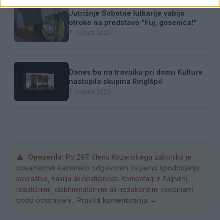
Jutrišnje Sobotne lutkarije vabijo
otroke na predstavo "Fuj, gosenica!"
7. avgust 2026
Danes bo na travniku pri domu Kulture
nastopila skupina Ringlšpil
7. avgust 2026
Opozorilo:
Po 297. členu Kazenskega zakonika je
posameznik kazensko odgovoren za javno spodbujanje
sovraštva, nasilja ali nestrpnosti. Komentarji z žaljivimi,
rasističnimi, diskriminatornimi ali nezakonitimi vsebinami
bodo odstranjeni.
Pravila komentiranja →