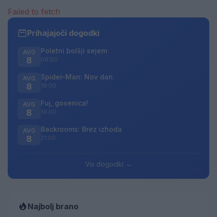
Failed to fetch
Prihajajoči dogodki
Poletni bolšji sejem
AVG
8
08:00
Spider-Man: Nov dan
AVG
8
18:00
Fuj, gosenica!
AVG
8
10:00
Backrooms: Brez izhoda
AVG
8
21:00
Vsi dogodki →
Najbolj brano