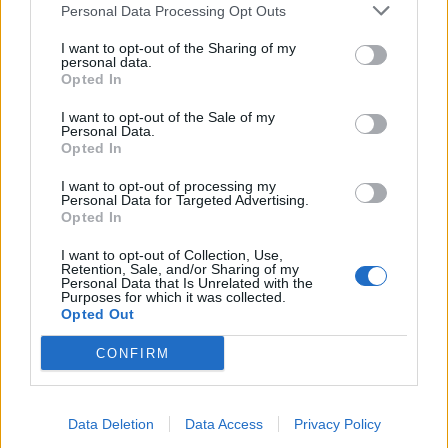
Personal Data Processing Opt Outs
elastovka
potovalna aplikacija
KLJUČNE BESEDE
I want to opt-out of the Sharing of my
personal data.
Opted In
I want to opt-out of the Sale of my
Personal Data.
Sorodno
Opted In
Več iz kategorije Družba
I want to opt-out of processing my
Personal Data for Targeted Advertising.
Opted In
Kam čez vikend v Velenju: K obisku
vabi Poletni bolšji sejem
I want to opt-out of Collection, Use,
Retention, Sale, and/or Sharing of my
7. avgust 2026
Personal Data that Is Unrelated with the
Purposes for which it was collected.
Opted Out
CONFIRM
Dež bo prekinil vročinski val, a le za
kratek čas
7. avgust 2026
Data Deletion
Data Access
Privacy Policy