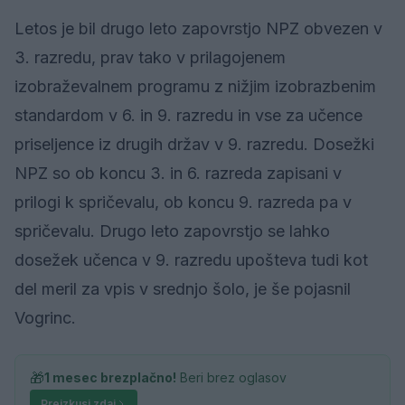
Letos je bil drugo leto zapovrstjo NPZ obvezen v
3. razredu, prav tako v prilagojenem
izobraževalnem programu z nižjim izobrazbenim
standardom v 6. in 9. razredu in vse za učence
priseljence iz drugih držav v 9. razredu. Dosežki
NPZ so ob koncu 3. in 6. razreda zapisani v
prilogi k spričevalu, ob koncu 9. razreda pa v
spričevalu. Drugo leto zapovrstjo se lahko
dosežek učenca v 9. razredu upošteva tudi kot
del meril za vpis v srednjo šolo, je še pojasnil
Vogrinc.
🎁
1 mesec brezplačno!
Beri brez oglasov
Preizkusi zdaj