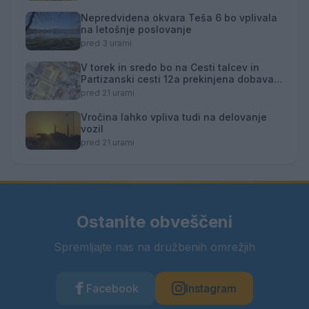
Nepredvidena okvara Teša 6 bo vplivala
na letošnje poslovanje
pred 3 urami
V torek in sredo bo na Cesti talcev in
Partizanski cesti 12a prekinjena dobava
toplotne energije
pred 21 urami
Vročina lahko vpliva tudi na delovanje
vozil
pred 21 urami
Ostanite obveščeni
Spremljajte nas na družbenih omrežjih
Facebook
Instagram