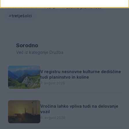
NPZ
bralna pismenost
KLJUČNE BESEDE
tretješolci
Sorodno
Več iz kategorije Družba
V registru nesnovne kulturne dediščine
tudi planinstvo in koline
7. avgust 2026
Vročina lahko vpliva tudi na delovanje
vozil
6. avgust 2026