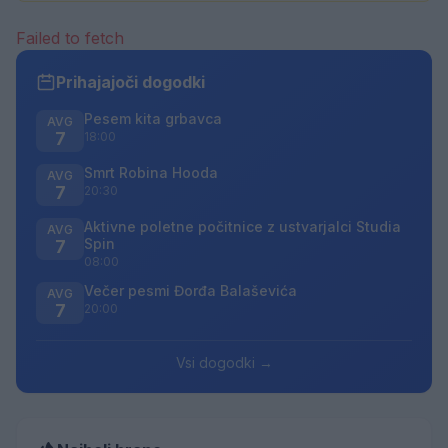
Failed to fetch
Prihajajoči dogodki
Pesem kita grbavca
AVG
7
18:00
Smrt Robina Hooda
AVG
7
20:30
Aktivne poletne počitnice z ustvarjalci Studia
AVG
Spin
7
08:00
Večer pesmi Đorđa Balaševića
AVG
7
20:00
Vsi dogodki →