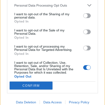
pa je spomnila, da imajo v koalicijski pogodbi
Personal Data Processing Opt Outs
zavezo o spremenjeni vlogi NPZ in mature. Če
I want to opt-out of the Sharing of my
dosežek NPZ ne bi vplival na vpis v srednjo šolo,
personal data.
Opted In
potem tega problema ne bi bilo, je dodala.
I want to opt-out of the Sale of my
"Prvoten in bistven namen NPZ je pokazati šoli in
Personal Data.
Opted In
učencu, kje je s kakovostjo," je poudarila. Potrdila
I want to opt-out of processing my
je, da razmišljajo o tem, da NPZ ne bi več štel kot
Personal Data for Targeted Advertising.
Opted In
eno od meril za vpis v srednjo šolo, a je treba o
tem opraviti še "temeljito razpravo z deležniki".
I want to opt-out of Collection, Use,
Retention, Sale, and/or Sharing of my
Personal Data that Is Unrelated with the
Purposes for which it was collected.
Opted Out
Vir: STA
CONFIRM
Družba
KATEGORIJE
Data Deletion
Data Access
Privacy Policy