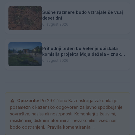
Sušne razmere bodo vztrajale še vsaj
deset dni
6. avgust 2026
Prihodnji teden bo Velenje obiskala
komisija projekta Moja dežela – znak
gostoljubnosti
6. avgust 2026
Opozorilo:
Po 297. členu Kazenskega zakonika je
posameznik kazensko odgovoren za javno spodbujanje
sovraštva, nasilja ali nestrpnosti. Komentarji z žaljivimi,
rasističnimi, diskriminatornimi ali nezakonitimi vsebinami
bodo odstranjeni.
Pravila komentiranja →