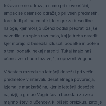
težave se ne odražajo samo pri slovenščini,
ampak se dejansko odražajo pri vseh predmetih,
torej tudi pri matematiki, kjer gre za besedilne
naloge, kjer morajo učenci bodisi prebrati daljše
navodilo, da sploh razumejo, kaj je treba narediti,
kjer morajo iz besedila izluščiti podatke in potem
s temi podatki nekaj narediti. Tukaj imajo naši
učenci zelo hude težave," je opozoril Vogrinc.
V šestem razredu so letošnji dosežki pri večini
predmetov v intervalu desetletnega povprečja,
izjema je madžarščina, kjer je letošnji dosežek
najnižji, a gre po Vogrinčevih besedah za zelo
majhno število učencev, ki pišejo preizkus, zato je