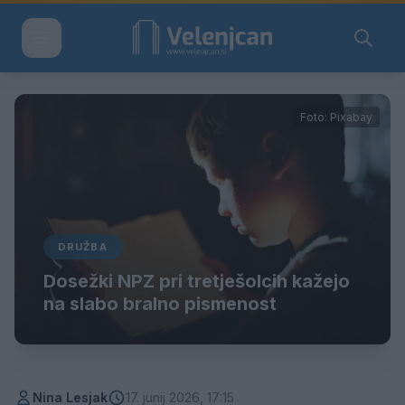
Foto: Pixabay
DRUŽBA
Dosežki NPZ pri tretješolcih kažejo
na slabo bralno pismenost
Nina Lesjak
17. junij 2026, 17:15