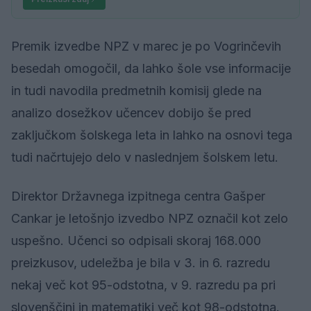
Premik izvedbe NPZ v marec je po Vogrinčevih
besedah omogočil, da lahko šole vse informacije
in tudi navodila predmetnih komisij glede na
analizo dosežkov učencev dobijo še pred
zaključkom šolskega leta in lahko na osnovi tega
tudi načrtujejo delo v naslednjem šolskem letu.
Direktor Državnega izpitnega centra Gašper
Cankar je letošnjo izvedbo NPZ označil kot zelo
uspešno. Učenci so odpisali skoraj 168.000
preizkusov, udeležba je bila v 3. in 6. razredu
nekaj več kot 95-odstotna, v 9. razredu pa pri
slovenščini in matematiki več kot 98-odstotna.