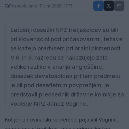
Posodobljeno: 17. junij 2026, 17:15
Letošnji dosežki NPZ tretješolcev so bili
pri slovenščini pod pričakovanimi, težave
se kažejo predvsem pri bralni pismenosti.
V 6. in 9. razredu se nakazujejo zelo
velike razlike v znanju angleščine,
dosežek devetošolcev pri tem predmetu
je bil pod desetletnim povprečjem, je
predstavil predsednik državne komisije za
vodenje NPZ Janez Vogrinc.
Kot je na novinarski konferenci pojasnil Vogrinc,
so nacionalni preizkusi znanja pripravljeni na