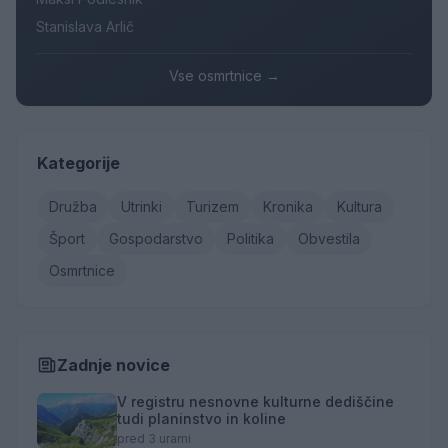
Stanislava Arlič
Vse osmrtnice →
Kategorije
Družba
Utrinki
Turizem
Kronika
Kultura
Šport
Gospodarstvo
Politika
Obvestila
Osmrtnice
Zadnje novice
V registru nesnovne kulturne dediščine
tudi planinstvo in koline
pred 3 urami