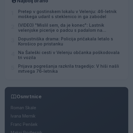
Najbolj brano
Pretep v gostinskem lokalu v Velenju: 46-letnik
1
moškega udaril s steklenico in ga zabodel
(VIDEO) "Mislil sem, da je konec": Lastnik
2
velenjske picerije o padcu s padalom na
Hrvaškem
Dopustniška drama: Policija pričakala letalo s
3
Korošico po pristanku
Na Šaleški cesti v Velenju občanka poškodovala
4
tri vozila
Prijava pogrešanja razkrila tragedijo: V hiši našli
5
mrtvega 76-letnika
Osmrtnice
Roman Skale
Ivana Mernik
Franc Penšek
Maksi Podlesnik