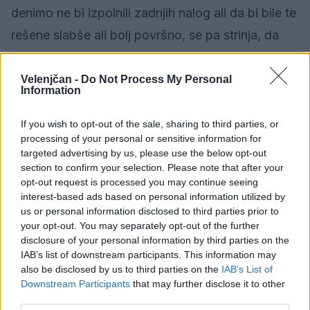
denimo ne bi izpolnili zadnjih nalog ali da bi bile te
rešene slabše ali bolj površno, se pa strinja, da
imajo učenci težave s koncentracijo ali celo
delovnimi navadami. A to po njegovih besedah ni
Velenjčan -
Do Not Process My Personal
Information
težava preizkusa ali šole, temveč "dejansko
celotne družbe".
If you wish to opt-out of the sale, sharing to third parties, or
processing of your personal or sensitive information for
targeted advertising by us, please use the below opt-out
Na novinarski konferenci so se dotaknili tudi kritik,
section to confirm your selection. Please note that after your
opt-out request is processed you may continue seeing
da rok za prenos prijav na drugo šolo za
interest-based ads based on personal information utilized by
devetošolce poteče, preden prejmejo rezultate
us or personal information disclosed to third parties prior to
your opt-out. You may separately opt-out of the further
morebitnih ugovorov na dosežek NPZ. Državna
disclosure of your personal information by third parties on the
sekretarka na ministrstvu za izobraževanje,
IAB’s list of downstream participants. This information may
also be disclosed by us to third parties on the
IAB’s List of
znanost in mladino Mojca Škrinjar je pojasnila, da
Downstream Participants
that may further disclose it to other
je s tem seznanjena in da bodo to preučili. Ob tem
third parties.