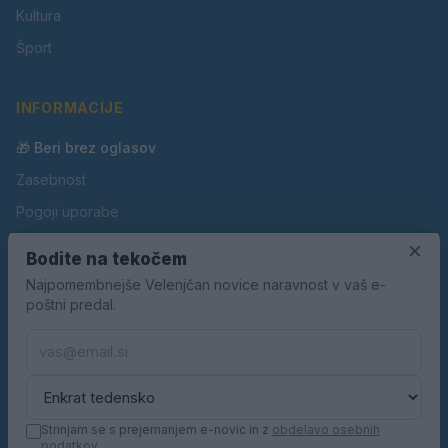
Kultura
Šport
INFORMACIJE
🎁 Beri brez oglasov
Zasebnost
Pogoji uporabe
×
Piškotki
Bodite na tekočem
Oglaševanje
Najpomembnejše Velenjčan novice naravnost v vaš e-
poštni predal.
Kontakt
Pravila nagradnih iger
Pravila volilne kampanje
Strinjam se s prejemanjem e-novic in z
obdelavo osebnih
podatkov
.