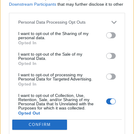
Downstream Participants
that may further disclose it to other
Sušne razmere bodo vztrajale še vsaj
third parties.
deset dni
6. avgust 2026
Personal Data Processing Opt Outs
I want to opt-out of the Sharing of my
personal data.
Opted In
Prihodnji teden bo Velenje obiskala
komisija projekta Moja dežela – znak
I want to opt-out of the Sale of my
gostoljubnosti
6. avgust 2026
Personal Data.
Opted In
I want to opt-out of processing my
Ob povečanem številu podtaknjenih
Personal Data for Targeted Advertising.
Opted In
požarov pozivi občanom k takojšnjemu
obveščanju policije
6. avgust 2026
I want to opt-out of Collection, Use,
Retention, Sale, and/or Sharing of my
Personal Data that Is Unrelated with the
Purposes for which it was collected.
Opted Out
CONFIRM
Opozorilo:
Po 297. členu Kazenskega zakonika je