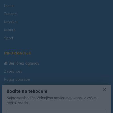
Utrinki
Turizem
Kronika
Kultura
Šport
INFORMACIJE
🎁 Beri brez oglasov
Zasebnost
Pogoji uporabe
×
Piškotki
Bodite na tekočem
Oglaševanje
Najpomembnejše Velenjčan novice naravnost v vaš e-
poštni predal.
Kontakt
Pravila nagradnih iger