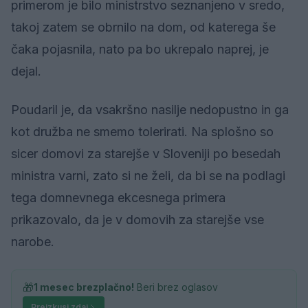
primerom je bilo ministrstvo seznanjeno v sredo,
takoj zatem se obrnilo na dom, od katerega še
čaka pojasnila, nato pa bo ukrepalo naprej, je
dejal.
Poudaril je, da vsakršno nasilje nedopustno in ga
kot družba ne smemo tolerirati. Na splošno so
sicer domovi za starejše v Sloveniji po besedah
ministra varni, zato si ne želi, da bi se na podlagi
tega domnevnega ekcesnega primera
prikazovalo, da je v domovih za starejše vse
narobe.
🎁
1 mesec brezplačno!
Beri brez oglasov
Preizkusi zdaj