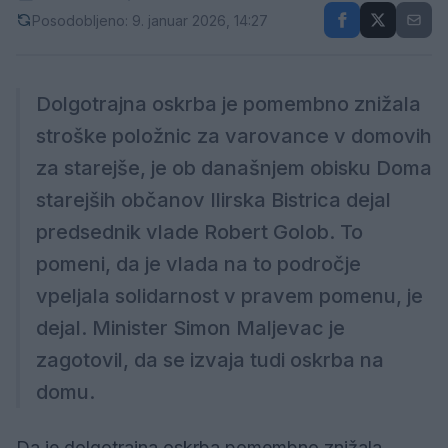
Posodobljeno: 9. januar 2026, 14:27
Dolgotrajna oskrba je pomembno znižala
stroške položnic za varovance v domovih
za starejše, je ob današnjem obisku Doma
starejših občanov Ilirska Bistrica dejal
predsednik vlade Robert Golob. To
pomeni, da je vlada na to področje
vpeljala solidarnost v pravem pomenu, je
dejal. Minister Simon Maljevac je
zagotovil, da se izvaja tudi oskrba na
domu.
Da je dolgotrajna oskrba pomembno znižala