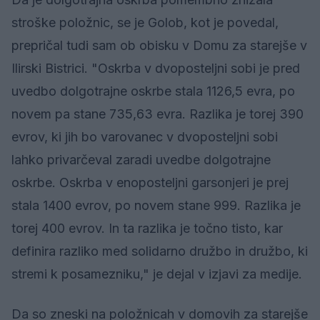
stroške položnic, se je Golob, kot je povedal,
prepričal tudi sam ob obisku v Domu za starejše v
Ilirski Bistrici. "Oskrba v dvoposteljni sobi je pred
uvedbo dolgotrajne oskrbe stala 1126,5 evra, po
novem pa stane 735,63 evra. Razlika je torej 390
evrov, ki jih bo varovanec v dvoposteljni sobi
lahko privarčeval zaradi uvedbe dolgotrajne
oskrbe. Oskrba v enoposteljni garsonjeri je prej
stala 1400 evrov, po novem stane 999. Razlika je
torej 400 evrov. In ta razlika je točno tisto, kar
definira razliko med solidarno družbo in družbo, ki
stremi k posamezniku," je dejal v izjavi za medije.
Da so zneski na položnicah v domovih za starejše