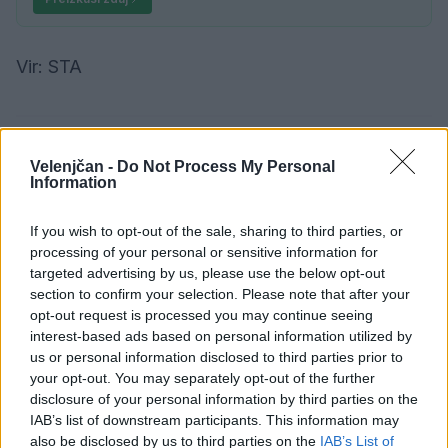
Vir: STA
Družba
KATEGORIJE
Velenjčan -
Do Not Process My Personal
Information
If you wish to opt-out of the sale, sharing to third parties, or
processing of your personal or sensitive information for
Sorodno
targeted advertising by us, please use the below opt-out
Več iz kategorije Družba
section to confirm your selection. Please note that after your
opt-out request is processed you may continue seeing
interest-based ads based on personal information utilized by
Vročina lahko vpliva tudi na delovanje
us or personal information disclosed to third parties prior to
vozil
your opt-out. You may separately opt-out of the further
6. avgust 2026
disclosure of your personal information by third parties on the
IAB’s list of downstream participants. This information may
also be disclosed by us to third parties on the
IAB’s List of