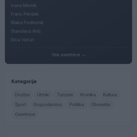
Ivana Mernik
Franc Penšek
Maksi Podlesnik
Stanislava Arlič
Elica Vačun
Vse osmrtnice →
Kategorije
Družba
Utrinki
Turizem
Kronika
Kultura
Šport
Gospodarstvo
Politika
Obvestila
Osmrtnice