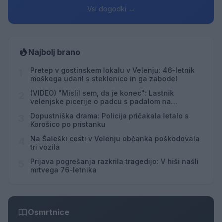
Vsi dogodki →
Najbolj brano
Pretep v gostinskem lokalu v Velenju: 46-letnik
1
moškega udaril s steklenico in ga zabodel
(VIDEO) "Mislil sem, da je konec": Lastnik
2
velenjske picerije o padcu s padalom na
Hrvaškem
Dopustniška drama: Policija pričakala letalo s
3
Korošico po pristanku
Na Šaleški cesti v Velenju občanka poškodovala
4
tri vozila
Prijava pogrešanja razkrila tragedijo: V hiši našli
5
mrtvega 76-letnika
Osmrtnice