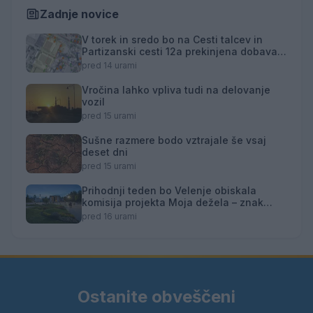
Zadnje novice
V torek in sredo bo na Cesti talcev in
Partizanski cesti 12a prekinjena dobava
toplotne energije
pred 14 urami
Vročina lahko vpliva tudi na delovanje
vozil
pred 15 urami
Sušne razmere bodo vztrajale še vsaj
deset dni
pred 15 urami
Prihodnji teden bo Velenje obiskala
komisija projekta Moja dežela – znak
gostoljubnosti
pred 16 urami
Ostanite obveščeni