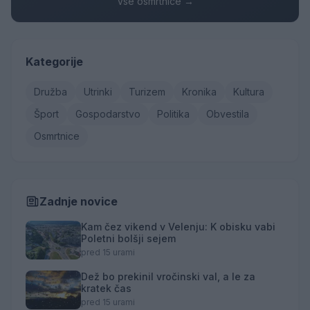
Vse osmrtnice →
Kategorije
Družba
Utrinki
Turizem
Kronika
Kultura
Šport
Gospodarstvo
Politika
Obvestila
Osmrtnice
Zadnje novice
Kam čez vikend v Velenju: K obisku vabi
Poletni bolšji sejem
pred 15 urami
Dež bo prekinil vročinski val, a le za
kratek čas
pred 15 urami