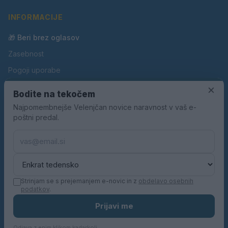
INFORMACIJE
🎁 Beri brez oglasov
Zasebnost
Pogoji uporabe
×
Piškotki
Bodite na tekočem
Oglaševanje
Najpomembnejše Velenjčan novice naravnost v vaš e-
poštni predal.
Kontakt
Pravila nagradnih iger
Pravila volilne kampanje
Strinjam se s prejemanjem e-novic in z
obdelavo osebnih
podatkov
.
© 2026 Velenjčan. Vse pravice pridržane.
Prijavi me
KN MEDIA d.o.o.
Odjava z enim klikom kadarkoli.