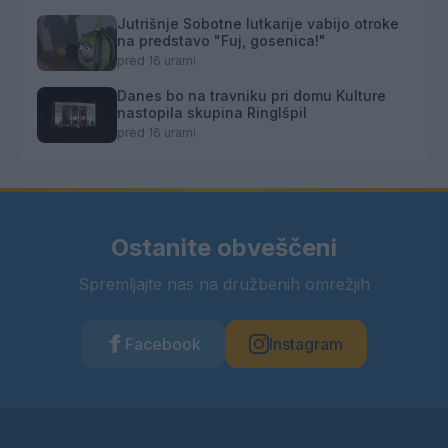
Jutrišnje Sobotne lutkarije vabijo otroke
na predstavo "Fuj, gosenica!"
pred 16 urami
Danes bo na travniku pri domu Kulture
nastopila skupina Ringlšpil
pred 16 urami
Ostanite obveščeni
Spremljajte nas na družbenih omrežjih
Facebook
Instagram