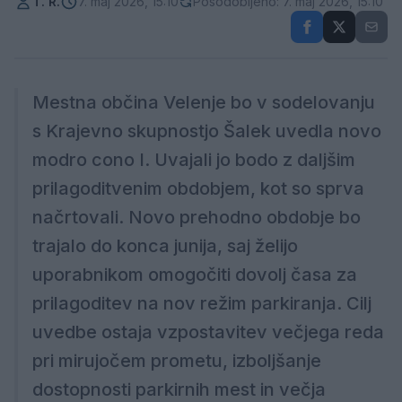
T. R.
7. maj 2026, 15:10
Posodobljeno: 7. maj 2026, 15:10
Mestna občina Velenje bo v sodelovanju
s Krajevno skupnostjo Šalek uvedla novo
modro cono I. Uvajali jo bodo z daljšim
prilagoditvenim obdobjem, kot so sprva
načrtovali. Novo prehodno obdobje bo
trajalo do konca junija, saj želijo
uporabnikom omogočiti dovolj časa za
prilagoditev na nov režim parkiranja. Cilj
uvedbe ostaja vzpostavitev večjega reda
pri mirujočem prometu, izboljšanje
dostopnosti parkirnih mest in večja