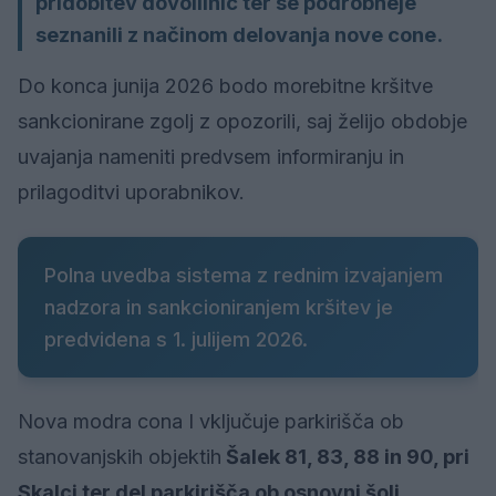
pridobitev dovolilnic ter se podrobneje
seznanili z načinom delovanja nove cone.
Do konca junija 2026 bodo morebitne kršitve
sankcionirane zgolj z opozorili, saj želijo obdobje
uvajanja nameniti predvsem informiranju in
prilagoditvi uporabnikov.
Polna uvedba sistema z rednim izvajanjem
nadzora in sankcioniranjem kršitev je
predvidena s 1. julijem 2026.
Nova modra cona I vključuje parkirišča ob
stanovanjskih objektih
Šalek 81, 83, 88 in 90, pri
Skalci ter del parkirišča ob osnovni šoli.