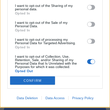
7. avgust 2026
I want to opt-out of the Sharing of my
personal data.
Opted In
I want to opt-out of the Sale of my
Danes bo na travniku pri domu Kulture
Personal Data.
nastopila skupina Ringlšpil
Opted In
7. avgust 2026
I want to opt-out of processing my
Personal Data for Targeted Advertising.
Opted In
I want to opt-out of Collection, Use,
Retention, Sale, and/or Sharing of my
Personal Data that Is Unrelated with the
Opozorilo:
Po 297. členu Kazenskega zakonika je
Purposes for which it was collected.
Opted Out
posameznik kazensko odgovoren za javno spodbujanje
sovraštva, nasilja ali nestrpnosti. Komentarji z žaljivimi,
CONFIRM
rasističnimi, diskriminatornimi ali nezakonitimi vsebinami
bodo odstranjeni.
Pravila komentiranja →
Data Deletion
Data Access
Privacy Policy
Failed to fetch