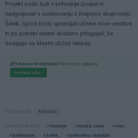
Projekt bodo tudi v prihodnje izvajali in
nadgrajevali v sodelovanju s Krajevno skupnostjo
Šalek. Sproti bodo spremljali učinke nove ureditve
in po potrebi sistem dodatno prilagajali, še
dodajajo na Mestni občini Velenje.
🎁
1 mesec brezplačno!
Beri brez oglasov
Preizkusi zdaj
Družba
KATEGORIJE
Velenje
modra cona
mov
KLJUČNE BESEDE
parkiranje
šalek
prehodno obdobje