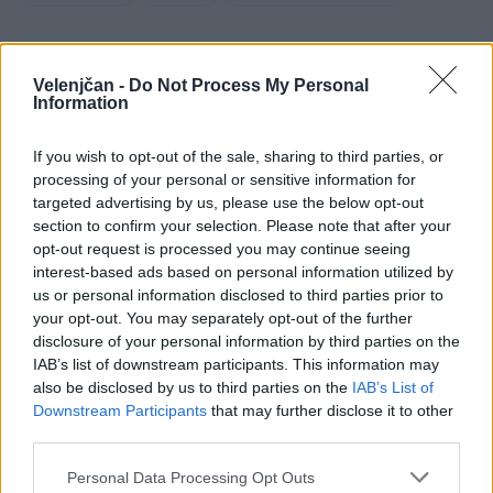
Velenjčan -
Do Not Process My Personal
Sorodno
Information
Več iz kategorije Družba
If you wish to opt-out of the sale, sharing to third parties, or
processing of your personal or sensitive information for
targeted advertising by us, please use the below opt-out
Kam čez vikend v Velenju: K obisku
vabi Poletni bolšji sejem
section to confirm your selection. Please note that after your
7. avgust 2026
opt-out request is processed you may continue seeing
interest-based ads based on personal information utilized by
us or personal information disclosed to third parties prior to
your opt-out. You may separately opt-out of the further
Dež bo prekinil vročinski val, a le za
disclosure of your personal information by third parties on the
kratek čas
IAB’s list of downstream participants. This information may
7. avgust 2026
also be disclosed by us to third parties on the
IAB’s List of
Downstream Participants
that may further disclose it to other
third parties.
Jutrišnje Sobotne lutkarije vabijo
Personal Data Processing Opt Outs
otroke na predstavo "Fuj, gosenica!"