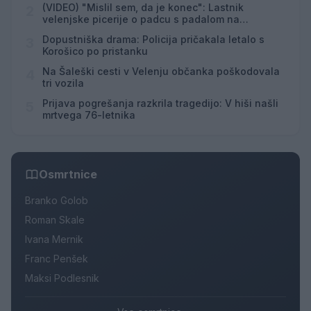
(VIDEO) "Mislil sem, da je konec": Lastnik
2
velenjske picerije o padcu s padalom na
Hrvaškem
Dopustniška drama: Policija pričakala letalo s
3
Korošico po pristanku
Na Šaleški cesti v Velenju občanka poškodovala
4
tri vozila
Prijava pogrešanja razkrila tragedijo: V hiši našli
5
mrtvega 76-letnika
Osmrtnice
Branko Golob
Roman Skale
Ivana Mernik
Franc Penšek
Maksi Podlesnik