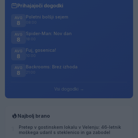
Prihajajoči dogodki
Poletni bolšji sejem
AVG
8
08:00
Spider-Man: Nov dan
AVG
8
18:00
Fuj, gosenica!
AVG
8
10:00
Backrooms: Brez izhoda
AVG
8
21:00
Vsi dogodki →
Najbolj brano
Pretep v gostinskem lokalu v Velenju: 46-letnik
1
moškega udaril s steklenico in ga zabodel