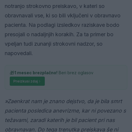
notranjo strokovno preiskavo, v kateri so
obravnavali vse, ki so bili vključeni v obravnavo
pacienta. Na podlagi izsledkov raziskave bodo
presojali o nadaljnjih korakih. Za ta primer bo
vpeljan tudi zunanji strokovni nadzor, so
napovedali.
🎁
1 mesec brezplačno!
Beri brez oglasov
Preizkusi zdaj
»Zaenkrat nam je znano dejstvo, da je bila smrt
pacienta posledica anevrizme, kar ni povezano s
težavami, zaradi katerih je bil pacient pri nas
obravnavan. Do tega trenutka preiskava še ni