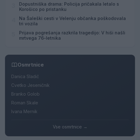
Hrvaškem
Dopustniška drama: Policija pričakala letalo s
3
Korošico po pristanku
Na Šaleški cesti v Velenju občanka poškodovala
4
tri vozila
Prijava pogrešanja razkrila tragedijo: V hiši našli
5
mrtvega 76-letnika
Osmrtnice
Danica Sladič
Cvetko Jeseničnik
Branko Golob
Roman Skale
Ivana Mernik
Vse osmrtnice →