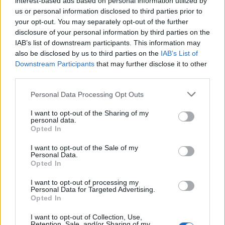
interest-based ads based on personal information utilized by
us or personal information disclosed to third parties prior to
your opt-out. You may separately opt-out of the further
Zavod4 in Zavod za turizem Šaleške
disclosure of your personal information by third parties on the
doline vabita na voden ogled Mornove
IAB’s list of downstream participants. This information may
zijalke
8. avgust 2026
also be disclosed by us to third parties on the
IAB’s List of
Downstream Participants
that may further disclose it to other
third parties.
Personal Data Processing Opt Outs
I want to opt-out of the Sharing of my
Opozorilo:
Po 297. členu Kazenskega zakonika je
personal data.
posameznik kazensko odgovoren za javno spodbujanje
Opted In
sovraštva, nasilja ali nestrpnosti. Komentarji z žaljivimi,
rasističnimi, diskriminatornimi ali nezakonitimi vsebinami
I want to opt-out of the Sale of my
Personal Data.
bodo odstranjeni.
Pravila komentiranja →
Opted In
I want to opt-out of processing my
Failed to fetch
Personal Data for Targeted Advertising.
Opted In
Prihajajoči dogodki
I want to opt-out of Collection, Use,
Retention, Sale, and/or Sharing of my