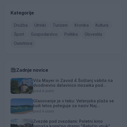
Kategorije
Družba
Utrinki
Turizem
Kronika
Kultura
Šport
Gospodarstvo
Politika
Obvestila
Osmrtnice
Zadnje novice
Vila Mayer in Zavod 4 Šoštanj vabita na
dvodnevno delavnico mozaika pod
mentorstvom Mojce Marije Černivšek
pred 4 urami
Glasovanje je v teku: Velenjska plaža se
tudi letos poteguje za naziv Naj
kopališče
pred 4 urami
Zvezde pod zvezdami: Poletni kino
prinaša komično dramo "Babičin vnuk"