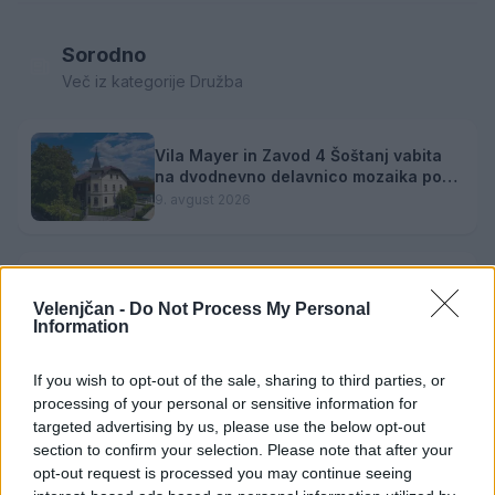
Sorodno
Več iz kategorije Družba
Vila Mayer in Zavod 4 Šoštanj vabita
na dvodnevno delavnico mozaika pod
mentorstvom Mojce Marije Černivšek
9. avgust 2026
Glasovanje je v teku: Velenjska plaža
Velenjčan -
Do Not Process My Personal
se tudi letos poteguje za naziv Naj
Information
kopališče
9. avgust 2026
If you wish to opt-out of the sale, sharing to third parties, or
processing of your personal or sensitive information for
Zvezde pod zvezdami: Poletni kino
targeted advertising by us, please use the below opt-out
prinaša komično dramo "Babičin vnuk"
section to confirm your selection. Please note that after your
9. avgust 2026
opt-out request is processed you may continue seeing