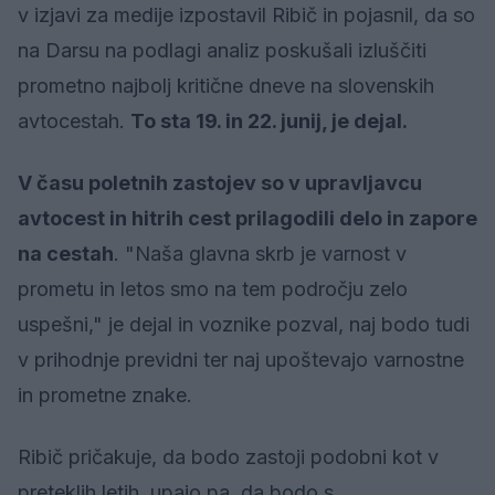
v izjavi za medije izpostavil Ribič in pojasnil, da so
na Darsu na podlagi analiz poskušali izluščiti
prometno najbolj kritične dneve na slovenskih
avtocestah.
To sta 19. in 22. junij, je dejal.
V času poletnih zastojev so v upravljavcu
avtocest in hitrih cest prilagodili delo in zapore
na cestah
. "Naša glavna skrb je varnost v
prometu in letos smo na tem področju zelo
uspešni," je dejal in voznike pozval, naj bodo tudi
v prihodnje previdni ter naj upoštevajo varnostne
in prometne znake.
Ribič pričakuje, da bodo zastoji podobni kot v
preteklih letih, upajo pa, da bodo s