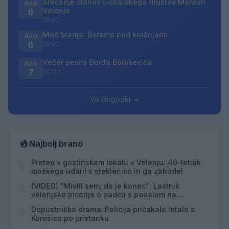
Srečanje članov Gobarskega društva Marauh
AVG
Velenje
6
18:00
Moč branja: Beremo pod krošnjami
AVG
6
19:00
Večer pesmi Đorđa Balaševića
AVG
7
20:00
Vsi dogodki →
Najbolj brano
Pretep v gostinskem lokalu v Velenju: 46-letnik
1
moškega udaril s steklenico in ga zabodel
(VIDEO) "Mislil sem, da je konec": Lastnik
2
velenjske picerije o padcu s padalom na
Hrvaškem
Dopustniška drama: Policija pričakala letalo s
3
Korošico po pristanku