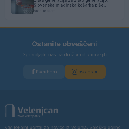
Zlata generacija za zlato generacijo:
Slovenska mladinska košarka piše
zgodovino
pred 18 urami
Ostanite obveščeni
Spremljajte nas na družbenih omrežjih
Facebook
Instagram
Vaš lokalni portal za novice iz Velenja, Šaleške doline