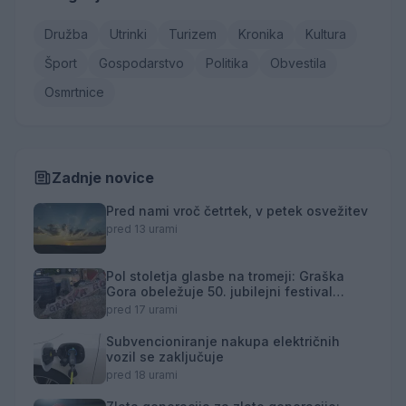
Družba
Utrinki
Turizem
Kronika
Kultura
Šport
Gospodarstvo
Politika
Obvestila
Osmrtnice
Zadnje novice
Pred nami vroč četrtek, v petek osvežitev
pred 13 urami
Pol stoletja glasbe na tromeji: Graška
Gora obeležuje 50. jubilejni festival
narodno-zabavne glasbe
pred 17 urami
Subvencioniranje nakupa električnih
vozil se zaključuje
pred 18 urami