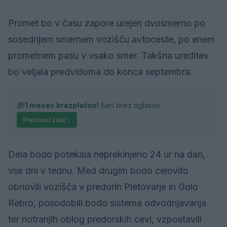
Promet bo v času zapore urejen dvosmerno po
sosednjem smernem vozišču avtoceste, po enem
prometnem pasu v vsako smer. Takšna ureditev
bo veljala predvidoma do konca septembra.
🎁
1 mesec brezplačno!
Beri brez oglasov
Preizkusi zdaj
Dela bodo potekala neprekinjeno 24 ur na dan,
vse dni v tednu. Med drugim bodo celovito
obnovili vozišča v predorih Pletovarje in Golo
Rebro, posodobili bodo sistema odvodnjavanja
ter notranjih oblog predorskih cevi, vzpostavili