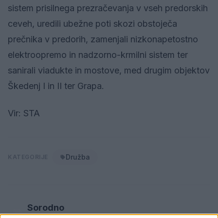
sistem prisilnega prezračevanja v vseh predorskih
ceveh, uredili ubežne poti skozi obstoječa
prečnika v predorih, zamenjali nizkonapetostno
elektroopremo in nadzorno-krmilni sistem ter
sanirali viadukte in mostove, med drugim objektov
Škedenj I in II ter Grapa.
Vir: STA
Družba
KATEGORIJE
Sorodno