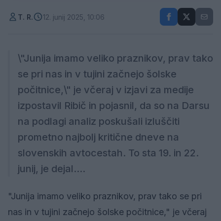
T. R.
12. junij 2025, 10:06
\"Junija imamo veliko praznikov, prav tako
se pri nas in v tujini začnejo šolske
počitnice,\" je včeraj v izjavi za medije
izpostavil Ribič in pojasnil, da so na Darsu
na podlagi analiz poskušali izluščiti
prometno najbolj kritične dneve na
slovenskih avtocestah. To sta 19. in 22.
junij, je dejal....
"Junija imamo veliko praznikov, prav tako se pri
nas in v tujini začnejo šolske počitnice," je včeraj