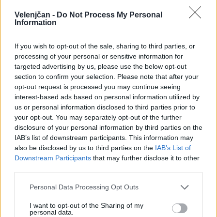
Več iz kategorije Družba
Velenjčan -
Do Not Process My Personal
Information
Pred nami vroč četrtek, v petek
osvežitev
If you wish to opt-out of the sale, sharing to third parties, or
5. avgust 2026
processing of your personal or sensitive information for
targeted advertising by us, please use the below opt-out
section to confirm your selection. Please note that after your
opt-out request is processed you may continue seeing
Pol stoletja glasbe na tromeji: Graška
interest-based ads based on personal information utilized by
Gora obeležuje 50. jubilejni festival
us or personal information disclosed to third parties prior to
narodno-zabavne glasbe
5. avgust 2026
your opt-out. You may separately opt-out of the further
disclosure of your personal information by third parties on the
IAB’s list of downstream participants. This information may
also be disclosed by us to third parties on the
IAB’s List of
Subvencioniranje nakupa električnih
Downstream Participants
that may further disclose it to other
vozil se zaključuje
third parties.
5. avgust 2026
Personal Data Processing Opt Outs
I want to opt-out of the Sharing of my
Med vročinskim valom za preprečitev
personal data.