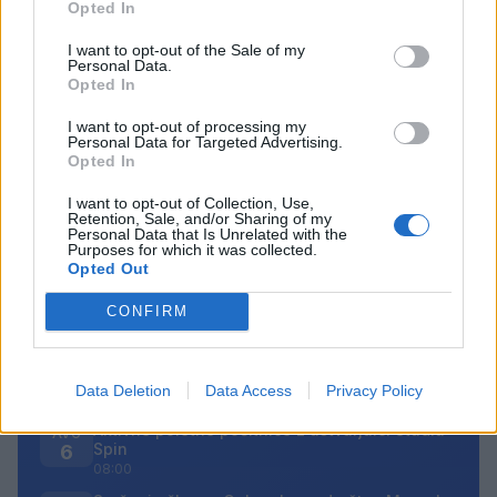
zastrupitev ključno varno ravnanje s
Opted In
hrano
5. avgust 2026
I want to opt-out of the Sale of my
Personal Data.
Opted In
I want to opt-out of processing my
Personal Data for Targeted Advertising.
Opted In
Opozorilo:
Po 297. členu Kazenskega zakonika je
posameznik kazensko odgovoren za javno spodbujanje
I want to opt-out of Collection, Use,
Retention, Sale, and/or Sharing of my
sovraštva, nasilja ali nestrpnosti. Komentarji z žaljivimi,
Personal Data that Is Unrelated with the
rasističnimi, diskriminatornimi ali nezakonitimi vsebinami
Purposes for which it was collected.
Opted Out
bodo odstranjeni.
Pravila komentiranja →
CONFIRM
Failed to fetch
Prihajajoči dogodki
Data Deletion
Data Access
Privacy Policy
Aktivne poletne počitnice z ustvarjalci Studia
AVG
Spin
6
08:00