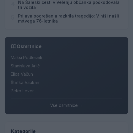
Na Šaleški cesti v Velenju občanka poškodovala
4
tri vozila
Prijava pogrešanja razkrila tragedijo: V hiši našli
5
mrtvega 76-letnika
Osmrtnice
Maksi Podlesnik
Stanislava Arlič
Elica Vačun
Štefka Vaukan
Peter Lever
Vse osmrtnice →
Kategorije