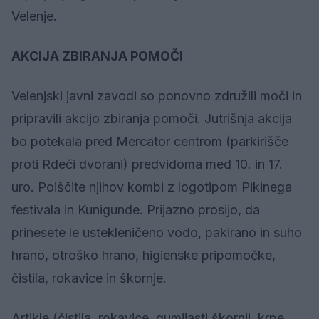
Velenje.
AKCIJA ZBIRANJA POMOČI
Velenjski javni zavodi so ponovno združili moči in
pripravili akcijo zbiranja pomoči. Jutrišnja akcija
bo potekala pred Mercator centrom (parkirišče
proti Rdeči dvorani) predvidoma med 10. in 17.
uro. Poiščite njihov kombi z logotipom Pikinega
festivala in Kunigunde. Prijazno prosijo, da
prinesete le ustekleničeno vodo, pakirano in suho
hrano, otroško hrano, higienske pripomočke,
čistila, rokavice in škornje.
Artikle (čistila, rokavice, gumijasti škornji, krpe,