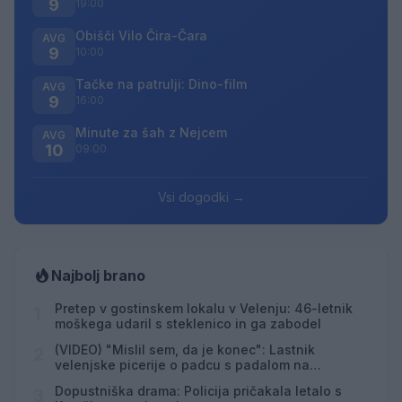
9
19:00
Obišči Vilo Čira-Čara
AVG
9
10:00
Tačke na patrulji: Dino-film
AVG
9
16:00
Minute za šah z Nejcem
AVG
10
09:00
Vsi dogodki →
Najbolj brano
Pretep v gostinskem lokalu v Velenju: 46-letnik
1
moškega udaril s steklenico in ga zabodel
(VIDEO) "Mislil sem, da je konec": Lastnik
2
velenjske picerije o padcu s padalom na
Hrvaškem
Dopustniška drama: Policija pričakala letalo s
3