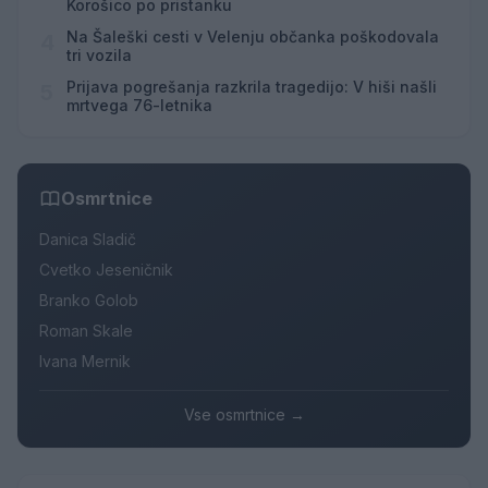
Korošico po pristanku
Na Šaleški cesti v Velenju občanka poškodovala
4
tri vozila
Prijava pogrešanja razkrila tragedijo: V hiši našli
5
mrtvega 76-letnika
Osmrtnice
Danica Sladič
Cvetko Jeseničnik
Branko Golob
Roman Skale
Ivana Mernik
Vse osmrtnice →