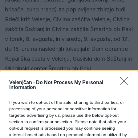
brisače, suho hrano) za poplavljene zbirajo tudi
Rdeči križ Velenje, Civilna zaščita Velenje, Civilna
zaščita Šoštanj in Civilna zaščita Šmartno ob Paki
v torek, 8. avgusta, in v sredo, 9. avgusta, od 12.
do 16. ure na naslednjih lokacijah: Dom obrambe -
Kopališka cesta v Velenju, Gasilski dom Šoštanj in
Mladinski center Šmartno ob Paki.
Velenjčan -
Do Not Process My Personal
Več informacij sledi v prihodnjih dneh.
Information
If you wish to opt-out of the sale, sharing to third parties, or
processing of your personal or sensitive information for
Družba
KATEGORIJE
targeted advertising by us, please use the below opt-out
section to confirm your selection. Please note that after your
opt-out request is processed you may continue seeing
interest-based ads based on personal information utilized by