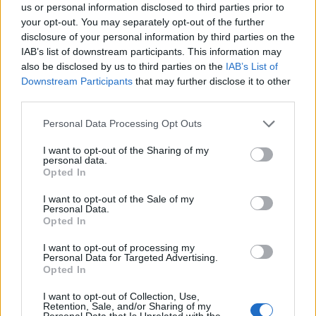
us or personal information disclosed to third parties prior to
Sorodno
your opt-out. You may separately opt-out of the further
Več iz kategorije Družba
disclosure of your personal information by third parties on the
IAB’s list of downstream participants. This information may
also be disclosed by us to third parties on the
IAB’s List of
Downstream Participants
that may further disclose it to other
Zavod4 in Zavod za turizem Šaleške
doline vabita na voden ogled Mornove
third parties.
zijalke
8. avgust 2026
Personal Data Processing Opt Outs
I want to opt-out of the Sharing of my
personal data.
Na Koroško prihaja avtomobilski
Opted In
spektakel: Rohnenje motorjev, dvoboji
na progah in atraktivni Car Meet
8. avgust 2026
I want to opt-out of the Sale of my
Personal Data.
Opted In
I want to opt-out of processing my
Brezposelnost sezonsko nekoliko višja
Personal Data for Targeted Advertising.
Opted In
8. avgust 2026
I want to opt-out of Collection, Use,
Retention, Sale, and/or Sharing of my
Personal Data that Is Unrelated with the