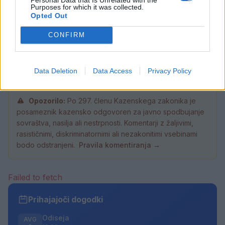
Purposes for which it was collected.
Torkove igrarije: Otroci bodo na
Opted Out
tokratnih igrarijah slikali z akvareli
8. avgust 2026
CONFIRM
Data Deletion
Data Access
Privacy Policy
Opozorilo:
Po 297. členu Kazenskega zakonika je
posameznik kazensko odgovoren za javno spodbujanje
sovraštva, nasilja ali nestrpnosti. Komentarji z žaljivimi,
rasističnimi, diskriminatornimi ali nezakonitimi vsebinami
bodo odstranjeni.
Pravila komentiranja →
Failed to fetch
Prihajajoči dogodki
Odiseja
AVG