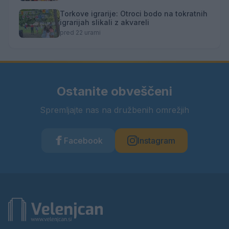
Torkove igrarije: Otroci bodo na tokratnih
igrarijah slikali z akvareli
pred 22 urami
Ostanite obveščeni
Spremljajte nas na družbenih omrežjih
Facebook
Instagram