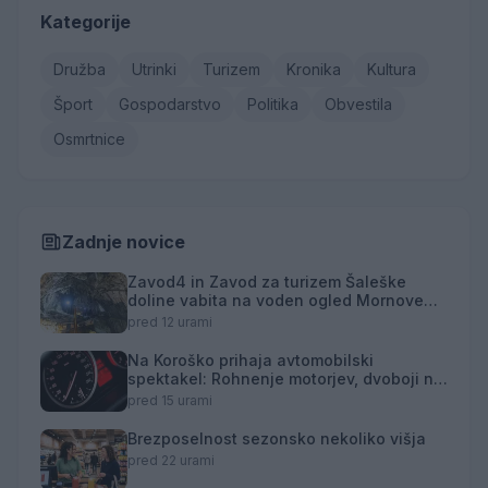
Kategorije
Družba
Utrinki
Turizem
Kronika
Kultura
Šport
Gospodarstvo
Politika
Obvestila
Osmrtnice
Zadnje novice
Zavod4 in Zavod za turizem Šaleške
doline vabita na voden ogled Mornove
zijalke
pred 12 urami
Na Koroško prihaja avtomobilski
spektakel: Rohnenje motorjev, dvoboji na
progah in atraktivni Car Meet
pred 15 urami
Brezposelnost sezonsko nekoliko višja
pred 22 urami