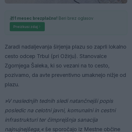
🎁
1 mesec brezplačno!
Beri brez oglasov
Preizkusi zdaj
Zaradi nadaljevanja širjenja plazu so zaprli lokalno
cesto odcep Trbul (pri Ožirju). Stanovalce
Zgornjega Šaleka, ki so vezani na to cesto,
pozivamo, da avte preventivno umaknejo nižje od
plazu.
»V naslednjih tednih sledi natančnejši popis
posledic na celotni javni, komunalni in cestni
infrastrukturi ter čimprejšnja sanacija
najnujnejšega,«
še sporočajo iz Mestne občine