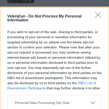
Velenjčan -
Do Not Process My Personal
Danes bo na travniku pri domu Kulture
Information
nastopila skupina Ringlšpil
7. avgust 2026
If you wish to opt-out of the sale, sharing to third parties, or
processing of your personal or sensitive information for
targeted advertising by us, please use the below opt-out
section to confirm your selection. Please note that after your
opt-out request is processed you may continue seeing
interest-based ads based on personal information utilized by
Opozorilo:
Po 297. členu Kazenskega zakonika je
us or personal information disclosed to third parties prior to
posameznik kazensko odgovoren za javno spodbujanje
your opt-out. You may separately opt-out of the further
sovraštva, nasilja ali nestrpnosti. Komentarji z žaljivimi,
disclosure of your personal information by third parties on the
rasističnimi, diskriminatornimi ali nezakonitimi vsebinami
IAB’s list of downstream participants. This information may
bodo odstranjeni.
Pravila komentiranja →
also be disclosed by us to third parties on the
IAB’s List of
Downstream Participants
that may further disclose it to other
third parties.
Failed to fetch
Personal Data Processing Opt Outs
Prihajajoči dogodki