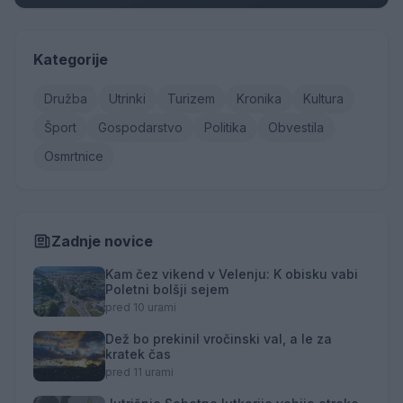
Kategorije
Družba
Utrinki
Turizem
Kronika
Kultura
Šport
Gospodarstvo
Politika
Obvestila
Osmrtnice
Zadnje novice
Kam čez vikend v Velenju: K obisku vabi
Poletni bolšji sejem
pred 10 urami
Dež bo prekinil vročinski val, a le za
kratek čas
pred 11 urami