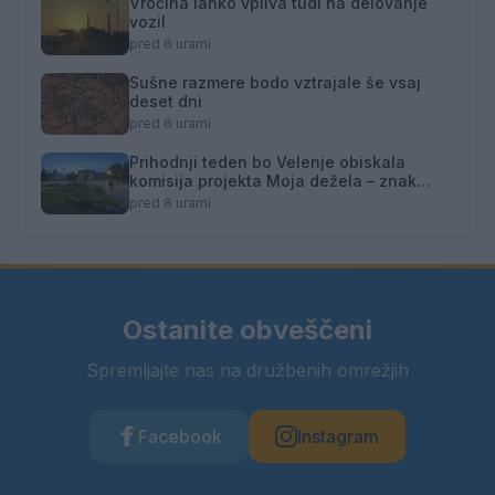
Vročina lahko vpliva tudi na delovanje
vozil
pred 6 urami
Sušne razmere bodo vztrajale še vsaj
deset dni
pred 6 urami
Prihodnji teden bo Velenje obiskala
komisija projekta Moja dežela – znak
gostoljubnosti
pred 8 urami
Ostanite obveščeni
Spremljajte nas na družbenih omrežjih
Facebook
Instagram