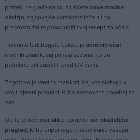
potreb, ne glede na to, ali iščete
nove modne
okvirje
, najnovejše kontaktne leče ali pa
preprosto želite posodobiti svoj recept za očala.
Preverite tudi bogato kolekcijo
sončnih očal
modnih znamk, saj prihaja sezona, ko bo
potrebno oči zaščititi pred UV žarki.
Zagotovo je vredno raziskati, kaj vse skrivajo v
svoji izjemni ponudbi, ki bo zasnovana posebej za
vas.
Ob tej priložnosti lahko opravite tudi
okulistični
pregled
, ki bo pripomogel k izboljšanju vašega
vida. Prepustite se strokovnjakom, ki vam bodo