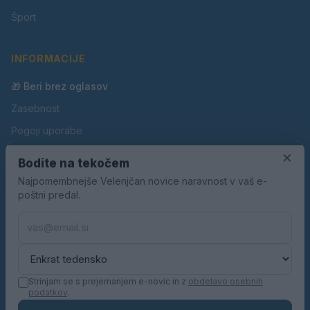
Šport
INFORMACIJE
🎁 Beri brez oglasov
Zasebnost
Pogoji uporabe
×
Piškotki
Bodite na tekočem
Oglaševanje
Najpomembnejše Velenjčan novice naravnost v vaš e-
poštni predal.
Kontakt
Pravila nagradnih iger
Pravila volilne kampanje
Strinjam se s prejemanjem e-novic in z
obdelavo osebnih
podatkov
.
© 2026 Velenjčan. Vse pravice pridržane.