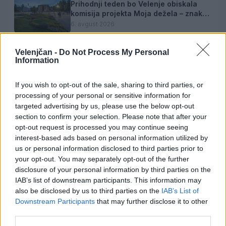
Prihodnji teden bo Velenje obiskala
komisija projekta Moja dežela – znak
gostoljubnosti
6. avgust 2026
Velenjčan -
Do Not Process My Personal
Information
Ob povečanem številu podtaknjenih
požarov pozivi občanom k takojšnjemu
obveščanju policije
If you wish to opt-out of the sale, sharing to third parties, or
6. avgust 2026
processing of your personal or sensitive information for
targeted advertising by us, please use the below opt-out
section to confirm your selection. Please note that after your
opt-out request is processed you may continue seeing
interest-based ads based on personal information utilized by
us or personal information disclosed to third parties prior to
Opozorilo:
Po 297. členu Kazenskega zakonika je
your opt-out. You may separately opt-out of the further
posameznik kazensko odgovoren za javno spodbujanje
disclosure of your personal information by third parties on the
sovraštva, nasilja ali nestrpnosti. Komentarji z žaljivimi,
IAB’s list of downstream participants. This information may
rasističnimi, diskriminatornimi ali nezakonitimi vsebinami
also be disclosed by us to third parties on the
IAB’s List of
bodo odstranjeni.
Pravila komentiranja →
Downstream Participants
that may further disclose it to other
third parties.