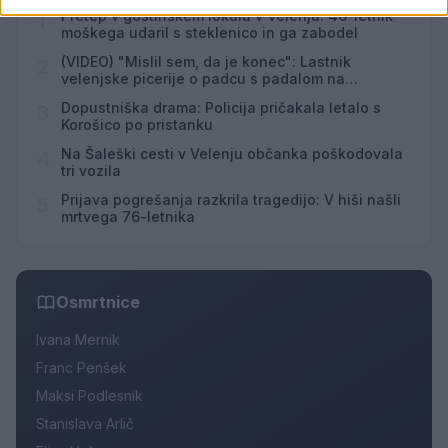
Pretep v gostinskem lokalu v Velenju: 46-letnik
1
moškega udaril s steklenico in ga zabodel
(VIDEO) "Mislil sem, da je konec": Lastnik
2
velenjske picerije o padcu s padalom na
Hrvaškem
Dopustniška drama: Policija pričakala letalo s
3
Korošico po pristanku
Na Šaleški cesti v Velenju občanka poškodovala
4
tri vozila
Prijava pogrešanja razkrila tragedijo: V hiši našli
5
mrtvega 76-letnika
Osmrtnice
Ivana Mernik
Franc Penšek
Maksi Podlesnik
Stanislava Arlič