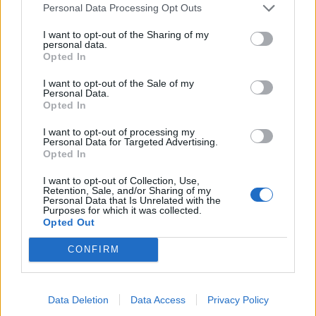
Failed to fetch
Personal Data Processing Opt Outs
Prihajajoči dogodki
I want to opt-out of the Sharing of my
personal data.
Opted In
Srečanje članov Gobarskega društva Marauh
AVG
Velenje
6
I want to opt-out of the Sale of my
18:00
Personal Data.
Opted In
Aktivne poletne počitnice z ustvarjalci Studia
AVG
Spin
6
08:00
I want to opt-out of processing my
Personal Data for Targeted Advertising.
Moč branja: Beremo pod krošnjami
AVG
Opted In
6
19:00
I want to opt-out of Collection, Use,
Pesem kita grbavca
Retention, Sale, and/or Sharing of my
AVG
Personal Data that Is Unrelated with the
7
18:00
Purposes for which it was collected.
Opted Out
Vsi dogodki →
CONFIRM
Data Deletion
Data Access
Privacy Policy
Najbolj brano