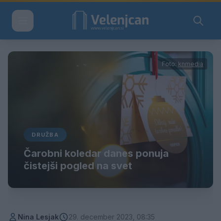
Foto:
knmedia
DRUŽBA
Čarobni koledar danes ponuja
čistejši pogled na svet
Nina Lesjak
29. december 2023, 08:35