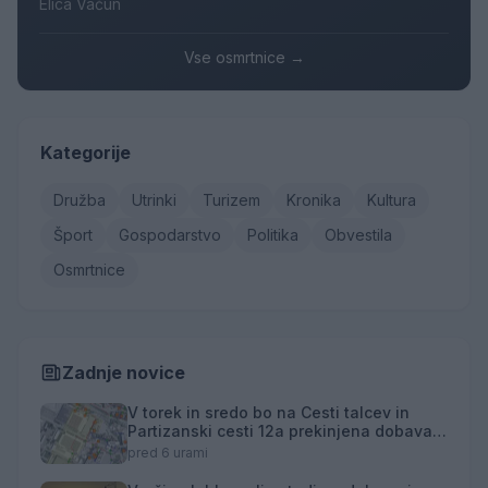
Elica Vačun
Vse osmrtnice →
Kategorije
Družba
Utrinki
Turizem
Kronika
Kultura
Šport
Gospodarstvo
Politika
Obvestila
Osmrtnice
Zadnje novice
V torek in sredo bo na Cesti talcev in
Partizanski cesti 12a prekinjena dobava
toplotne energije
pred 6 urami