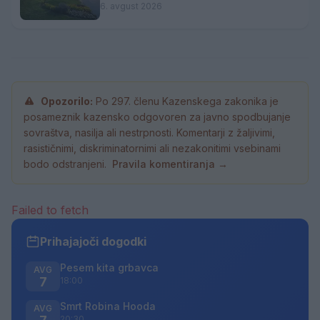
gostoljubnosti
6. avgust 2026
Opozorilo:
Po 297. členu Kazenskega zakonika je
posameznik kazensko odgovoren za javno spodbujanje
sovraštva, nasilja ali nestrpnosti. Komentarji z žaljivimi,
rasističnimi, diskriminatornimi ali nezakonitimi vsebinami
bodo odstranjeni.
Pravila komentiranja →
Failed to fetch
Prihajajoči dogodki
Pesem kita grbavca
AVG
7
18:00
Smrt Robina Hooda
AVG
20:30