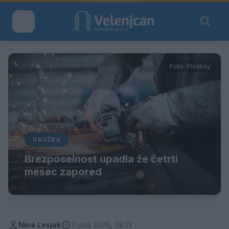
Foto: Pixabay
DRUŽBA
Brezposelnost upadla že četrti
mesec zapored
Nina Lesjak
7. junij 2026, 09:13