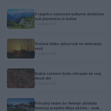
V registru nesnovne kulturne dediščine
tudi planinstvo in koline
7. avgust 2026
Vročina lahko vpliva tudi na delovanje
vozil
6. avgust 2026
Sušne razmere bodo vztrajale še vsaj
deset dni
6. avgust 2026
Prihodnji teden bo Velenje obiskala
komisija projekta Moja dežela – znak