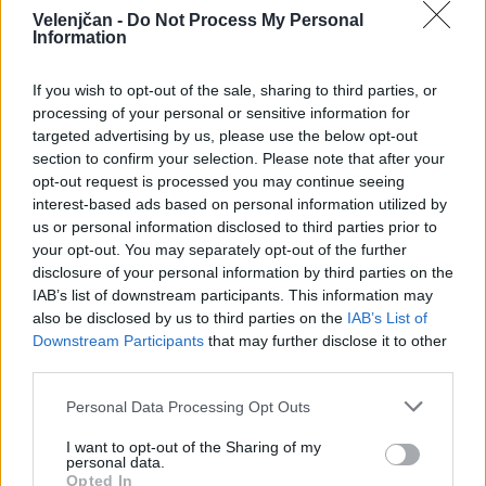
Velenjčan -
Do Not Process My Personal
Information
If you wish to opt-out of the sale, sharing to third parties, or
Foto: ZRSZ
processing of your personal or sensitive information for
targeted advertising by us, please use the below opt-out
section to confirm your selection. Please note that after your
opt-out request is processed you may continue seeing
Prosta delovna mesta
interest-based ads based on personal information utilized by
us or personal information disclosed to third parties prior to
your opt-out. You may separately opt-out of the further
disclosure of your personal information by third parties on the
V maju so delodajalci Zavodu sporočili 13.013
IAB’s list of downstream participants. This information may
prostih delovnih mest, kar je 13,8 % več kot aprila
also be disclosed by us to third parties on the
IAB’s List of
Downstream Participants
that may further disclose it to other
in 3,1 % več kot v enakem obdobju lani. Največ
third parties.
potreb po novih kadrih je prišlo s področij
Personal Data Processing Opt Outs
izobraževanja, predelovalnih dejavnosti,
I want to opt-out of the Sharing of my
zdravstva, socialnega varstva ter gradbeništva.
personal data.
Opted In