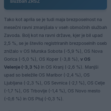
službah ZRSZ
Tako kot aprila se je tudi maja brezposelnost na
mesečni ravni zmanjšala v vseh območnih službah
Zavoda. Bolj kot na ravni države, kjer je bil upad
2,5 %, se je število registriranih brezposelnih oseb
znižalo v OS Murska Sobota (-5,9 %), OS Nova
Gorica (-5,0 %), OS Koper (-3,8 %),
v OS
Velenje (-3,3 %)
in OS Kranj (-2,6 %). Manjši
upad so beležile OS Maribor (-2,4 %), OS
Ljubljana (-2,3 %), OS Sevnica (-2,1 %), OS Celje
(-1,7 %), OS Trbovlje (-1,4 %), OS Novo mesto
(-0,6 %) in OS Ptuj (-0,3 %).