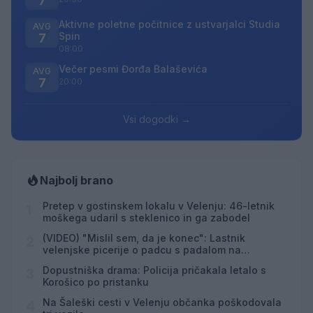
7
Aktivne poletne počitnice z ustvarjalci Studia
AVG
Spin
7
08:00
Večer pesmi Đorđa Balaševića
AVG
7
20:00
Vsi dogodki →
Najbolj brano
Pretep v gostinskem lokalu v Velenju: 46-letnik
1
moškega udaril s steklenico in ga zabodel
(VIDEO) "Mislil sem, da je konec": Lastnik
2
velenjske picerije o padcu s padalom na
Hrvaškem
Dopustniška drama: Policija pričakala letalo s
3
Korošico po pristanku
Na Šaleški cesti v Velenju občanka poškodovala
4