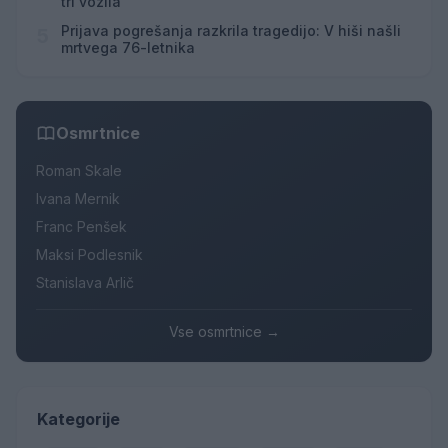
tri vozila
Prijava pogrešanja razkrila tragedijo: V hiši našli
5
mrtvega 76-letnika
Osmrtnice
Roman Skale
Ivana Mernik
Franc Penšek
Maksi Podlesnik
Stanislava Arlič
Vse osmrtnice →
Kategorije