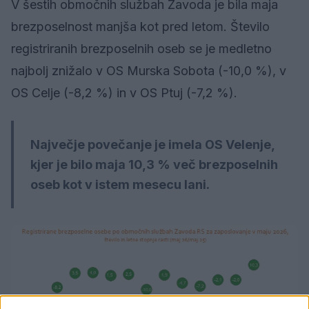
V šestih območnih službah Zavoda je bila maja
brezposelnost manjša kot pred letom. Število
registriranih brezposelnih oseb se je medletno
najbolj znižalo v OS Murska Sobota (-10,0 %), v
OS Celje (-8,2 %) in v OS Ptuj (-7,2 %).
Največje povečanje je imela OS Velenje,
kjer je bilo maja 10,3 % več brezposelnih
oseb kot v istem mesecu lani.