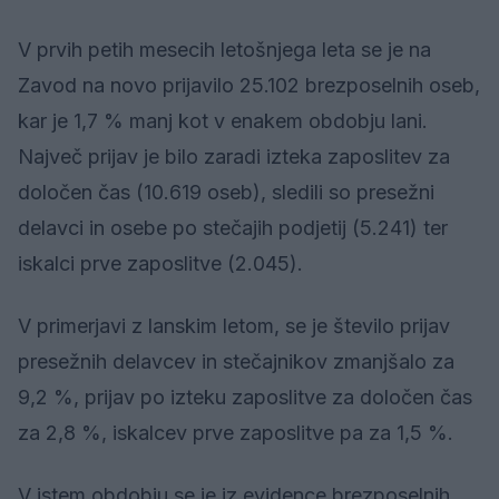
V prvih petih mesecih letošnjega leta se je na
Zavod na novo prijavilo 25.102 brezposelnih oseb,
kar je 1,7 % manj kot v enakem obdobju lani.
Največ prijav je bilo zaradi izteka zaposlitev za
določen čas (10.619 oseb), sledili so presežni
delavci in osebe po stečajih podjetij (5.241) ter
iskalci prve zaposlitve (2.045).
V primerjavi z lanskim letom, se je število prijav
presežnih delavcev in stečajnikov zmanjšalo za
9,2 %, prijav po izteku zaposlitve za določen čas
za 2,8 %, iskalcev prve zaposlitve pa za 1,5 %.
V istem obdobju se je iz evidence brezposelnih