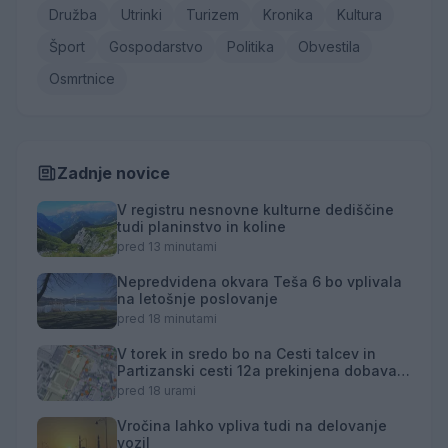
Družba
Utrinki
Turizem
Kronika
Kultura
Šport
Gospodarstvo
Politika
Obvestila
Osmrtnice
Zadnje novice
V registru nesnovne kulturne dediščine
tudi planinstvo in koline
pred 13 minutami
Nepredvidena okvara Teša 6 bo vplivala
na letošnje poslovanje
pred 18 minutami
V torek in sredo bo na Cesti talcev in
Partizanski cesti 12a prekinjena dobava
toplotne energije
pred 18 urami
Vročina lahko vpliva tudi na delovanje
vozil