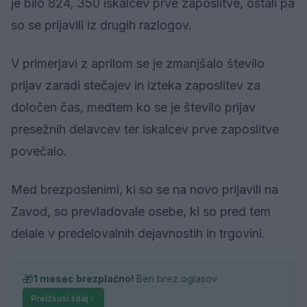
je bilo 824, 350 iskalcev prve zaposlitve, ostali pa
so se prijavili iz drugih razlogov.
V primerjavi z aprilom se je zmanjšalo število
prijav zaradi stečajev in izteka zaposlitev za
določen čas, medtem ko se je število prijav
presežnih delavcev ter iskalcev prve zaposlitve
povečalo.
Med brezposlenimi, ki so se na novo prijavili na
Zavod, so prevladovale osebe, ki so pred tem
delale v predelovalnih dejavnostih in trgovini.
🎁
1 mesec brezplačno!
Beri brez oglasov
Preizkusi zdaj