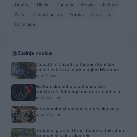
Družba
Utrinki
Turizem
Kronika
Kultura
Šport
Gospodarstvo
Politika
Obvestila
Osmrtnice
Zadnje novice
Zavod4 in Zavod za turizem Šaleške
doline vabita na voden ogled Mornove
zijalke
pred 7 urami
Na Koroško prihaja avtomobilski
spektakel: Rohnenje motorjev, dvoboji na
progah in atraktivni Car Meet
pred 10 urami
Brezposelnost sezonsko nekoliko višja
pred 17 urami
Torkove igrarije: Otroci bodo na tokratnih
igrarijah slikali z akvareli