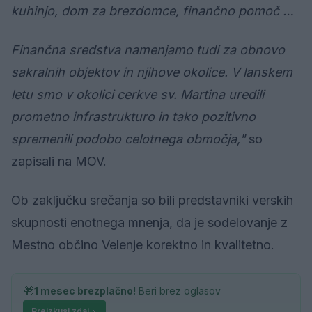
kuhinjo, dom za brezdomce, finančno pomoč …
Finančna sredstva namenjamo tudi za obnovo
sakralnih objektov in njihove okolice. V lanskem
letu smo v okolici cerkve sv. Martina uredili
prometno infrastrukturo in tako pozitivno
spremenili podobo celotnega območja,"
so
zapisali na MOV.
Ob zaključku srečanja so bili predstavniki verskih
skupnosti enotnega mnenja, da je sodelovanje z
Mestno občino Velenje korektno in kvalitetno.
🎁
1 mesec brezplačno!
Beri brez oglasov
Preizkusi zdaj