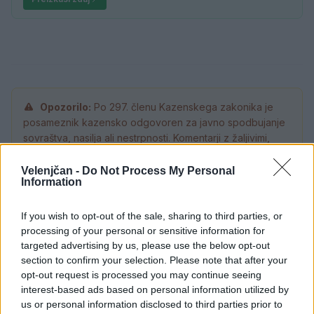
Opozorilo:
Po 297. členu Kazenskega zakonika je
posameznik kazensko odgovoren za javno spodbujanje
sovraštva, nasilja ali nestrpnosti. Komentarji z žaljivimi,
rasističnimi, diskriminatornimi ali nezakonitimi vsebinami
bodo odstranjeni.
Pravila komentiranja →
Velenjčan -
Do Not Process My Personal
Information
Failed to fetch
If you wish to opt-out of the sale, sharing to third parties, or
processing of your personal or sensitive information for
Prihajajoči dogodki
targeted advertising by us, please use the below opt-out
section to confirm your selection. Please note that after your
Odiseja
AVG
opt-out request is processed you may continue seeing
9
19:00
interest-based ads based on personal information utilized by
us or personal information disclosed to third parties prior to
Obišči Vilo Čira-Čara
AVG