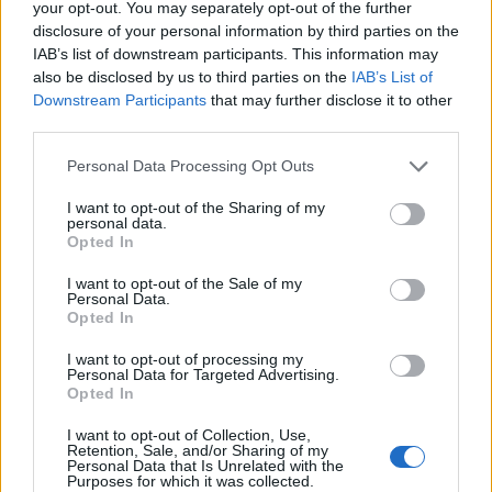
your opt-out. You may separately opt-out of the further
9
10:00
disclosure of your personal information by third parties on the
Tačke na patrulji: Dino-film
IAB’s list of downstream participants. This information may
AVG
9
16:00
also be disclosed by us to third parties on the
IAB’s List of
Downstream Participants
that may further disclose it to other
Minute za šah z Nejcem
AVG
third parties.
10
09:00
Personal Data Processing Opt Outs
Vsi dogodki →
I want to opt-out of the Sharing of my
personal data.
Opted In
Najbolj brano
I want to opt-out of the Sale of my
Personal Data.
Opted In
Pretep v gostinskem lokalu v Velenju: 46-letnik
1
moškega udaril s steklenico in ga zabodel
I want to opt-out of processing my
Personal Data for Targeted Advertising.
(VIDEO) "Mislil sem, da je konec": Lastnik
2
Opted In
velenjske picerije o padcu s padalom na
Hrvaškem
Dopustniška drama: Policija pričakala letalo s
3
I want to opt-out of Collection, Use,
Korošico po pristanku
Retention, Sale, and/or Sharing of my
Personal Data that Is Unrelated with the
Na Šaleški cesti v Velenju občanka poškodovala
4
Purposes for which it was collected.