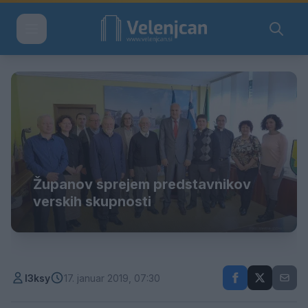
Županov sprejem predstavnikov
verskih skupnosti
l3ksy
17. januar 2019, 07:30