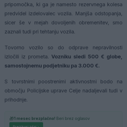
pripomočka, ki ga je namesto rezervnega kolesa
predvidel izdelovalec vozila. Manjša odstopanja,
sicer še v mejah dovoljenih obremenitev, smo
zaznali tudi pri tehtanju vozila.
Tovorno vozilo so do odprave nepravilnosti
izločili iz prometa.
Vozniku sledi 500 € globe,
samostojnemu podjetniku pa 3.000 €.
S tovrstnimi poostrenimi aktivnostmi bodo na
območju Policijske uprave Celje nadaljevali tudi v
prihodnje.
🎁
1 mesec brezplačno!
Beri brez oglasov
Preizkusi zdaj