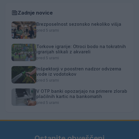
Zadnje novice
Brezposelnost sezonsko nekoliko višja
pred 5 urami
Torkove igrarije: Otroci bodo na tokratnih
igrarijah slikali z akvareli
pred 5 urami
Inšpektorji v poostren nadzor odvzema
vode iz vodotokov
pred 5 urami
V OTP banki opozarjajo na primere zlorab
plačilnih kartic na bankomatih
pred 5 urami
Ostanite obveščeni