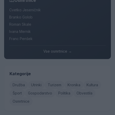
Osmrtnice
Cvetko Jeseničnik
Branko Golob
Roman Skale
Ivana Mernik
Franc Penšek
Vse osmrtnice →
Kategorije
Družba
Utrinki
Turizem
Kronika
Kultura
Šport
Gospodarstvo
Politika
Obvestila
Osmrtnice