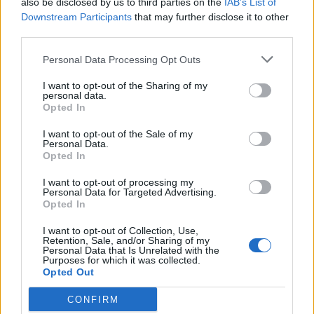
also be disclosed by us to third parties on the
IAB’s List of
Opozorilo:
Po 297. členu Kazenskega zakonika je
Downstream Participants
that may further disclose it to other
posameznik kazensko odgovoren za javno spodbujanje
third parties.
sovraštva, nasilja ali nestrpnosti. Komentarji z žaljivimi,
Personal Data Processing Opt Outs
rasističnimi, diskriminatornimi ali nezakonitimi vsebinami
bodo odstranjeni.
Pravila komentiranja →
I want to opt-out of the Sharing of my
personal data.
Opted In
Failed to fetch
I want to opt-out of the Sale of my
Personal Data.
Prihajajoči dogodki
Opted In
Poletni bolšji sejem
AVG
I want to opt-out of processing my
8
08:00
Personal Data for Targeted Advertising.
Opted In
Spider-Man: Nov dan
AVG
8
18:00
I want to opt-out of Collection, Use,
Retention, Sale, and/or Sharing of my
Personal Data that Is Unrelated with the
Fuj, gosenica!
AVG
Purposes for which it was collected.
8
10:00
Opted Out
Backrooms: Brez izhoda
AVG
CONFIRM
8
21:00