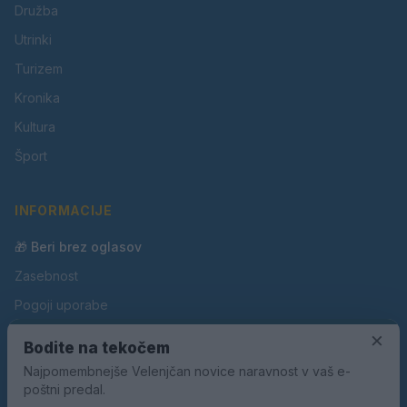
Družba
Utrinki
Turizem
Kronika
Kultura
Šport
INFORMACIJE
🎁 Beri brez oglasov
Zasebnost
Pogoji uporabe
Piškotki
×
Bodite na tekočem
Oglaševanje
Najpomembnejše Velenjčan novice naravnost v vaš e-
poštni predal.
Kontakt