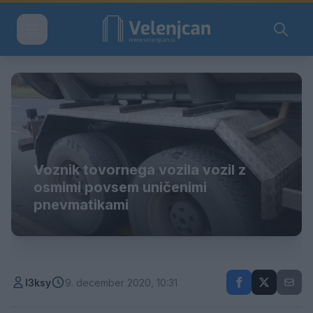
Voznik tovornega vozila vozil z
osmimi povsem uničenimi
pnevmatikami
l3ksy
9. december 2020, 10:31