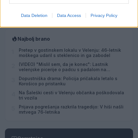
Vsi dogodki →
Data Deletion
Data Access
Privacy Policy
Najbolj brano
Pretep v gostinskem lokalu v Velenju: 46-letnik
1
moškega udaril s steklenico in ga zabodel
(VIDEO) "Mislil sem, da je konec": Lastnik
2
velenjske picerije o padcu s padalom na
Hrvaškem
Dopustniška drama: Policija pričakala letalo s
3
Korošico po pristanku
Na Šaleški cesti v Velenju občanka poškodovala
4
tri vozila
Prijava pogrešanja razkrila tragedijo: V hiši našli
5
mrtvega 76-letnika