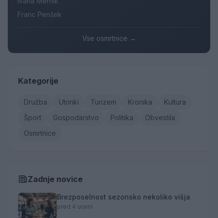
Ivana Mernik
Franc Penšek
Vse osmrtnice →
Kategorije
Družba
Utrinki
Turizem
Kronika
Kultura
Šport
Gospodarstvo
Politika
Obvestila
Osmrtnice
Zadnje novice
Brezposelnost sezonsko nekoliko višja
pred 4 urami