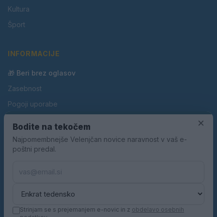
Kultura
Šport
INFORMACIJE
🎁 Beri brez oglasov
Zasebnost
Pogoji uporabe
×
Piškotki
Bodite na tekočem
Oglaševanje
Najpomembnejše Velenjčan novice naravnost v vaš e-
poštni predal.
Kontakt
Pravila nagradnih iger
Pravila volilne kampanje
Strinjam se s prejemanjem e-novic in z
obdelavo osebnih