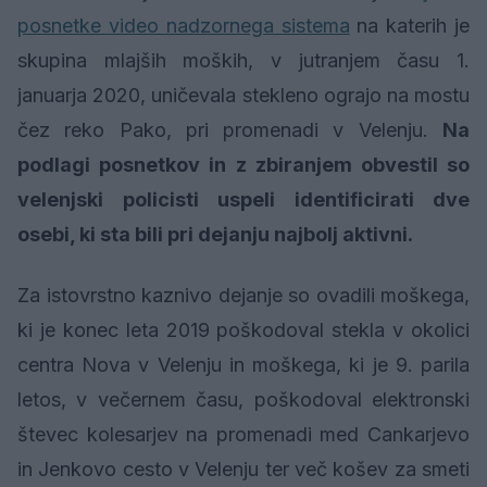
posnetke video nadzornega sistema
na katerih je
skupina mlajših moških, v jutranjem času 1.
januarja 2020, uničevala stekleno ograjo na mostu
čez reko Pako, pri promenadi v Velenju.
Na
podlagi posnetkov in z zbiranjem obvestil so
velenjski policisti uspeli identificirati dve
osebi, ki sta bili pri dejanju najbolj aktivni.
Za istovrstno kaznivo dejanje so ovadili moškega,
ki je konec leta 2019 poškodoval stekla v okolici
centra Nova v Velenju in moškega, ki je 9. parila
letos, v večernem času, poškodoval elektronski
števec kolesarjev na promenadi med Cankarjevo
in Jenkovo cesto v Velenju ter več košev za smeti