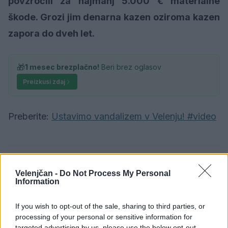
povzročili za najmanj 5.000 € materialne
škode. Grozi jim denarna kazen oziroma kazen
zapora do dveh let.
🎁
1 mesec brezplačno!
Beri brez oglasov
Preizkusi zdaj
Preberite:
Ustavimo vandalizem v Velenju! #video
Velenjčan -
Do Not Process My Personal
Opozorilo:
Po 297. členu Kazenskega zakonika je
Information
posameznik kazensko odgovoren za javno spodbujanje
sovraštva, nasilja ali nestrpnosti. Komentarji z žaljivimi,
If you wish to opt-out of the sale, sharing to third parties, or
rasističnimi, diskriminatornimi ali nezakonitimi vsebinami
processing of your personal or sensitive information for
bodo odstranjeni.
Pravila komentiranja →
targeted advertising by us, please use the below opt-out