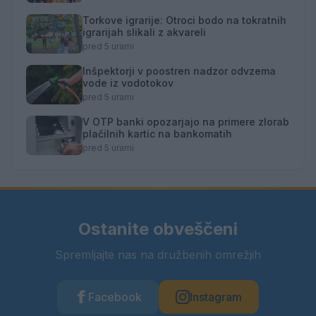
Torkove igrarije: Otroci bodo na tokratnih
igrarijah slikali z akvareli
pred 5 urami
Inšpektorji v poostren nadzor odvzema
vode iz vodotokov
pred 5 urami
V OTP banki opozarjajo na primere zlorab
plačilnih kartic na bankomatih
pred 5 urami
Ostanite obveščeni
Spremljajte nas na družbenih omrežjih
Facebook
Instagram