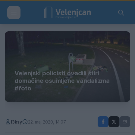
Velenjski policisti ovadili štiri
domačine osumljene vandalizma
#foto
l3ksy
22. maj 2020, 14:07