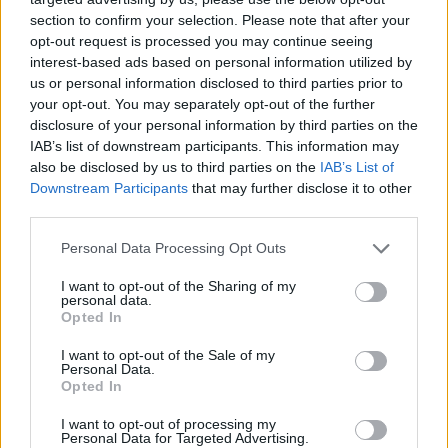
section to confirm your selection. Please note that after your
opt-out request is processed you may continue seeing
Failed to fetch
interest-based ads based on personal information utilized by
us or personal information disclosed to third parties prior to
Prihajajoči dogodki
your opt-out. You may separately opt-out of the further
disclosure of your personal information by third parties on the
Poletni bolšji sejem
AVG
IAB’s list of downstream participants. This information may
8
08:00
also be disclosed by us to third parties on the
IAB’s List of
Spider-Man: Nov dan
Downstream Participants
that may further disclose it to other
AVG
8
18:00
third parties.
Fuj, gosenica!
AVG
Personal Data Processing Opt Outs
8
10:00
I want to opt-out of the Sharing of my
Backrooms: Brez izhoda
AVG
personal data.
8
21:00
Opted In
I want to opt-out of the Sale of my
Vsi dogodki →
Personal Data.
Opted In
I want to opt-out of processing my
Personal Data for Targeted Advertising.