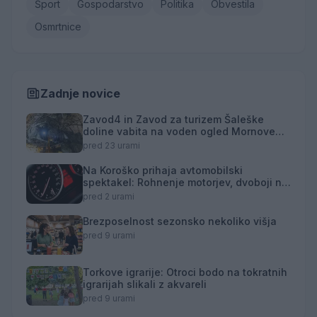
Šport
Gospodarstvo
Politika
Obvestila
Osmrtnice
Zadnje novice
Zavod4 in Zavod za turizem Šaleške
doline vabita na voden ogled Mornove
zijalke
pred 23 urami
Na Koroško prihaja avtomobilski
spektakel: Rohnenje motorjev, dvoboji na
progah in atraktivni Car Meet
pred 2 urami
Brezposelnost sezonsko nekoliko višja
pred 9 urami
Torkove igrarije: Otroci bodo na tokratnih
igrarijah slikali z akvareli
pred 9 urami