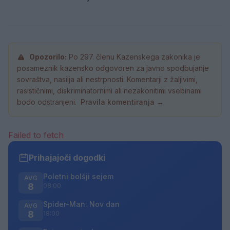
Opozorilo:
Po 297. členu Kazenskega zakonika je
posameznik kazensko odgovoren za javno spodbujanje
sovraštva, nasilja ali nestrpnosti. Komentarji z žaljivimi,
rasističnimi, diskriminatornimi ali nezakonitimi vsebinami
bodo odstranjeni.
Pravila komentiranja →
Failed to fetch
Prihajajoči dogodki
Poletni bolšji sejem
AVG
8
08:00
Spider-Man: Nov dan
AVG
8
18:00