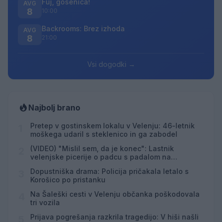
Fuj, gosenica!
AVG
8
10:00
Backrooms: Brez izhoda
AVG
8
21:00
Vsi dogodki →
Najbolj brano
Pretep v gostinskem lokalu v Velenju: 46-letnik
1
moškega udaril s steklenico in ga zabodel
(VIDEO) "Mislil sem, da je konec": Lastnik
2
velenjske picerije o padcu s padalom na
Hrvaškem
Dopustniška drama: Policija pričakala letalo s
3
Korošico po pristanku
Na Šaleški cesti v Velenju občanka poškodovala
4
tri vozila
Prijava pogrešanja razkrila tragedijo: V hiši našli
5