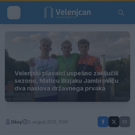
Velenjski plavalci uspešno zaključili
sezono, Maticu Bizjaku Jambroviću
dva naslova državnega prvaka
l3ksy
3. avgust 2021, 11:09