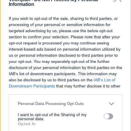
mesto.
"Potrebno je tudi opozoriti, da je veliko
Information
naših kadetov in kadetinj mlajši letnik v tej
If you wish to opt-out of the sale, sharing to third parties, or
kategoriji, kar pomeni, da bodo tudi nasednjo
processing of your personal or sensitive information for
sezono ostali v isti kategoriji,"
so zapisali v
targeted advertising by us, please use the below opt-out
section to confirm your selection. Please note that after your
Plavalnem klubu Velenje.
opt-out request is processed you may continue seeing
interest-based ads based on personal information utilized by
us or personal information disclosed to third parties prior to
your opt-out. You may separately opt-out of the further
disclosure of your personal information by third parties on the
IAB’s list of downstream participants. This information may
also be disclosed by us to third parties on the
IAB’s List of
Downstream Participants
that may further disclose it to other
third parties.
Personal Data Processing Opt Outs
I want to opt-out of the Sharing of my
personal data.
Opted In