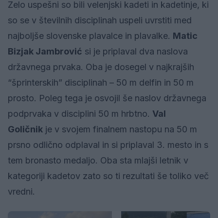
Zelo uspešni so bili velenjski kadeti in kadetinje, ki
so se v številnih disciplinah uspeli uvrstiti med
najboljše slovenske plavalce in plavalke.
Matic
Bizjak Jambrović
si je priplaval dva naslova
državnega prvaka. Oba je dosegel v najkrajših
“šprinterskih” disciplinah – 50 m delfin in 50 m
prosto. Poleg tega je osvojil še naslov državnega
podprvaka v disciplini 50 m hrbtno.
Val
Goličnik
je v svojem finalnem nastopu na 50 m
prsno odlično odplaval in si priplaval 3. mesto in s
tem bronasto medaljo. Oba sta mlajši letnik v
kategoriji kadetov zato so ti rezultati še toliko več
vredni.