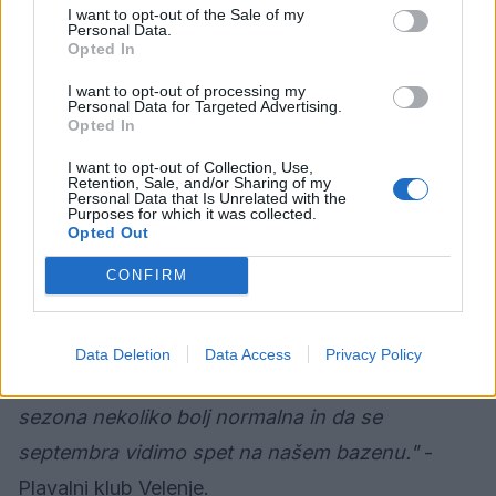
Od leve proti desni: Špela Pohorec, Eva Skledar,
I want to opt-out of the Sale of my
Personal Data.
Aida Jusić, Nik Ramšak Rotenhajzer, Nastja
Opted In
Romih, Ema Jovan, Manca Poberžnik, Živa Perc,
I want to opt-out of processing my
Nina Princl, Jan Mrkonjič, Anže Oprešnik, Metod
Personal Data for Targeted Advertising.
Opted In
Lamot, Luka Aćimović, Jaša Gradišek, Maj Princl,
I want to opt-out of Collection, Use,
Jan Perc, Urban Krepel, Dane Šibanc, Val
Retention, Sale, and/or Sharing of my
Personal Data that Is Unrelated with the
Goličnik, Matic Bizjak Jambrović (maanjkata Nuša
Purposes for which it was collected.
Opted Out
Erjavec in Tamara Logar).
CONFIRM
"Vsem plavalcem in njihovim trenerjem iskreno
čestitamo za odlične rezultate in odplavane
Data Deletion
Data Access
Privacy Policy
osebne rekorde. Želimo si, da bi bila naslednja
sezona nekoliko bolj normalna in da se
septembra vidimo spet na našem bazenu."
-
Plavalni klub Velenje.