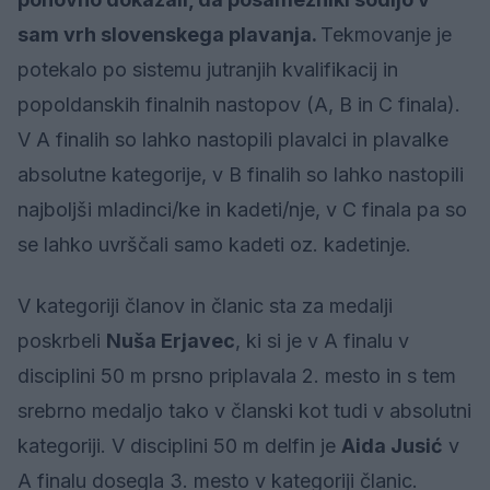
sam vrh slovenskega plavanja.
Tekmovanje je
potekalo po sistemu jutranjih kvalifikacij in
popoldanskih finalnih nastopov (A, B in C finala).
V A finalih so lahko nastopili plavalci in plavalke
absolutne kategorije, v B finalih so lahko nastopili
najboljši mladinci/ke in kadeti/nje, v C finala pa so
se lahko uvrščali samo kadeti oz. kadetinje.
V kategoriji članov in članic sta za medalji
poskrbeli
Nuša Erjavec
, ki si je v A finalu v
disciplini 50 m prsno priplavala 2. mesto in s tem
srebrno medaljo tako v članski kot tudi v absolutni
kategoriji. V disciplini 50 m delfin je
Aida Jusić
v
A finalu dosegla 3. mesto v kategoriji članic.