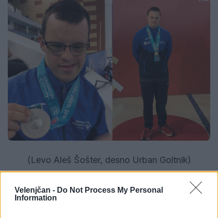
(Levo Aleš Šošter, desno Urban Goltnik)
Velenjčan -
Do Not Process My Personal
Information
Opozorilo:
Po 297. členu Kazenskega zakonika je