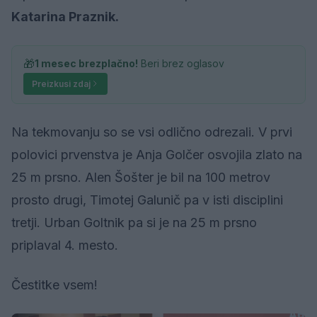
Katarina Praznik.
🎁
1 mesec brezplačno!
Beri brez oglasov
Preizkusi zdaj
Na tekmovanju so se vsi odlično odrezali. V prvi
polovici prvenstva je Anja Golčer osvojila zlato na
25 m prsno. Alen Šošter je bil na 100 metrov
prosto drugi, Timotej Galunič pa v isti disciplini
tretji. Urban Goltnik pa si je na 25 m prsno
priplaval 4. mesto.
Čestitke vsem!