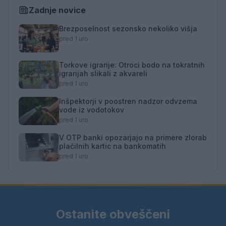
Zadnje novice
Brezposelnost sezonsko nekoliko višja
pred 1 uro
Torkove igrarije: Otroci bodo na tokratnih
igrarijah slikali z akvareli
pred 1 uro
Inšpektorji v poostren nadzor odvzema
vode iz vodotokov
pred 1 uro
V OTP banki opozarjajo na primere zlorab
plačilnih kartic na bankomatih
pred 1 uro
Ostanite obveščeni