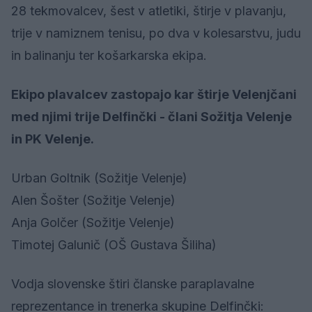
28 tekmovalcev, šest v atletiki, štirje v plavanju,
trije v namiznem tenisu, po dva v kolesarstvu, judu
in balinanju ter košarkarska ekipa.
Ekipo plavalcev zastopajo kar štirje Velenjčani
med njimi trije Delfinčki - člani Sožitja Velenje
in PK Velenje.
Urban Goltnik (Sožitje Velenje)
Alen Šošter (Sožitje Velenje)
Anja Golčer (Sožitje Velenje)
Timotej Galunič (OŠ Gustava Šiliha)
Vodja slovenske štiri članske paraplavalne
reprezentance in trenerka skupine Delfinčki: