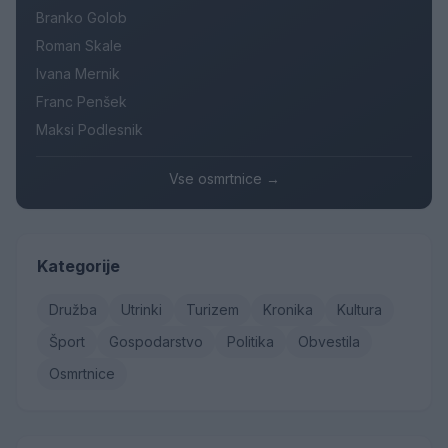
Branko Golob
Roman Skale
Ivana Mernik
Franc Penšek
Maksi Podlesnik
Vse osmrtnice →
Kategorije
Družba
Utrinki
Turizem
Kronika
Kultura
Šport
Gospodarstvo
Politika
Obvestila
Osmrtnice