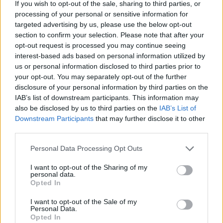
If you wish to opt-out of the sale, sharing to third parties, or
posameznik kazensko odgovoren za javno spodbujanje
processing of your personal or sensitive information for
sovraštva, nasilja ali nestrpnosti. Komentarji z žaljivimi,
targeted advertising by us, please use the below opt-out
rasističnimi, diskriminatornimi ali nezakonitimi vsebinami
section to confirm your selection. Please note that after your
bodo odstranjeni.
Pravila komentiranja →
opt-out request is processed you may continue seeing
interest-based ads based on personal information utilized by
us or personal information disclosed to third parties prior to
Failed to fetch
your opt-out. You may separately opt-out of the further
disclosure of your personal information by third parties on the
Prihajajoči dogodki
IAB’s list of downstream participants. This information may
also be disclosed by us to third parties on the
IAB’s List of
Poletni bolšji sejem
AVG
Downstream Participants
that may further disclose it to other
8
08:00
third parties.
Spider-Man: Nov dan
AVG
Personal Data Processing Opt Outs
8
18:00
I want to opt-out of the Sharing of my
Fuj, gosenica!
AVG
personal data.
8
10:00
Opted In
Backrooms: Brez izhoda
AVG
I want to opt-out of the Sale of my
8
21:00
Personal Data.
Opted In