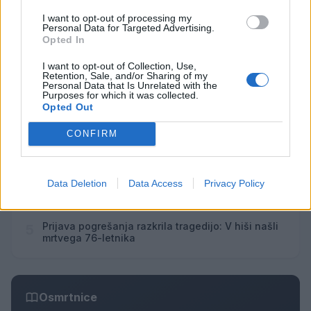
Vsi dogodki →
I want to opt-out of processing my
Personal Data for Targeted Advertising.
Opted In
I want to opt-out of Collection, Use,
Najbolj brano
Retention, Sale, and/or Sharing of my
Personal Data that Is Unrelated with the
Purposes for which it was collected.
Pretep v gostinskem lokalu v Velenju: 46-letnik
1
Opted Out
moškega udaril s steklenico in ga zabodel
(VIDEO) "Mislil sem, da je konec": Lastnik
2
CONFIRM
velenjske picerije o padcu s padalom na
Hrvaškem
Dopustniška drama: Policija pričakala letalo s
3
Korošico po pristanku
Data Deletion
Data Access
Privacy Policy
Na Šaleški cesti v Velenju občanka poškodovala
4
tri vozila
Prijava pogrešanja razkrila tragedijo: V hiši našli
5
mrtvega 76-letnika
Osmrtnice