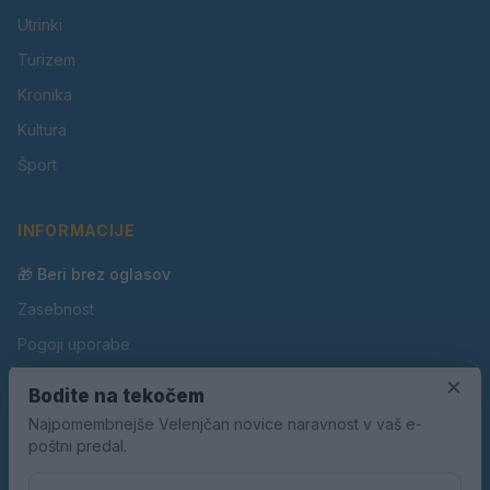
Utrinki
Turizem
Kronika
Kultura
Šport
INFORMACIJE
🎁 Beri brez oglasov
Zasebnost
Pogoji uporabe
Piškotki
×
Bodite na tekočem
Oglaševanje
Najpomembnejše Velenjčan novice naravnost v vaš e-
poštni predal.
Kontakt
Pravila nagradnih iger