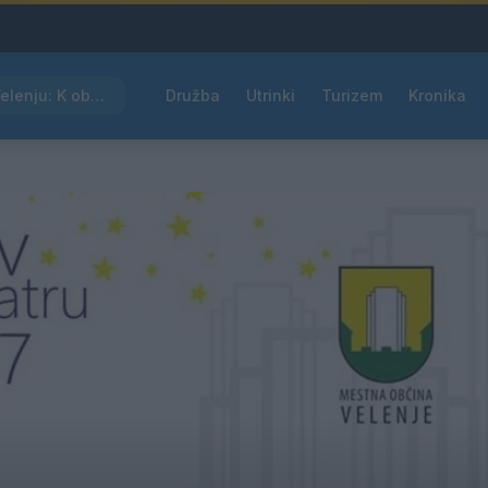
Kam čez vikend v Velenju: K obisku vabi Poletni bolšji sejem
Družba
Utrinki
Turizem
Kronika