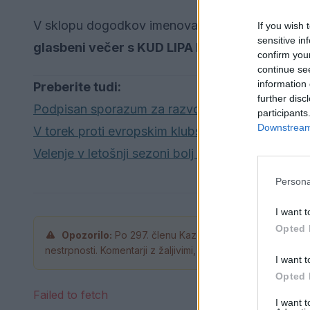
V sklopu dogodkov imenovanih "Večeri v amfitea
If you wish 
sensitive in
glasbeni večer s KUD LIPA Konovo
. Prireditev
confirm you
continue se
information 
Preberite tudi:
further disc
Podpisan sporazum za razvoj človeških virov
participants
Downstream 
V torek proti evropskim klubskim prvakom
Velenje v letošnji sezoni bolj obiskano kot lani
Persona
I want t
Opted 
Opozorilo:
Po 297. členu Kazenskega zakonika je pos
nestrpnosti. Komentarji z žaljivimi, rasističnimi, diskrimina
I want t
Opted 
Failed to fetch
I want 