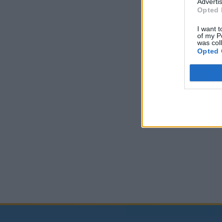
Advertis
Opted 
I want t
of my P
was col
Opted 