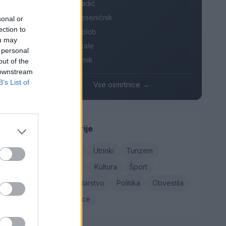
Danica Sladič
Cvetko Jeseničnik
di potekal
sonal or
ection to
Branko Golob
ou may
Roman Skale
 personal
Ivana Mernik
out of the
 downstream
B’s List of
Vse osmrtnice →
Kategorije
Družba
Utrinki
Turizem
Kronika
Kultura
Šport
ja ali
anja →
Gospodarstvo
Politika
Obvestila
Osmrtnice