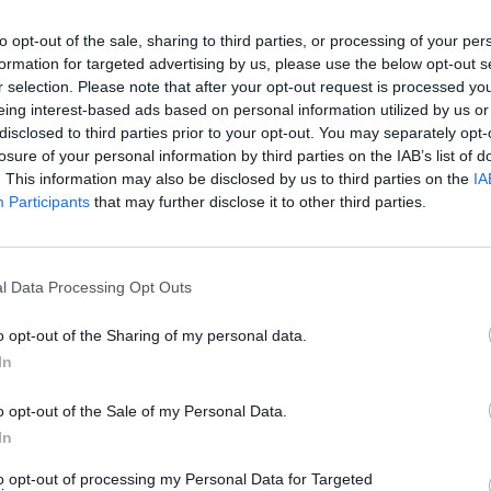
tru" bo v četrtek, 7. septembra, na Velenjski promena
to opt-out of the sale, sharing to third parties, or processing of your per
formation for targeted advertising by us, please use the below opt-out s
 se začne ob 18. uri, v primeru dežja pa odpade.
r selection. Please note that after your opt-out request is processed y
eing interest-based ads based on personal information utilized by us or
disclosed to third parties prior to your opt-out. You may separately opt-
losure of your personal information by third parties on the IAB’s list of
. This information may also be disclosed by us to third parties on the
IA
Participants
that may further disclose it to other third parties.
l Data Processing Opt Outs
o opt-out of the Sharing of my personal data.
In
ameznik kazensko odgovoren za javno spodbujanje sovraštva, nasil
tornimi ali nezakonitimi vsebinami bodo odstranjeni.
Pravila komentir
o opt-out of the Sale of my Personal Data.
In
to opt-out of processing my Personal Data for Targeted