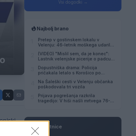
Vsi dogodki →
Najbolj brano
Pretep v gostinskem lokalu v
1
Velenju: 46-letnik moškega udaril s
steklenico in ga zabodel
(VIDEO) "Mislil sem, da je konec":
2
vo
Lastnik velenjske picerije o padcu s
padalom na Hrvaškem
Dopustniška drama: Policija
3
pričakala letalo s Korošico po
pristanku
Na Šaleški cesti v Velenju občanka
4
poškodovala tri vozila
Prijava pogrešanja razkrila
5
tragedijo: V hiši našli mrtvega 76-
letnika
enjski
Osmrtnice