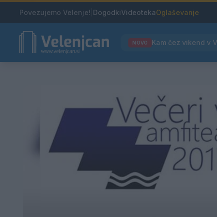
Povezujemo Velenje!
|
Dogodki
Videoteka
Oglaševanje
NOVO