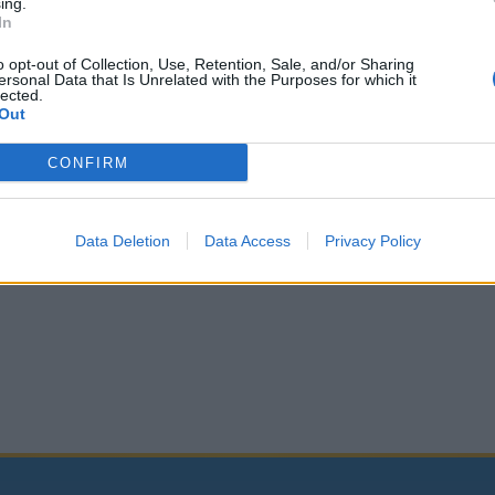
ing.
In
o opt-out of Collection, Use, Retention, Sale, and/or Sharing
ersonal Data that Is Unrelated with the Purposes for which it
lected.
Out
CONFIRM
Data Deletion
Data Access
Privacy Policy