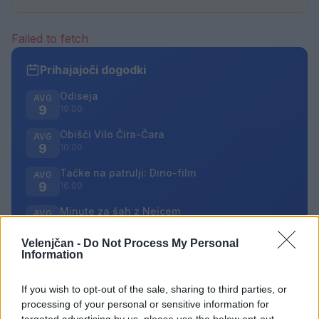
Failed to fetch
Prihajajoči dogodki
Odiseja
AVG
9
19:00
Obišči Vilo Čira-Čara
AVG
9
10:00
Tačke na patrulji: Dino-film
AVG
9
16:00
Minute za šah z Nejcem
AVG
10
09:00
Velenjčan -
Do Not Process My Personal
Information
Vsi dogodki →
If you wish to opt-out of the sale, sharing to third parties, or
processing of your personal or sensitive information for