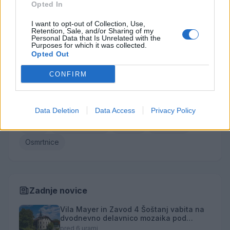
Roman Skale
Opted In
Ivana Mernik
I want to opt-out of Collection, Use,
Retention, Sale, and/or Sharing of my
Personal Data that Is Unrelated with the
Vse osmrtnice →
Purposes for which it was collected.
Opted Out
CONFIRM
Kategorije
Družba
Utrinki
Turizem
Kronika
Kultura
Data Deletion
Data Access
Privacy Policy
Šport
Gospodarstvo
Politika
Obvestila
Osmrtnice
Zadnje novice
Vila Mayer in Zavod 4 Šoštanj vabita na
dvodnevno delavnico mozaika pod
mentorstvom Mojce Marije Černivšek
pred 6 urami