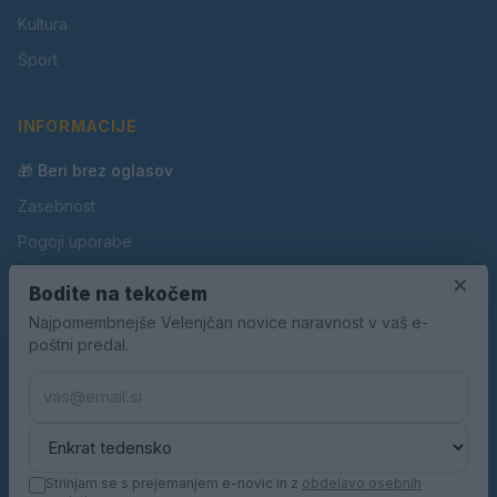
Kultura
Šport
INFORMACIJE
🎁 Beri brez oglasov
Zasebnost
Pogoji uporabe
Piškotki
×
Bodite na tekočem
Oglaševanje
Najpomembnejše Velenjčan novice naravnost v vaš e-
poštni predal.
Kontakt
Pravila nagradnih iger
Pravila volilne kampanje
Strinjam se s prejemanjem e-novic in z
obdelavo osebnih