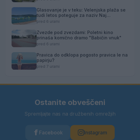
Glasovanje je v teku: Velenjska plaža se
tudi letos poteguje za naziv Naj
kopališče
pred 6 urami
Zvezde pod zvezdami: Poletni kino
prinaša komično dramo "Babičin vnuk"
pred 6 urami
Pravica do odklopa pogosto pravica le na
papirju?
pred 7 urami
Ostanite obveščeni
Spremljajte nas na družbenih omrežjih
Facebook
Instagram