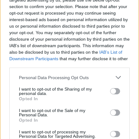
targeted advertising by us, please use the below opt-out
Najbolj brano
section to confirm your selection. Please note that after your
opt-out request is processed you may continue seeing
Pretep v gostinskem lokalu v Velenju: 46-letnik
1
moškega udaril s steklenico in ga zabodel
interest-based ads based on personal information utilized by
us or personal information disclosed to third parties prior to
(VIDEO) "Mislil sem, da je konec": Lastnik
2
your opt-out. You may separately opt-out of the further
velenjske picerije o padcu s padalom na
Hrvaškem
disclosure of your personal information by third parties on the
Dopustniška drama: Policija pričakala letalo s
3
IAB’s list of downstream participants. This information may
Korošico po pristanku
also be disclosed by us to third parties on the
IAB’s List of
Na Šaleški cesti v Velenju občanka poškodovala
4
Downstream Participants
that may further disclose it to other
tri vozila
third parties.
Prijava pogrešanja razkrila tragedijo: V hiši našli
5
mrtvega 76-letnika
Personal Data Processing Opt Outs
I want to opt-out of the Sharing of my
personal data.
Opted In
Osmrtnice
I want to opt-out of the Sale of my
Danica Sladič
Personal Data.
Opted In
Cvetko Jeseničnik
Branko Golob
I want to opt-out of processing my
Personal Data for Targeted Advertising.