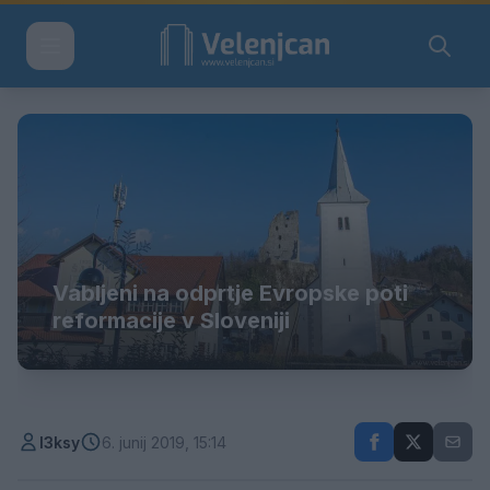
Vabljeni na odprtje Evropske poti
reformacije v Sloveniji
l3ksy
6. junij 2019, 15:14