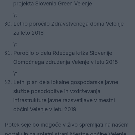
projekta Slovenia Green Velenje
\t
Letno poročilo Zdravstvenega doma Velenje
za leto 2018
\t
Poročilo o delu Rdečega križa Slovenije
Območnega združenja Velenje v letu 2018
\t
Letni plan dela lokalne gospodarske javne
službe posodobitve in vzdrževanja
infrastrukture javne razsvetljave v mestni
občini Velenje v letu 2019
Potek seje bo mogoče v živo spremljati na našem
portalu in na spletni strani Mestne občine Velenje.