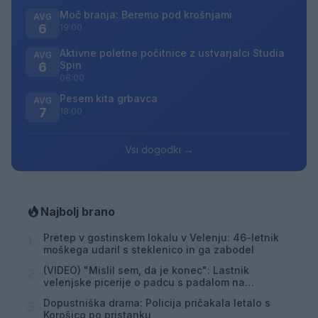
Moč branja: Beremo pod krošnjami
AVG
6
19:00
Aktivne poletne počitnice z ustvarjalci Studia
AVG
Spin
6
08:00
Pesem kita grbavca
AVG
7
18:00
Vsi dogodki →
Najbolj brano
Pretep v gostinskem lokalu v Velenju: 46-letnik
1
moškega udaril s steklenico in ga zabodel
(VIDEO) "Mislil sem, da je konec": Lastnik
2
velenjske picerije o padcu s padalom na
Hrvaškem
Dopustniška drama: Policija pričakala letalo s
3
Korošico po pristanku