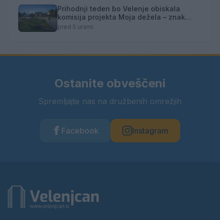
Prihodnji teden bo Velenje obiskala
komisija projekta Moja dežela – znak
gostoljubnosti
pred 5 urami
Ostanite obveščeni
Spremljajte nas na družbenih omrežjih
Facebook
Instagram