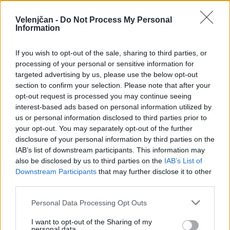
Šoštanj in Občini Šmartno ob Paki za leto
Velenjčan -
Do Not Process My Personal
2019
Information
\t
If you wish to opt-out of the sale, sharing to third parties, or
Poročilo o delu Policijske postaje Velenje za
processing of your personal or sensitive information for
leto 2018
targeted advertising by us, please use the below opt-out
section to confirm your selection. Please note that after your
\t
opt-out request is processed you may continue seeing
Poročilo o delu Medobčinske inšpekcije,
interest-based ads based on personal information utilized by
us or personal information disclosed to third parties prior to
redarstva in varstva okolja za leto 2018
your opt-out. You may separately opt-out of the further
disclosure of your personal information by third parties on the
\t
IAB’s list of downstream participants. This information may
Predlog Sklepa o sprejemu ocene izvajanja
also be disclosed by us to third parties on the
IAB’s List of
občinskega programa varnosti Mestne občine
Downstream Participants
that may further disclose it to other
third parties.
Velenje
Personal Data Processing Opt Outs
\t
Poročilo o delu Sveta za preventivo in vzgojo
I want to opt-out of the Sharing of my
personal data.