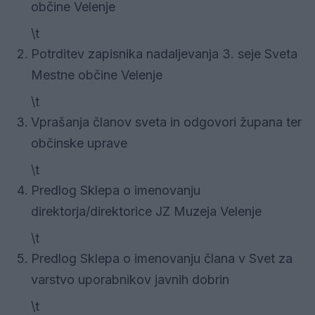
občine Velenje
\t
Potrditev zapisnika nadaljevanja 3. seje Sveta
Mestne občine Velenje
\t
Vprašanja članov sveta in odgovori župana ter
občinske uprave
\t
Predlog Sklepa o imenovanju
direktorja/direktorice JZ Muzeja Velenje
\t
Predlog Sklepa o imenovanju člana v Svet za
varstvo uporabnikov javnih dobrin
\t