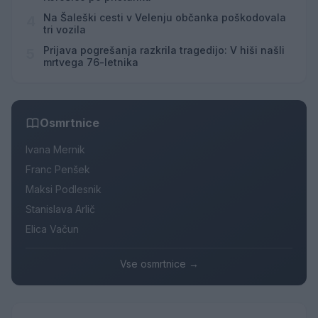
Na Šaleški cesti v Velenju občanka poškodovala
4
tri vozila
Prijava pogrešanja razkrila tragedijo: V hiši našli
5
mrtvega 76-letnika
Osmrtnice
Ivana Mernik
Franc Penšek
Maksi Podlesnik
Stanislava Arlič
Elica Vačun
Vse osmrtnice →