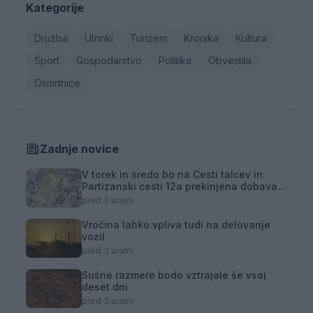
Kategorije
Družba
Utrinki
Turizem
Kronika
Kultura
Šport
Gospodarstvo
Politika
Obvestila
Osmrtnice
Zadnje novice
V torek in sredo bo na Cesti talcev in
Partizanski cesti 12a prekinjena dobava
toplotne energije
pred 3 urami
Vročina lahko vpliva tudi na delovanje
vozil
pred 3 urami
Sušne razmere bodo vztrajale še vsaj
deset dni
pred 3 urami