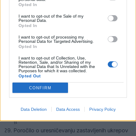
v cestnem prometu MOV za leto 2018
Opted In
\t
I want to opt-out of the Sale of my
Personal Data.
Poročilo o izvajanju projekta "Brezplačno
Opted In
pravno svetovanje za občane Mestne občine
I want to opt-out of processing my
Personal Data for Targeted Advertising.
Velenje v letu 2018"
Opted In
\t
I want to opt-out of Collection, Use,
Poročilo o delu Medobčinske lokalne akcijske
Retention, Sale, and/or Sharing of my
Personal Data that Is Unrelated with the
Purposes for which it was collected.
skupine za preprečevanje zasvojenosti z
Opted Out
drogami Velenje za leto 2018
CONFIRM
\t
Poročilo o delu Medobčinske zveze prijateljev
Data Deletion
Data Access
Privacy Policy
mladine Velenje za leto 2018
\t
Poročilo o uresničevanju zastavljenih ukrepov