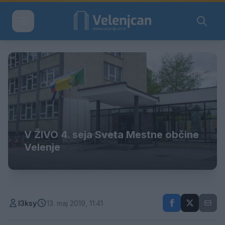
V ŽIVO 4. seja Sveta Mestne občine
Velenje
l3ksy
13. maj 2019, 11:41