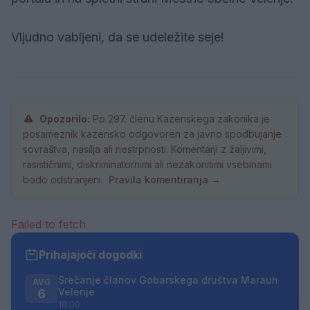
Vljudno vabljeni, da se udeležite seje!
Opozorilo:
Po 297. členu Kazenskega zakonika je
posameznik kazensko odgovoren za javno spodbujanje
sovraštva, nasilja ali nestrpnosti. Komentarji z žaljivimi,
rasističnimi, diskriminatornimi ali nezakonitimi vsebinami
bodo odstranjeni.
Pravila komentiranja →
Failed to fetch
Prihajajoči dogodki
Srečanje članov Gobarskega društva Marauh
AVG
Velenje
6
18:00