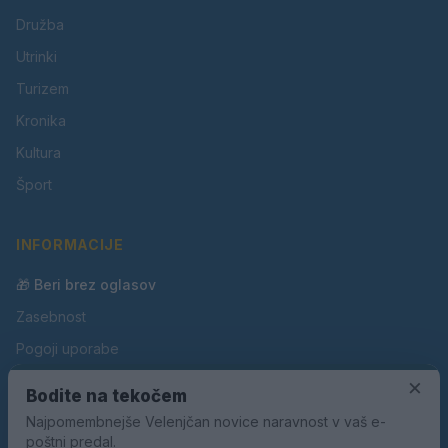
Družba
Utrinki
Turizem
Kronika
Kultura
Šport
INFORMACIJE
🎁 Beri brez oglasov
Zasebnost
Pogoji uporabe
Piškotki
×
Bodite na tekočem
Oglaševanje
Najpomembnejše Velenjčan novice naravnost v vaš e-
poštni predal.
Kontakt