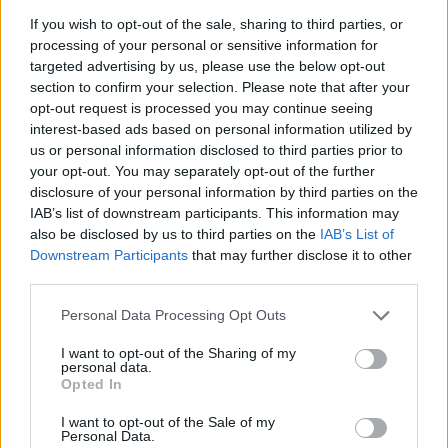
If you wish to opt-out of the sale, sharing to third parties, or
Opozorilo:
Po 297. členu Kazenskega zakonika je
processing of your personal or sensitive information for
posameznik kazensko odgovoren za javno spodbujanje
targeted advertising by us, please use the below opt-out
sovraštva, nasilja ali nestrpnosti. Komentarji z žaljivimi,
section to confirm your selection. Please note that after your
rasističnimi, diskriminatornimi ali nezakonitimi vsebinami
opt-out request is processed you may continue seeing
bodo odstranjeni.
Pravila komentiranja →
interest-based ads based on personal information utilized by
us or personal information disclosed to third parties prior to
your opt-out. You may separately opt-out of the further
Failed to fetch
disclosure of your personal information by third parties on the
IAB’s list of downstream participants. This information may
Prihajajoči dogodki
also be disclosed by us to third parties on the
IAB’s List of
Downstream Participants
that may further disclose it to other
Odiseja
AVG
third parties.
9
19:00
Personal Data Processing Opt Outs
Obišči Vilo Čira-Čara
AVG
9
10:00
I want to opt-out of the Sharing of my
personal data.
Tačke na patrulji: Dino-film
AVG
Opted In
9
16:00
I want to opt-out of the Sale of my
Minute za šah z Nejcem
AVG
Personal Data.
10
09:00