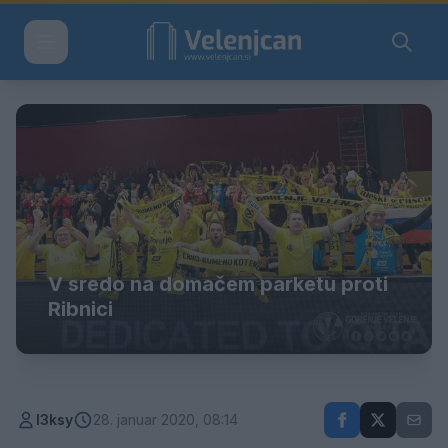
V sredo na domačem parketu proti
Ribnici
l3ksy
28. januar 2020, 08:14