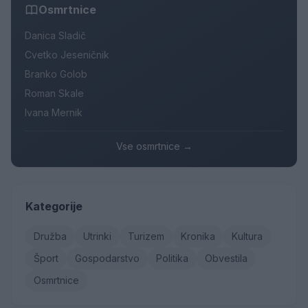
Osmrtnice
Danica Sladič
Cvetko Jeseničnik
Branko Golob
Roman Skale
Ivana Mernik
Vse osmrtnice →
Kategorije
Družba
Utrinki
Turizem
Kronika
Kultura
Šport
Gospodarstvo
Politika
Obvestila
Osmrtnice