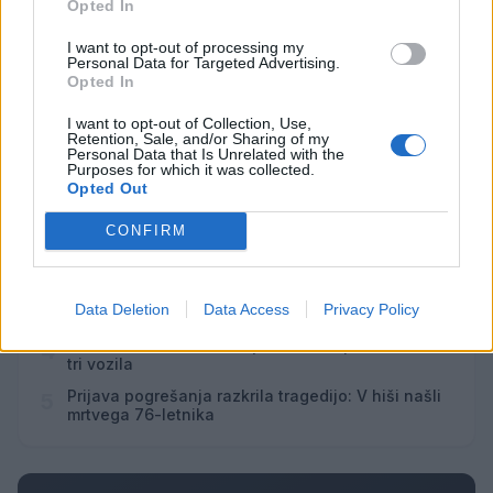
Opted In
I want to opt-out of processing my
Vsi dogodki →
Personal Data for Targeted Advertising.
Opted In
I want to opt-out of Collection, Use,
Retention, Sale, and/or Sharing of my
Najbolj brano
Personal Data that Is Unrelated with the
Purposes for which it was collected.
Opted Out
Pretep v gostinskem lokalu v Velenju: 46-letnik
1
moškega udaril s steklenico in ga zabodel
CONFIRM
(VIDEO) "Mislil sem, da je konec": Lastnik
2
velenjske picerije o padcu s padalom na
Hrvaškem
Dopustniška drama: Policija pričakala letalo s
3
Data Deletion
Data Access
Privacy Policy
Korošico po pristanku
Na Šaleški cesti v Velenju občanka poškodovala
4
tri vozila
Prijava pogrešanja razkrila tragedijo: V hiši našli
5
mrtvega 76-letnika