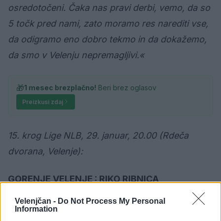
osredotočeni. Čaka nas pravi derbi, vemo, da so
5 točk pred nami, zato moramo res narediti vse,
da odigramo eno dobro tekmo in da dokažemo,
da smo v Velenju nepremagljivi.«
🎁
1 mesec brezplačno!
Beri brez oglasov
Preizkusi zdaj
15. krog Lige NLB, 29. januar, 20.00 (Rdeča
dvorana, Velenje):
GORENJE VELENJE : RIKO RIBNICA
Velenjčan -
Do Not Process My Personal
Information