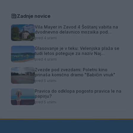
Zadnje novice
Vila Mayer in Zavod 4 Šoštanj vabita na
dvodnevno delavnico mozaika pod
mentorstvom Mojce Marije Černivšek
pred 4 urami
Glasovanje je v teku: Velenjska plaža se
tudi letos poteguje za naziv Naj
kopališče
pred 4 urami
Zvezde pod zvezdami: Poletni kino
prinaša komično dramo "Babičin vnuk"
pred 5 urami
Pravica do odklopa pogosto pravica le na
papirju?
pred 5 urami