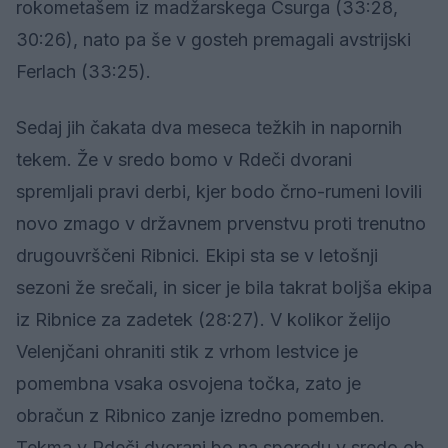
rokometašem iz madžarskega Csurga (33:28,
30:26), nato pa še v gosteh premagali avstrijski
Ferlach (33:25).
Sedaj jih čakata dva meseca težkih in napornih
tekem. Že v sredo bomo v Rdeči dvorani
spremljali pravi derbi, kjer bodo črno-rumeni lovili
novo zmago v državnem prvenstvu proti trenutno
drugouvrščeni Ribnici. Ekipi sta se v letošnji
sezoni že srečali, in sicer je bila takrat boljša ekipa
iz Ribnice za zadetek (28:27). V kolikor želijo
Velenjčani ohraniti stik z vrhom lestvice je
pomembna vsaka osvojena točka, zato je
obračun z Ribnico zanje izredno pomemben.
Tekma v Rdeči dvorani bo na sporedu v sredo ob