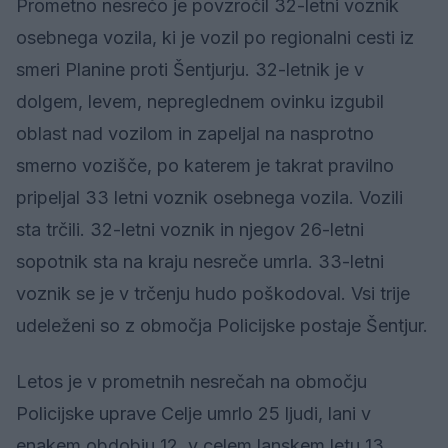
Prometno nesrečo je povzročil 32-letni voznik
osebnega vozila, ki je vozil po regionalni cesti iz
smeri Planine proti Šentjurju. 32-letnik je v
dolgem, levem, nepreglednem ovinku izgubil
oblast nad vozilom in zapeljal na nasprotno
smerno vozišče, po katerem je takrat pravilno
pripeljal 33 letni voznik osebnega vozila. Vozili
sta trčili. 32-letni voznik in njegov 26-letni
sopotnik sta na kraju nesreče umrla. 33-letni
voznik se je v trčenju hudo poškodoval. Vsi trije
udeleženi so z območja Policijske postaje Šentjur.
Letos je v prometnih nesrečah na območju
Policijske uprave Celje umrlo 25 ljudi, lani v
enakem obdobju 12, v celem lanskem letu 13.