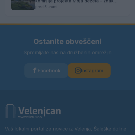
komisija projekta Moja dežela – znak
gostoljubnosti
pred 5 urami
Ostanite obveščeni
Spremljajte nas na družbenih omrežjih
Facebook
Instagram
Vaš lokalni portal za novice iz Velenja, Šaleške doline