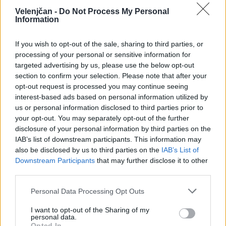
6
19:00
Velenjčan -
Do Not Process My Personal
Information
Aktivne poletne počitnice z ustvarjalci Studia
AVG
Spin
6
08:00
If you wish to opt-out of the sale, sharing to third parties, or
Pesem kita grbavca
processing of your personal or sensitive information for
AVG
7
18:00
targeted advertising by us, please use the below opt-out
section to confirm your selection. Please note that after your
opt-out request is processed you may continue seeing
Vsi dogodki →
interest-based ads based on personal information utilized by
us or personal information disclosed to third parties prior to
your opt-out. You may separately opt-out of the further
disclosure of your personal information by third parties on the
Najbolj brano
IAB’s list of downstream participants. This information may
also be disclosed by us to third parties on the
IAB’s List of
Pretep v gostinskem lokalu v Velenju: 46-letnik
1
Downstream Participants
that may further disclose it to other
moškega udaril s steklenico in ga zabodel
third parties.
(VIDEO) "Mislil sem, da je konec": Lastnik
2
velenjske picerije o padcu s padalom na
Personal Data Processing Opt Outs
Hrvaškem
Dopustniška drama: Policija pričakala letalo s
3
Korošico po pristanku
I want to opt-out of the Sharing of my
personal data.
Na Šaleški cesti v Velenju občanka poškodovala
4
Opted In