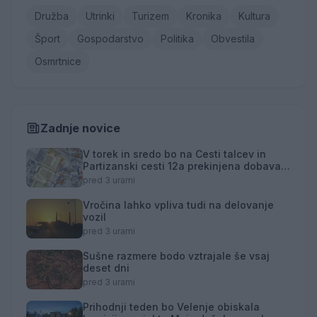
Družba
Utrinki
Turizem
Kronika
Kultura
Šport
Gospodarstvo
Politika
Obvestila
Osmrtnice
Zadnje novice
V torek in sredo bo na Cesti talcev in
Partizanski cesti 12a prekinjena dobava
toplotne energije
pred 3 urami
Vročina lahko vpliva tudi na delovanje
vozil
pred 3 urami
Sušne razmere bodo vztrajale še vsaj
deset dni
pred 3 urami
Prihodnji teden bo Velenje obiskala