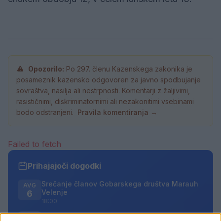
Opozorilo:
Po 297. členu Kazenskega zakonika je
posameznik kazensko odgovoren za javno spodbujanje
sovraštva, nasilja ali nestrpnosti. Komentarji z žaljivimi,
rasističnimi, diskriminatornimi ali nezakonitimi vsebinami
bodo odstranjeni.
Pravila komentiranja →
Failed to fetch
Prihajajoči dogodki
Srečanje članov Gobarskega društva Marauh
AVG
Velenje
6
18:00
Moč branja: Beremo pod krošnjami
AVG