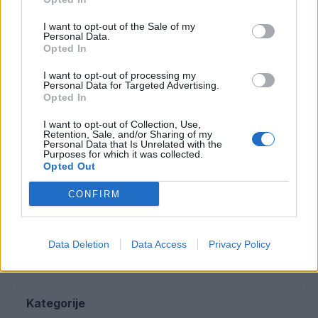
tri vozila
I want to opt-out of the Sale of my
Prijava pogrešanja razkrila tragedijo: V hiši našli
5
Personal Data.
mrtvega 76-letnika
Opted In
I want to opt-out of processing my
Personal Data for Targeted Advertising.
Opted In
Osmrtnice
I want to opt-out of Collection, Use,
Ivana Mernik
Retention, Sale, and/or Sharing of my
Personal Data that Is Unrelated with the
Franc Penšek
Purposes for which it was collected.
Maksi Podlesnik
Opted Out
Stanislava Arlič
CONFIRM
Elica Vačun
Vse osmrtnice →
Data Deletion
Data Access
Privacy Policy
Kategorije