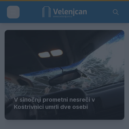
V sinočnji prometni nesreči v
Kostrivnici umrli dve osebi