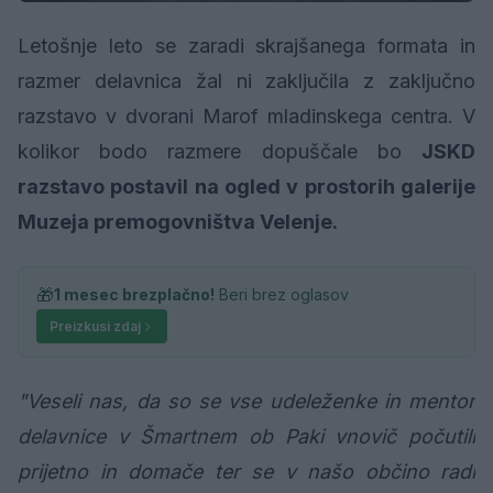
Letošnje leto se zaradi skrajšanega formata in
razmer delavnica žal ni zaključila z zaključno
razstavo v dvorani Marof mladinskega centra. V
kolikor bodo razmere dopuščale bo
JSKD
razstavo postavil na ogled v prostorih galerije
Muzeja premogovništva Velenje.
🎁
1 mesec brezplačno!
Beri brez oglasov
Preizkusi zdaj
"Veseli nas, da so se vse udeleženke in mentor
delavnice v Šmartnem ob Paki vnovič počutili
prijetno in domače ter se v našo občino radi