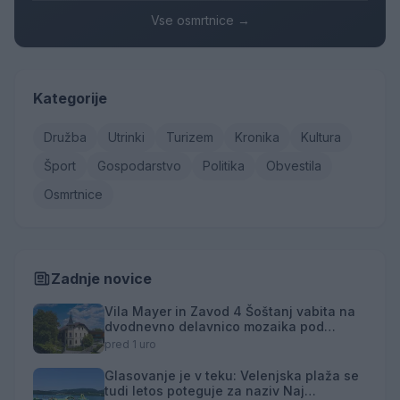
Vse osmrtnice →
Kategorije
Družba
Utrinki
Turizem
Kronika
Kultura
Šport
Gospodarstvo
Politika
Obvestila
Osmrtnice
Zadnje novice
Vila Mayer in Zavod 4 Šoštanj vabita na
dvodnevno delavnico mozaika pod
mentorstvom Mojce Marije Černivšek
pred 1 uro
Glasovanje je v teku: Velenjska plaža se
tudi letos poteguje za naziv Naj