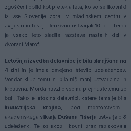
zgoščeni obliki kot pretekla leta, ko so se likovniki
iz vse Slovenije zbrali v mladinskem centru v
avgustu in tukaj intenzivno ustvarjali 10 dni. Temu
je vsako leto sledila razstava nastalih del v
dvorani Marof.
Letošnja izvedba delavnice je bila skrajšana na
4 dni
in je imela omejeno število udeležencev.
Vendar kljub temu ni bila nič manj ustvarjalna in
kreativna. Morda navzlic vsemu prej naštetemu še
bolj! Tako je letos na delavnici, katere tema je bila
industrijska krajina
, pod mentorstvom
akademskega slikarja
Dušana Fišerja
ustvarjalo 8
udeleženk. Te so skozi likovni izraz raziskovale