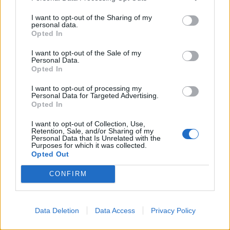
I want to opt-out of the Sharing of my
Prihajajoči dogodki
personal data.
Opted In
Odiseja
AVG
9
19:00
I want to opt-out of the Sale of my
Personal Data.
Obišči Vilo Čira-Čara
AVG
Opted In
9
10:00
I want to opt-out of processing my
Tačke na patrulji: Dino-film
Personal Data for Targeted Advertising.
AVG
9
16:00
Opted In
Minute za šah z Nejcem
I want to opt-out of Collection, Use,
AVG
Retention, Sale, and/or Sharing of my
10
09:00
Personal Data that Is Unrelated with the
Purposes for which it was collected.
Opted Out
Vsi dogodki →
CONFIRM
Najbolj brano
Data Deletion
Data Access
Privacy Policy
Pretep v gostinskem lokalu v Velenju: 46-letnik
1