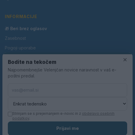
INFORMACIJE
🎁 Beri brez oglasov
Zasebnost
Pogoji uporabe
Piškotki
×
Bodite na tekočem
Oglaševanje
Najpomembnejše Velenjčan novice naravnost v vaš e-
poštni predal.
Kontakt
Pravila nagradnih iger
Pravila volilne kampanje
Strinjam se s prejemanjem e-novic in z
obdelavo osebnih
podatkov
.
© 2026 Velenjčan. Vse pravice pridržane.
Prijavi me
KN MEDIA d.o.o.