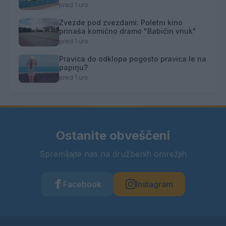
kopališče
pred 1 uro
Zvezde pod zvezdami: Poletni kino
prinaša komično dramo "Babičin vnuk"
pred 1 uro
Pravica do odklopa pogosto pravica le na
papirju?
pred 1 uro
Ostanite obveščeni
Spremljajte nas na družbenih omrežjih
Facebook
Instagram