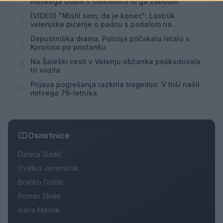
moškega udaril s steklenico in ga zabodel
(VIDEO) "Mislil sem, da je konec": Lastnik
2
velenjske picerije o padcu s padalom na
Hrvaškem
Dopustniška drama: Policija pričakala letalo s
3
Korošico po pristanku
Na Šaleški cesti v Velenju občanka poškodovala
4
tri vozila
Prijava pogrešanja razkrila tragedijo: V hiši našli
5
mrtvega 76-letnika
Osmrtnice
Danica Sladič
Cvetko Jeseničnik
Branko Golob
Roman Skale
Ivana Mernik