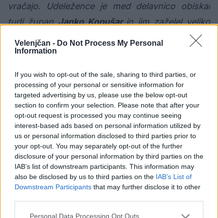
vračajo. Udeležence je med delavnico obiskal
tudi župan
Janko Kopušar
in jim zaželel veliko
ustvarjalnosti ter da se drugo leto spet srečajo v
Velenjčan -
Do Not Process My Personal
Information
Šmartnem ob Paki samo da v običajnem terminu
in obsegu,"
so ob tem zapisali na občini Šmartno
If you wish to opt-out of the sale, sharing to third parties, or
ob Paki.
processing of your personal or sensitive information for
targeted advertising by us, please use the below opt-out
section to confirm your selection. Please note that after your
opt-out request is processed you may continue seeing
interest-based ads based on personal information utilized by
us or personal information disclosed to third parties prior to
Opozorilo:
Po 297. členu Kazenskega zakonika je
your opt-out. You may separately opt-out of the further
posameznik kazensko odgovoren za javno spodbujanje
disclosure of your personal information by third parties on the
sovraštva, nasilja ali nestrpnosti. Komentarji z žaljivimi,
IAB’s list of downstream participants. This information may
rasističnimi, diskriminatornimi ali nezakonitimi vsebinami
also be disclosed by us to third parties on the
IAB’s List of
bodo odstranjeni.
Pravila komentiranja →
Downstream Participants
that may further disclose it to other
third parties.
Failed to fetch
Personal Data Processing Opt Outs