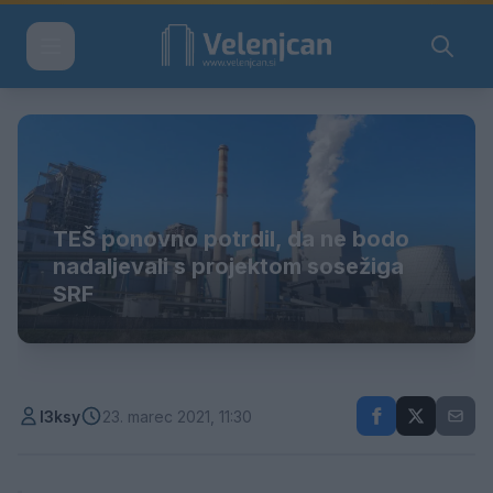
TEŠ ponovno potrdil, da ne bodo
nadaljevali s projektom sosežiga
SRF
l3ksy
23. marec 2021, 11:30