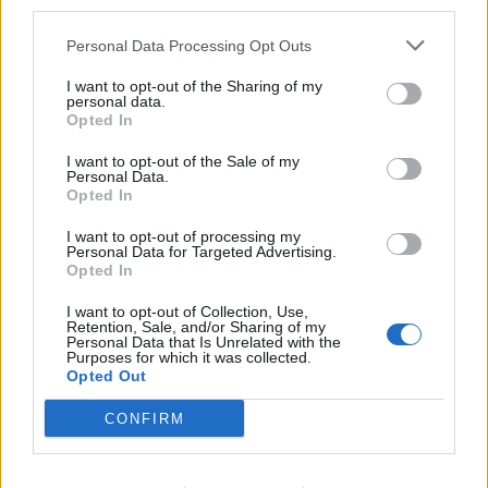
third parties.
Najbolj brano
Personal Data Processing Opt Outs
Pretep v gostinskem lokalu v Velenju: 46-letnik
1
I want to opt-out of the Sharing of my
personal data.
moškega udaril s steklenico in ga zabodel
Opted In
(VIDEO) "Mislil sem, da je konec": Lastnik
2
velenjske picerije o padcu s padalom na
I want to opt-out of the Sale of my
Hrvaškem
Personal Data.
Dopustniška drama: Policija pričakala letalo s
3
Opted In
Korošico po pristanku
Na Šaleški cesti v Velenju občanka poškodovala
4
I want to opt-out of processing my
Personal Data for Targeted Advertising.
tri vozila
Opted In
Prijava pogrešanja razkrila tragedijo: V hiši našli
5
mrtvega 76-letnika
I want to opt-out of Collection, Use,
Retention, Sale, and/or Sharing of my
Personal Data that Is Unrelated with the
Purposes for which it was collected.
Opted Out
Osmrtnice
CONFIRM
Ivana Mernik
Franc Penšek