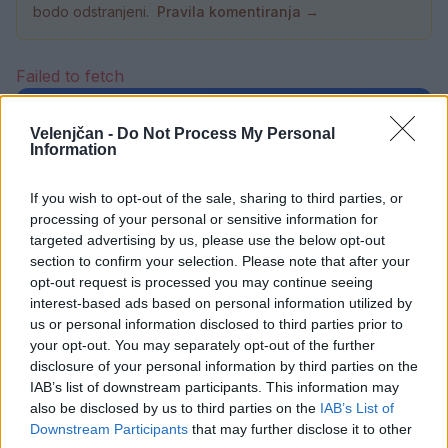
bodo odstranjeni.
Pravila komentiranja →
Failed to fetch
Prihajajoči dogodki
Velenjčan -
Do Not Process My Personal
Information
Pesem kita grbavca
AVG
7
18:00
If you wish to opt-out of the sale, sharing to third parties, or
Smrt Robina Hooda
AVG
processing of your personal or sensitive information for
7
20:30
targeted advertising by us, please use the below opt-out
section to confirm your selection. Please note that after your
Aktivne poletne počitnice z ustvarjalci Studia
AVG
Spin
opt-out request is processed you may continue seeing
7
08:00
interest-based ads based on personal information utilized by
us or personal information disclosed to third parties prior to
Večer pesmi Đorđa Balaševića
AVG
your opt-out. You may separately opt-out of the further
7
20:00
disclosure of your personal information by third parties on the
IAB’s list of downstream participants. This information may
Vsi dogodki →
also be disclosed by us to third parties on the
IAB’s List of
Downstream Participants
that may further disclose it to other