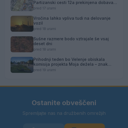
Partizanski cesti 12a prekinjena dobava
toplotne energije
pred 17 urami
Vročina lahko vpliva tudi na delovanje
vozil
pred 18 urami
Sušne razmere bodo vztrajale še vsaj
deset dni
pred 18 urami
Prihodnji teden bo Velenje obiskala
komisija projekta Moja dežela – znak
gostoljubnosti
pred 19 urami
Ostanite obveščeni
Spremljajte nas na družbenih omrežjih