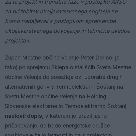
za ta projekt in trenutne faze v postopku ARSO
za pridobitev okoljevarstvenega soglasja ne
bomo nadaljevali s postopkom spremembe
okoljevarstvenega dovoljenja in tehnične uvedbe
projekta«.
Župan Mestne občine Velenje Peter Dermol je
takoj po sprejemu Sklepa o stališčih Sveta Mestne
občine Velenje do sosežiga oz. uporabe drugih
alternativnih goriv v Termoelektrarni Šoštanj na
Svetu Mestne občine Velenje na Holding
Slovenske elektrarne in Termoelektrarno Šoštanj
naslovil dopis,
v katerem je izrazil jasno
pričakovanje, da bodo energetske družbe
spoštovale željo javnosti in da s projektom