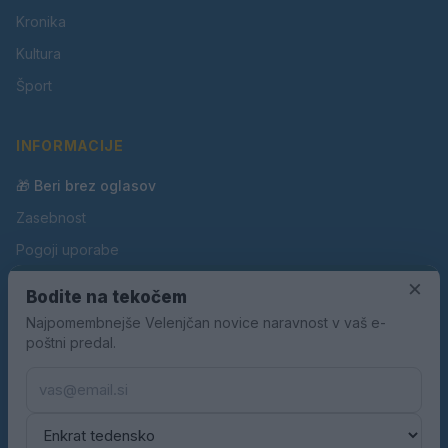
Kronika
Kultura
Šport
INFORMACIJE
🎁 Beri brez oglasov
Zasebnost
Pogoji uporabe
Piškotki
×
Bodite na tekočem
Oglaševanje
Najpomembnejše Velenjčan novice naravnost v vaš e-
poštni predal.
Kontakt
Pravila nagradnih iger
Pravila volilne kampanje