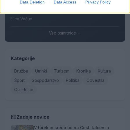
Data Deletion
Data Access
Privacy Policy
Maksi Podlesnik
Stanislava Arlič
Elica Vačun
Vse osmrtnice →
Kategorije
Družba
Utrinki
Turizem
Kronika
Kultura
Šport
Gospodarstvo
Politika
Obvestila
Osmrtnice
Zadnje novice
V torek in sredo bo na Cesti talcev in