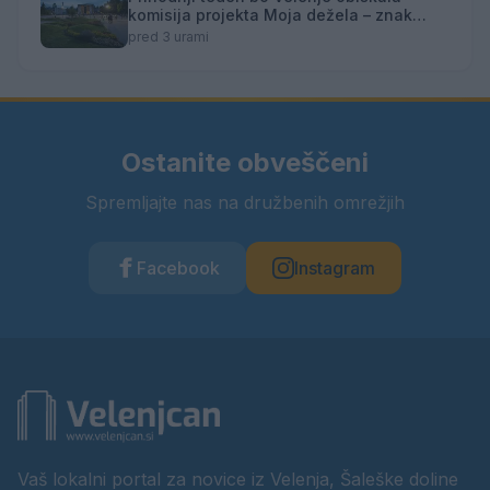
komisija projekta Moja dežela – znak
gostoljubnosti
pred 3 urami
Ostanite obveščeni
Spremljajte nas na družbenih omrežjih
Facebook
Instagram
Vaš lokalni portal za novice iz Velenja, Šaleške doline