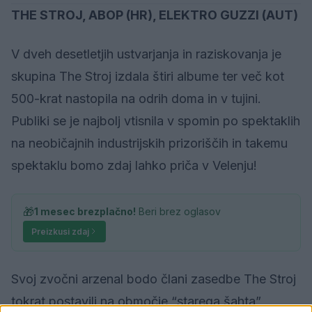
THE STROJ, ABOP (HR), ELEKTRO GUZZI (AUT)
V dveh desetletjih ustvarjanja in raziskovanja je
skupina The Stroj izdala štiri albume ter več kot
500-krat nastopila na odrih doma in v tujini.
Publiki se je najbolj vtisnila v spomin po spektaklih
na neobičajnih industrijskih prizoriščih in takemu
spektaklu bomo zdaj lahko priča v Velenju!
🎁
1 mesec brezplačno!
Beri brez oglasov
Preizkusi zdaj
Svoj zvočni arzenal bodo člani zasedbe The Stroj
tokrat postavili na območje “starega šahta”