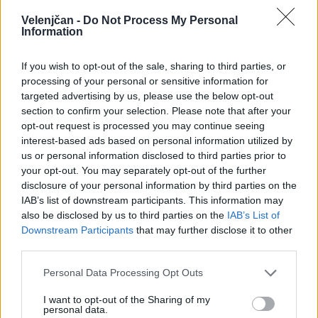
(Muzej premogovništva Slovenije) ter 2.
Velenjčan -
Do Not Process My Personal
Information
septembra odigrali koncert.
If you wish to opt-out of the sale, sharing to third parties, or
Obiskovalci si bodo pred nastopom lahko ogledali
processing of your personal or sensitive information for
retrospektivno razstavo »Sila zvoka – Ritem časa
targeted advertising by us, please use the below opt-out
section to confirm your selection. Please note that after your
/ The Stroj 1997–2017«, nato pa se bodo skupaj s
opt-out request is processed you may continue seeing
interest-based ads based on personal information utilized by
sedanjimi in nekdanjimi člani zasedbe podali na
us or personal information disclosed to third parties prior to
popotovanje skozi glasbeno zgodovino skupine
your opt-out. You may separately opt-out of the further
disclosure of your personal information by third parties on the
The Stroj.
IAB’s list of downstream participants. This information may
also be disclosed by us to third parties on the
IAB’s List of
Tokrat pa površja ne bodo dosegali zgolj odmevi
Downstream Participants
that may further disclose it to other
third parties.
jamskih strojev – dunajski trio Elektro Guzzi in
Zagrebčani ABOP bodo s pestro mešanico žive
Personal Data Processing Opt Outs
elektronske glasbe v parku pred muzejem dodali
I want to opt-out of the Sharing of my
personal data.