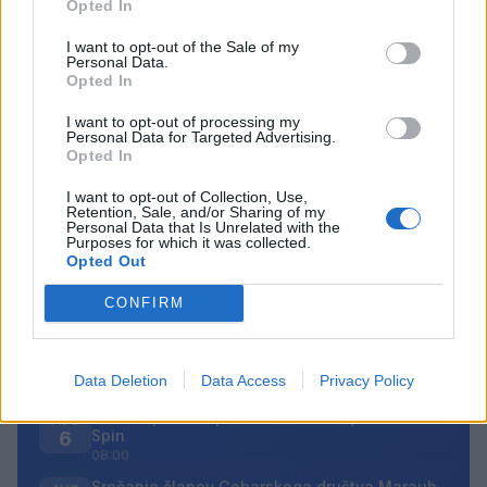
še zadnji pečat prvi Kunigundi v tretjem desetletju
Opted In
njenega obstoja.
I want to opt-out of the Sale of my
Personal Data.
Opted In
I want to opt-out of processing my
Personal Data for Targeted Advertising.
Opted In
Opozorilo:
Po 297. členu Kazenskega zakonika je
posameznik kazensko odgovoren za javno spodbujanje
I want to opt-out of Collection, Use,
sovraštva, nasilja ali nestrpnosti. Komentarji z žaljivimi,
Retention, Sale, and/or Sharing of my
Personal Data that Is Unrelated with the
rasističnimi, diskriminatornimi ali nezakonitimi vsebinami
Purposes for which it was collected.
bodo odstranjeni.
Pravila komentiranja →
Opted Out
CONFIRM
Failed to fetch
Prihajajoči dogodki
Data Deletion
Data Access
Privacy Policy
Aktivne poletne počitnice z ustvarjalci Studia
AVG
Spin
6
08:00
Srečanje članov Gobarskega društva Marauh