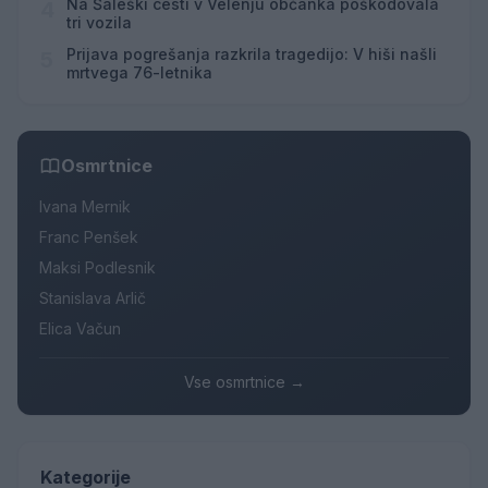
Na Šaleški cesti v Velenju občanka poškodovala
4
tri vozila
Prijava pogrešanja razkrila tragedijo: V hiši našli
5
mrtvega 76-letnika
Osmrtnice
Ivana Mernik
Franc Penšek
Maksi Podlesnik
Stanislava Arlič
Elica Vačun
Vse osmrtnice →
Kategorije