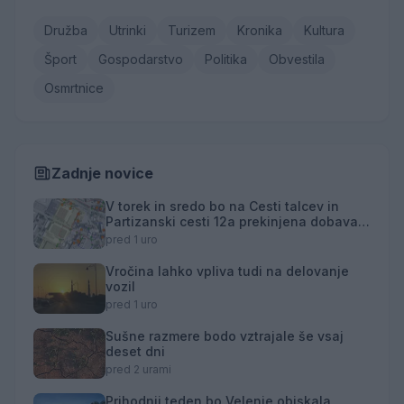
Družba
Utrinki
Turizem
Kronika
Kultura
Šport
Gospodarstvo
Politika
Obvestila
Osmrtnice
Zadnje novice
V torek in sredo bo na Cesti talcev in
Partizanski cesti 12a prekinjena dobava
toplotne energije
pred 1 uro
Vročina lahko vpliva tudi na delovanje
vozil
pred 1 uro
Sušne razmere bodo vztrajale še vsaj
deset dni
pred 2 urami
Prihodnji teden bo Velenje obiskala