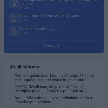
AVG
Velenje
6
18:00
Moč branja: Beremo pod krošnjami
AVG
6
19:00
Pesem kita grbavca
AVG
7
18:00
Vsi dogodki →
Najbolj brano
Pretep v gostinskem lokalu v Velenju: 46-letnik
1
moškega udaril s steklenico in ga zabodel
(VIDEO) "Mislil sem, da je konec": Lastnik
2
velenjske picerije o padcu s padalom na
Hrvaškem
Dopustniška drama: Policija pričakala letalo s
3
Korošico po pristanku