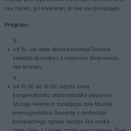
vse začelo, pri koreninah, ki nas vse povezujejo.
Program:
\t
od 15. ure dalje: likovna kolonija Društva
šaleških likovnikov z naslovom Moje mesto,
rad te imam,
\t
od 15.00 do 16.30: odprta vrata
konservatorsko restavratorske delavnice
Muzeja Velenje in zunanjega dela Muzeja
premogovništva Slovenije z možnostjo
brezplačnega ogleda razstav Sila zvoka -
ritem časa, Z Ligijem raziskujemo Velenje, Živel