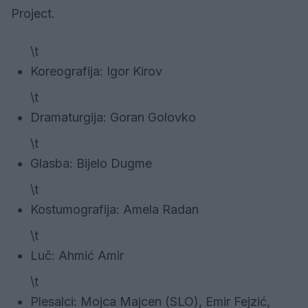
Project.
\t
Koreografija: Igor Kirov
\t
Dramaturgija: Goran Golovko
\t
Glasba: Bijelo Dugme
\t
Kostumografija: Amela Radan
\t
Luč: Ahmić Amir
\t
Plesalci: Mojca Majcen (SLO), Emir Fejzić,