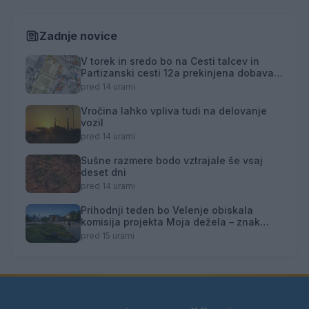
Zadnje novice
V torek in sredo bo na Cesti talcev in
Partizanski cesti 12a prekinjena dobava
toplotne energije
pred 14 urami
Vročina lahko vpliva tudi na delovanje
vozil
pred 14 urami
Sušne razmere bodo vztrajale še vsaj
deset dni
pred 14 urami
Prihodnji teden bo Velenje obiskala
komisija projekta Moja dežela – znak
gostoljubnosti
pred 15 urami