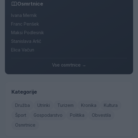
Osmrtnice
Ivana Mernik
Franc Penšek
Maksi Podlesnik
Stanislava Arlič
Elica Vačun
Vse osmrtnice →
Kategorije
Družba
Utrinki
Turizem
Kronika
Kultura
Šport
Gospodarstvo
Politika
Obvestila
Osmrtnice