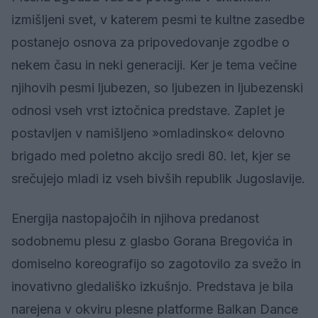
izmišljeni svet, v katerem pesmi te kultne zasedbe
postanejo osnova za pripovedovanje zgodbe o
nekem času in neki generaciji. Ker je tema večine
njihovih pesmi ljubezen, so ljubezen in ljubezenski
odnosi vseh vrst iztočnica predstave. Zaplet je
postavljen v namišljeno »omladinsko« delovno
brigado med poletno akcijo sredi 80. let, kjer se
srečujejo mladi iz vseh bivših republik Jugoslavije.
Energija nastopajočih in njihova predanost
sodobnemu plesu z glasbo Gorana Bregovića in
domiselno koreografijo so zagotovilo za svežo in
inovativno gledališko izkušnjo. Predstava je bila
narejena v okviru plesne platforme Balkan Dance