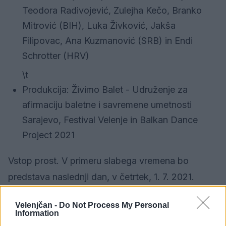
Teodora Radivojević, Zulejha Kečo, Branko
Mitrović (BIH), Luka Živković, Jakša
Filipovac, Ana Kuzmanović (SRB) in Endi
Schrotter (HRV)
\t
Produkcija: Živimo Balet - Udruženje za
afirmaciju baletne i savremene umetnosti
Sarajevo, Festival Velenje in Balkan Dance
Project 2021
Vstop prost. V primeru slabega vremena bo
predstava naslednji dan, v četrtek, 1. 7. 2021.
Velenjčan -
Do Not Process My Personal
Information