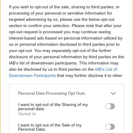
Opozorilo:
Po 297. členu Kazenskega zakonika je
If you wish to opt-out of the sale, sharing to third parties, or
posameznik kazensko odgovoren za javno spodbujanje
processing of your personal or sensitive information for
sovraštva, nasilja ali nestrpnosti. Komentarji z žaljivimi,
targeted advertising by us, please use the below opt-out
section to confirm your selection. Please note that after your
rasističnimi, diskriminatornimi ali nezakonitimi vsebinami
opt-out request is processed you may continue seeing
bodo odstranjeni.
Pravila komentiranja →
interest-based ads based on personal information utilized by
us or personal information disclosed to third parties prior to
your opt-out. You may separately opt-out of the further
Failed to fetch
disclosure of your personal information by third parties on the
IAB’s list of downstream participants. This information may
Prihajajoči dogodki
also be disclosed by us to third parties on the
IAB’s List of
Pesem kita grbavca
Downstream Participants
that may further disclose it to other
AVG
7
18:00
third parties.
Smrt Robina Hooda
AVG
Personal Data Processing Opt Outs
7
20:30
I want to opt-out of the Sharing of my
Aktivne poletne počitnice z ustvarjalci Studia
AVG
personal data.
Spin
7
Opted In
08:00
I want to opt-out of the Sale of my
Večer pesmi Đorđa Balaševića
AVG
Personal Data.
7
20:00