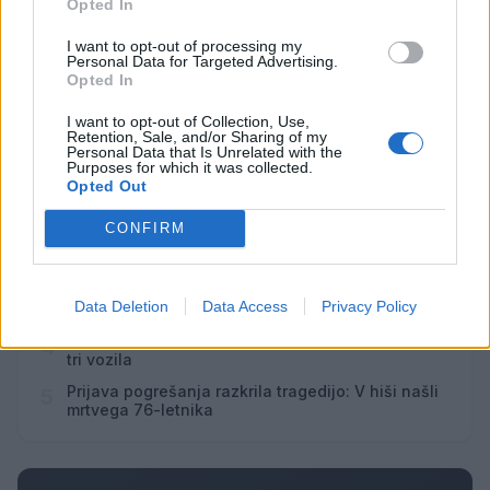
Opted In
I want to opt-out of processing my
Vsi dogodki →
Personal Data for Targeted Advertising.
Opted In
I want to opt-out of Collection, Use,
Retention, Sale, and/or Sharing of my
Najbolj brano
Personal Data that Is Unrelated with the
Purposes for which it was collected.
Opted Out
Pretep v gostinskem lokalu v Velenju: 46-letnik
1
moškega udaril s steklenico in ga zabodel
CONFIRM
(VIDEO) "Mislil sem, da je konec": Lastnik
2
velenjske picerije o padcu s padalom na
Hrvaškem
Dopustniška drama: Policija pričakala letalo s
3
Data Deletion
Data Access
Privacy Policy
Korošico po pristanku
Na Šaleški cesti v Velenju občanka poškodovala
4
tri vozila
Prijava pogrešanja razkrila tragedijo: V hiši našli
5
mrtvega 76-letnika