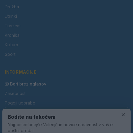
Družba
Utrinki
Turizem
Kronika
Kultura
Šport
INFORMACIJE
🎁 Beri brez oglasov
Zasebnost
Pogoji uporabe
×
Piškotki
Bodite na tekočem
Oglaševanje
Najpomembnejše Velenjčan novice naravnost v vaš e-
poštni predal.
Kontakt