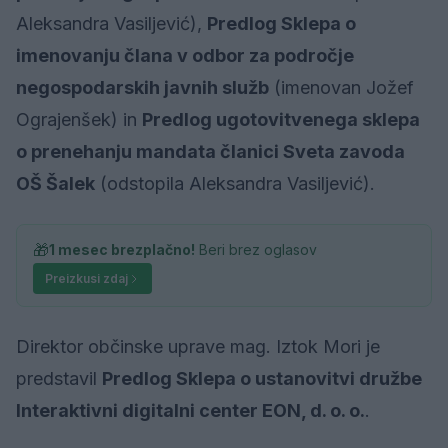
Aleksandra Vasiljević),
Predlog Sklepa o
imenovanju člana v odbor za področje
negospodarskih javnih služb
(imenovan Jožef
Ograjenšek) in
Predlog ugotovitvenega sklepa
o prenehanju mandata članici Sveta zavoda
OŠ Šalek
(odstopila Aleksandra Vasiljević).
🎁
1 mesec brezplačno!
Beri brez oglasov
Preizkusi zdaj
Direktor občinske uprave mag. Iztok Mori je
predstavil
Predlog Sklepa o ustanovitvi družbe
Interaktivni digitalni center EON, d. o. o.
.