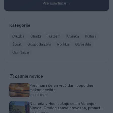
Vse osmrtnice →
Kategorije
Družba
Utrinki
Turizem
Kronika
Kultura
Šport
Gospodarstvo
Politika
Obvestila
Osmrtnice
Zadnje novice
Pred nami še en vroč dan, popoldne
možne nevihte
pred 8 urami
Nesreča v Hudi Luknji: cesta Velenje–
Slovenj Gradec znova prevozna, promet
izmenično enosmeren
pred 12 urami