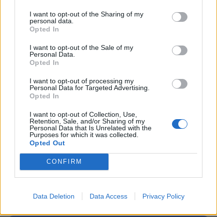
spremembah in dopolnitvah Odloka o
I want to opt-out of the Sharing of my
občinskih taksah v Mestni občini Velenje
, mag.
personal data.
Opted In
Branka Gradišnik, vodja Urada za urejanje
prostora, pa
Predlog Odloka o spremembah in
I want to opt-out of the Sale of my
Personal Data.
dopolnitvah Odloka o ureditvenem načrtu za
Opted In
centralne predele mesta Velenje
.
I want to opt-out of processing my
Personal Data for Targeted Advertising.
Opted In
I want to opt-out of Collection, Use,
Retention, Sale, and/or Sharing of my
Personal Data that Is Unrelated with the
Purposes for which it was collected.
Opozorilo:
Po 297. členu Kazenskega zakonika je
Opted Out
posameznik kazensko odgovoren za javno spodbujanje
sovraštva, nasilja ali nestrpnosti. Komentarji z žaljivimi,
CONFIRM
rasističnimi, diskriminatornimi ali nezakonitimi vsebinami
bodo odstranjeni.
Pravila komentiranja →
Data Deletion
Data Access
Privacy Policy
Failed to fetch