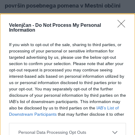
površin posebnega pomena v Mestni občini
Velenje
je predstavil vodja Urada za komunalne
dejavnosti Anton Brodnik.
Velenjčan -
Do Not Process My Personal
Information
Predlog Pravilnika o spremembah in
If you wish to opt-out of the sale, sharing to third parties, or
dopolnitvah Pravilnika o enkratni denarni
processing of your personal or sensitive information for
targeted advertising by us, please use the below opt-out
pomoči za novorojence v Mestni občini
section to confirm your selection. Please note that after your
opt-out request is processed you may continue seeing
Velenje,
s katerim v Mestni občini Velenje
interest-based ads based on personal information utilized by
zvišujejo denarno pomoč ob rojstvu na višino 300
us or personal information disclosed to third parties prior to
your opt-out. You may separately opt-out of the further
evrov, je predstavil vodja Urada za družbene
disclosure of your personal information by third parties on the
dejavnosti Drago Martinšek.
IAB’s list of downstream participants. This information may
also be disclosed by us to third parties on the
IAB’s List of
Downstream Participants
that may further disclose it to other
Vodja Urada za premoženje in investicije Alenka
third parties.
Rednjak je predstavila
Predlog Odloka o
Personal Data Processing Opt Outs