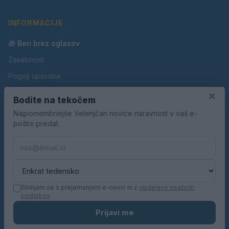
INFORMACIJE
🎁 Beri brez oglasov
Zasebnost
Pogoji uporabe
Piškotki
×
Bodite na tekočem
Oglaševanje
Najpomembnejše Velenjčan novice naravnost v vaš e-
poštni predal.
Kontakt
Pravila nagradnih iger
Pravila volilne kampanje
Strinjam se s prejemanjem e-novic in z
obdelavo osebnih
podatkov
.
© 2026 Velenjčan. Vse pravice pridržane.
Prijavi me
KN MEDIA d.o.o.