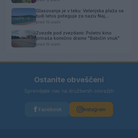
Glasovanje je v teku: Velenjska plaža se
tudi letos poteguje za naziv Naj
kopališče
pred 19 urami
Zvezde pod zvezdami: Poletni kino
prinaša komično dramo "Babičin vnuk"
pred 19 urami
Ostanite obveščeni
Spremljajte nas na družbenih omrežjih
Facebook
Instagram