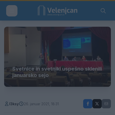
Svetnice in svetniki uspešno sklenili
januarsko sejo
l3ksy
26. januar 2021, 18:31