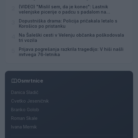
(VIDEO) "Mislil sem, da je konec": Lastnik
2
velenjske picerije o padcu s padalom na
Hrvaškem
Dopustniška drama: Policija pričakala letalo s
3
Korošico po pristanku
Na Šaleški cesti v Velenju občanka poškodovala
4
tri vozila
Prijava pogrešanja razkrila tragedijo: V hiši našli
5
mrtvega 76-letnika
Osmrtnice
Danica Sladič
Cvetko Jeseničnik
Branko Golob
Roman Skale
Ivana Mernik