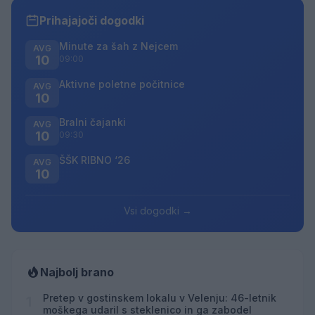
Prihajajoči dogodki
Minute za šah z Nejcem
AVG
10
09:00
Aktivne poletne počitnice
AVG
10
Bralni čajanki
AVG
10
09:30
ŠŠK RIBNO ‘26
AVG
10
Vsi dogodki →
Najbolj brano
Pretep v gostinskem lokalu v Velenju: 46-letnik
1
moškega udaril s steklenico in ga zabodel