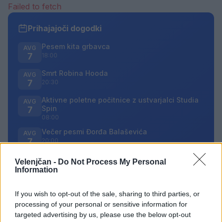
Failed to fetch
Prihajajoči dogodki
Pesem kita grbavca
AVG
7
18:00
Smrt Robina Hooda
AVG
7
20:30
Aktivne poletne počitnice z ustvarjalci Studia
AVG
Spin
7
08:00
Večer pesmi Đorđa Balaševića
AVG
7
20:00
Velenjčan -
Do Not Process My Personal
Vsi dogodki →
Information
If you wish to opt-out of the sale, sharing to third parties, or
processing of your personal or sensitive information for
Najbolj brano
targeted advertising by us, please use the below opt-out