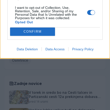
Elica Vačun
I want to opt-out of Collection, Use,
Retention, Sale, and/or Sharing of my
Vse osmrtnice →
Personal Data that Is Unrelated with the
Purposes for which it was collected.
Opted Out
CONFIRM
Kategorije
Družba
Utrinki
Turizem
Kronika
Kultura
Data Deletion
Data Access
Privacy Policy
Šport
Gospodarstvo
Politika
Obvestila
Osmrtnice
Zadnje novice
V torek in sredo bo na Cesti talcev in
Partizanski cesti 12a prekinjena dobava
toplotne energije
pred 14 urami