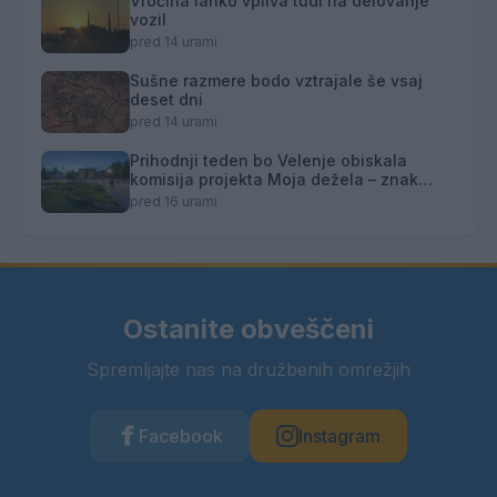
Vročina lahko vpliva tudi na delovanje
vozil
pred 14 urami
Sušne razmere bodo vztrajale še vsaj
deset dni
pred 14 urami
Prihodnji teden bo Velenje obiskala
komisija projekta Moja dežela – znak
gostoljubnosti
pred 16 urami
Ostanite obveščeni
Spremljajte nas na družbenih omrežjih
Facebook
Instagram