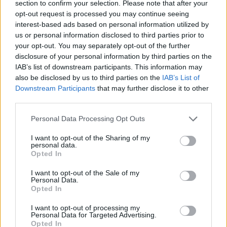
section to confirm your selection. Please note that after your
Pretep v gostinskem lokalu v Velenju: 46-letnik
1
opt-out request is processed you may continue seeing
moškega udaril s steklenico in ga zabodel
interest-based ads based on personal information utilized by
(VIDEO) "Mislil sem, da je konec": Lastnik
2
us or personal information disclosed to third parties prior to
velenjske picerije o padcu s padalom na
your opt-out. You may separately opt-out of the further
Hrvaškem
Dopustniška drama: Policija pričakala letalo s
3
disclosure of your personal information by third parties on the
Korošico po pristanku
IAB’s list of downstream participants. This information may
Na Šaleški cesti v Velenju občanka poškodovala
also be disclosed by us to third parties on the
IAB’s List of
4
tri vozila
Downstream Participants
that may further disclose it to other
third parties.
Prijava pogrešanja razkrila tragedijo: V hiši našli
5
mrtvega 76-letnika
Personal Data Processing Opt Outs
I want to opt-out of the Sharing of my
personal data.
Osmrtnice
Opted In
Ivana Mernik
I want to opt-out of the Sale of my
Personal Data.
Franc Penšek
Opted In
Maksi Podlesnik
I want to opt-out of processing my
Stanislava Arlič
Personal Data for Targeted Advertising.
Opted In