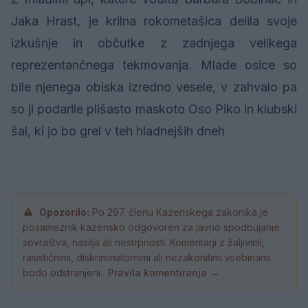
Jaka Hrast, je krilna rokometašica delila svoje
izkušnje in občutke z zadnjega velikega
reprezentančnega tekmovanja. Mlade osice so
bile njenega obiska izredno vesele, v zahvalo pa
so ji podarile plišasto maskoto Oso Piko in klubski
šal, ki jo bo grel v teh hladnejših dneh
Opozorilo:
Po 297. členu Kazenskega zakonika je
posameznik kazensko odgovoren za javno spodbujanje
sovraštva, nasilja ali nestrpnosti. Komentarji z žaljivimi,
rasističnimi, diskriminatornimi ali nezakonitimi vsebinami
bodo odstranjeni.
Pravila komentiranja →