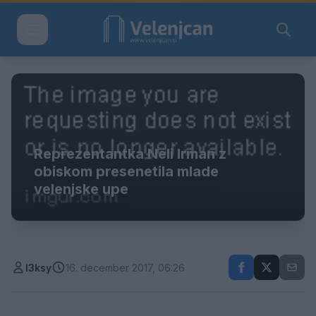
Reprezentantka Neli Irman z
obiskom presenetila mlade
velenjske upe
l3ksy
16. december 2017, 06:26