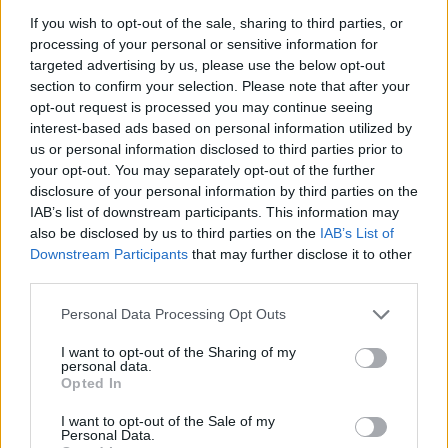
If you wish to opt-out of the sale, sharing to third parties, or
processing of your personal or sensitive information for
Vsi dogodki →
targeted advertising by us, please use the below opt-out
section to confirm your selection. Please note that after your
opt-out request is processed you may continue seeing
interest-based ads based on personal information utilized by
Najbolj brano
us or personal information disclosed to third parties prior to
your opt-out. You may separately opt-out of the further
Pretep v gostinskem lokalu v Velenju: 46-letnik
1
moškega udaril s steklenico in ga zabodel
disclosure of your personal information by third parties on the
IAB’s list of downstream participants. This information may
(VIDEO) "Mislil sem, da je konec": Lastnik
2
also be disclosed by us to third parties on the
IAB’s List of
velenjske picerije o padcu s padalom na
Hrvaškem
Downstream Participants
that may further disclose it to other
Dopustniška drama: Policija pričakala letalo s
3
third parties.
Korošico po pristanku
Na Šaleški cesti v Velenju občanka poškodovala
4
Personal Data Processing Opt Outs
tri vozila
I want to opt-out of the Sharing of my
Prijava pogrešanja razkrila tragedijo: V hiši našli
5
personal data.
mrtvega 76-letnika
Opted In
I want to opt-out of the Sale of my
Personal Data.