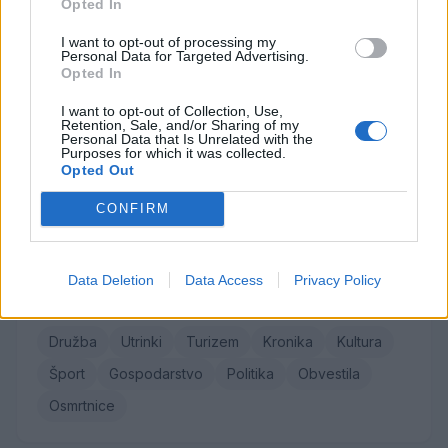
Opted In
Osmrtnice
I want to opt-out of processing my
Danica Sladič
Personal Data for Targeted Advertising.
Opted In
Cvetko Jeseničnik
Branko Golob
I want to opt-out of Collection, Use,
Retention, Sale, and/or Sharing of my
Roman Skale
Personal Data that Is Unrelated with the
Purposes for which it was collected.
Ivana Mernik
Opted Out
CONFIRM
Vse osmrtnice →
Data Deletion
Data Access
Privacy Policy
Kategorije
Družba
Utrinki
Turizem
Kronika
Kultura
Šport
Gospodarstvo
Politika
Obvestila
Osmrtnice