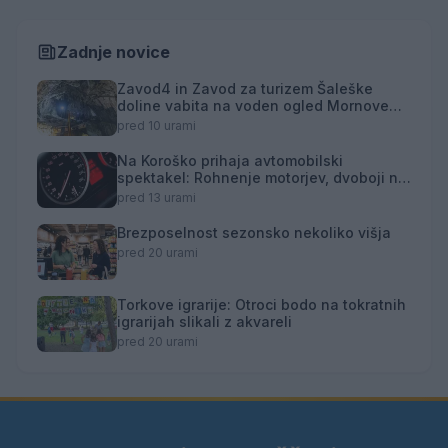
Zadnje novice
Zavod4 in Zavod za turizem Šaleške
doline vabita na voden ogled Mornove
zijalke
pred 10 urami
Na Koroško prihaja avtomobilski
spektakel: Rohnenje motorjev, dvoboji na
progah in atraktivni Car Meet
pred 13 urami
Brezposelnost sezonsko nekoliko višja
pred 20 urami
Torkove igrarije: Otroci bodo na tokratnih
igrarijah slikali z akvareli
pred 20 urami