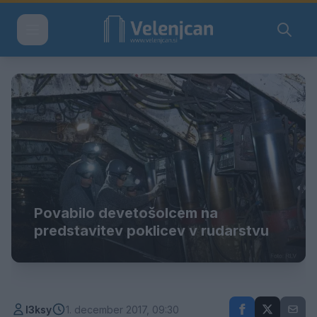
Povabilo devetošolcem na
predstavitev poklicev v rudarstvu
l3ksy
1. december 2017, 09:30