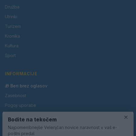
Družba
Utrinki
Turizem
Kronika
Kultura
Šport
INFORMACIJE
🎁 Beri brez oglasov
Zasebnost
Pogoji uporabe
×
Piškotki
Bodite na tekočem
Oglaševanje
Najpomembnejše Velenjčan novice naravnost v vaš e-
poštni predal.
Kontakt