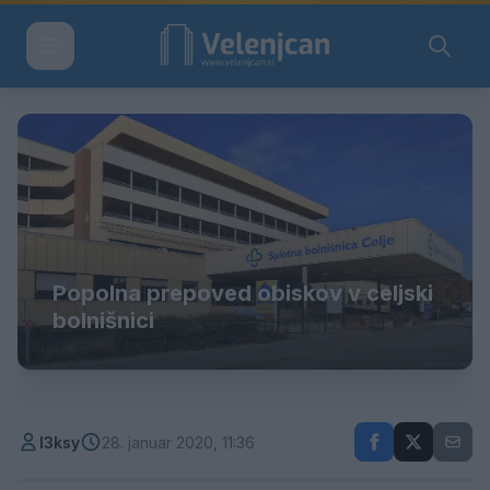
Popolna prepoved obiskov v celjski
bolnišnici
l3ksy
28. januar 2020, 11:36