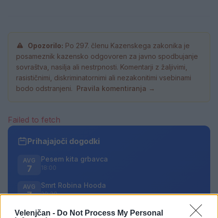
Opozorilo:
Po 297. členu Kazenskega zakonika je
posameznik kazensko odgovoren za javno spodbujanje
sovraštva, nasilja ali nestrpnosti. Komentarji z žaljivimi,
rasističnimi, diskriminatornimi ali nezakonitimi vsebinami
bodo odstranjeni.
Pravila komentiranja →
Failed to fetch
Prihajajoči dogodki
Pesem kita grbavca
AVG
7
18:00
Smrt Robina Hooda
AVG
7
20:30
Večer pesmi Đorđa Balaševića
Velenjčan -
Do Not Process My Personal
AVG