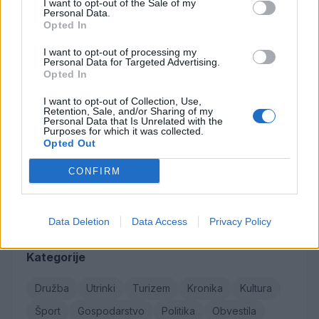
I want to opt-out of the Sale of my
Personal Data.
Opted In
I want to opt-out of processing my
Osmrtnice
Personal Data for Targeted Advertising.
Opted In
Ivana Mernik
Franc Penšek
I want to opt-out of Collection, Use,
Retention, Sale, and/or Sharing of my
Maksi Podlesnik
Personal Data that Is Unrelated with the
Purposes for which it was collected.
Stanislava Arlič
Opted Out
Elica Vačun
CONFIRM
Vse osmrtnice →
Data Deletion
Data Access
Privacy Policy
Kategorije
Družba
Utrinki
Turizem
Kronika
Kultura
Šport
Gospodarstvo
Politika
Obvestila