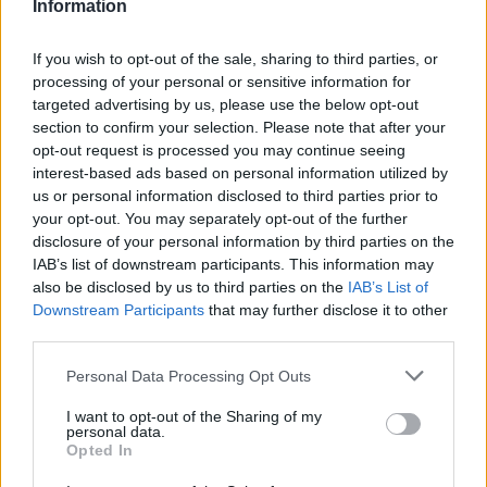
7
Information
20:00
Fuj, gosenica!
AVG
If you wish to opt-out of the sale, sharing to third parties, or
8
10:00
processing of your personal or sensitive information for
targeted advertising by us, please use the below opt-out
Vsi dogodki →
section to confirm your selection. Please note that after your
opt-out request is processed you may continue seeing
interest-based ads based on personal information utilized by
us or personal information disclosed to third parties prior to
Najbolj brano
your opt-out. You may separately opt-out of the further
disclosure of your personal information by third parties on the
Pretep v gostinskem lokalu v Velenju: 46-letnik
1
IAB’s list of downstream participants. This information may
moškega udaril s steklenico in ga zabodel
also be disclosed by us to third parties on the
IAB’s List of
(VIDEO) "Mislil sem, da je konec": Lastnik
2
Downstream Participants
that may further disclose it to other
velenjske picerije o padcu s padalom na
third parties.
Hrvaškem
Dopustniška drama: Policija pričakala letalo s
3
Korošico po pristanku
Personal Data Processing Opt Outs
Na Šaleški cesti v Velenju občanka poškodovala
4
I want to opt-out of the Sharing of my
tri vozila
personal data.
Opted In
Prijava pogrešanja razkrila tragedijo: V hiši našli
5
mrtvega 76-letnika