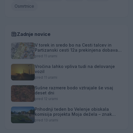
Osmrtnice
Zadnje novice
V torek in sredo bo na Cesti talcev in
Partizanski cesti 12a prekinjena dobava
toplotne energije
pred 11 urami
Vročina lahko vpliva tudi na delovanje
vozil
pred 11 urami
Sušne razmere bodo vztrajale še vsaj
deset dni
pred 12 urami
Prihodnji teden bo Velenje obiskala
komisija projekta Moja dežela – znak
gostoljubnosti
pred 13 urami