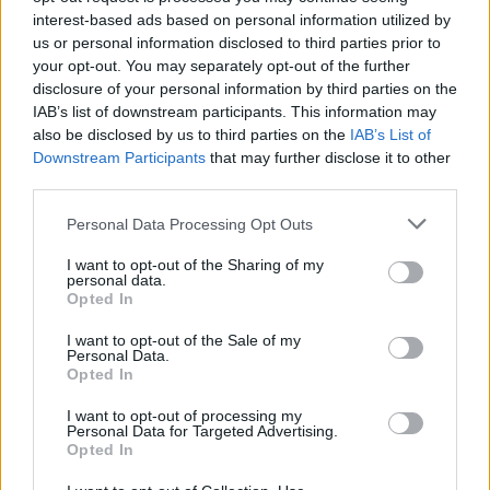
interest-based ads based on personal information utilized by
uprave Celje.
us or personal information disclosed to third parties prior to
your opt-out. You may separately opt-out of the further
O preteklih dogajanjih na območju PU Celje je
disclosure of your personal information by third parties on the
IAB’s list of downstream participants. This information may
poročala Milena Trbulin, predstavnica za odnose
also be disclosed by us to third parties on the
IAB’s List of
z javnostmi.
Downstream Participants
that may further disclose it to other
third parties.
Personal Data Processing Opt Outs
I want to opt-out of the Sharing of my
personal data.
Opozorilo:
Po 297. členu Kazenskega zakonika je
Opted In
posameznik kazensko odgovoren za javno spodbujanje
sovraštva, nasilja ali nestrpnosti. Komentarji z žaljivimi,
I want to opt-out of the Sale of my
Personal Data.
rasističnimi, diskriminatornimi ali nezakonitimi vsebinami
Opted In
bodo odstranjeni.
Pravila komentiranja →
I want to opt-out of processing my
Personal Data for Targeted Advertising.
Failed to fetch
Opted In