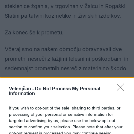
steklenice žganja, v trgovinah v Žalcu in Rogaški
Slatini pa tatvini kozmetike in živilskih izdelkov.
Za konec še k prometu.
Včeraj smo na našem območju obravnavali dve
prometni nesreči z lažjimi telesnimi poškodbami in
sedemnajst prometnih nesreč z materialno škodo.
V Celju smo zasegli osebno vozilo vozniku, ki je
Velenjčan -
Do Not Process My Personal
Information
vozil brez vozniškega dovoljenja. V Velenju pa
smo pridržali voznika, ki je vozil pod vplivom
If you wish to opt-out of the sale, sharing to third parties, or
alkohola.
processing of your personal or sensitive information for
targeted advertising by us, please use the below opt-out
section to confirm your selection. Please note that after your
Miren in varen konec tedna želimo iz Policijske
opt-out request is processed you may continue seeing