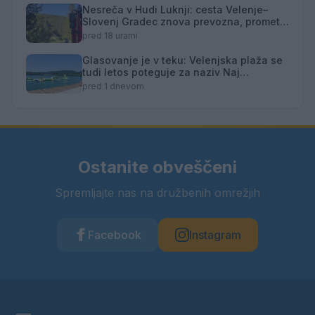
Nesreča v Hudi Luknji: cesta Velenje–
Slovenj Gradec znova prevozna, promet
izmenično enosmeren
pred 18 urami
Glasovanje je v teku: Velenjska plaža se
tudi letos poteguje za naziv Naj
kopališče
pred 1 dnevom
Ostanite obveščeni
Spremljajte nas na družbenih omrežjih
Facebook
Instagram