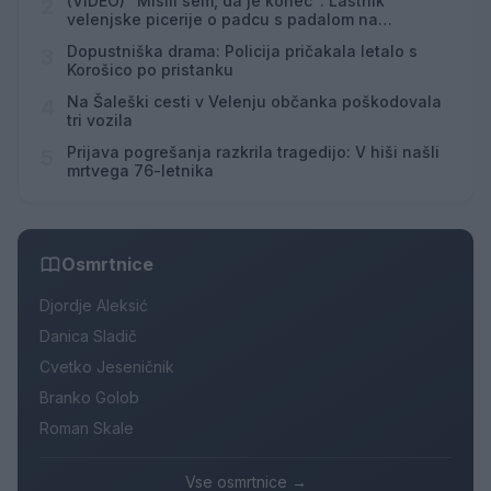
(VIDEO) "Mislil sem, da je konec": Lastnik
2
velenjske picerije o padcu s padalom na
Hrvaškem
Dopustniška drama: Policija pričakala letalo s
3
Korošico po pristanku
Na Šaleški cesti v Velenju občanka poškodovala
4
tri vozila
Prijava pogrešanja razkrila tragedijo: V hiši našli
5
mrtvega 76-letnika
Osmrtnice
Djordje Aleksić
Danica Sladič
Cvetko Jeseničnik
Branko Golob
Roman Skale
Vse osmrtnice →