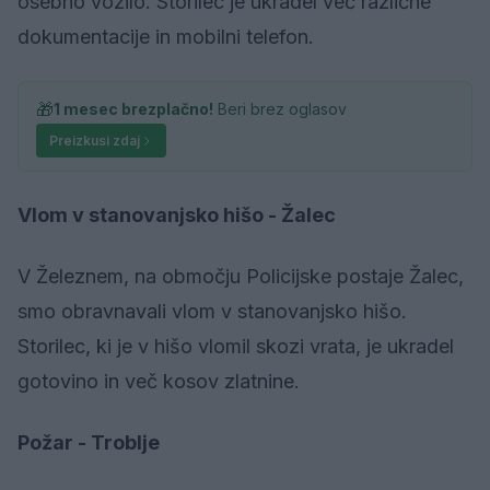
osebno vozilo. Storilec je ukradel več različne
dokumentacije in mobilni telefon.
🎁
1 mesec brezplačno!
Beri brez oglasov
Preizkusi zdaj
Vlom v stanovanjsko hišo - Žalec
V Železnem, na območju Policijske postaje Žalec,
smo obravnavali vlom v stanovanjsko hišo.
Storilec, ki je v hišo vlomil skozi vrata, je ukradel
gotovino in več kosov zlatnine.
Požar - Troblje