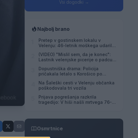
Vsi dogodki →
Najbolj brano
Pretep v gostinskem lokalu v
1
Velenju: 46-letnik moškega udaril s
steklenico in ga zabodel
(VIDEO) "Mislil sem, da je konec":
2
Lastnik velenjske picerije o padcu s
padalom na Hrvaškem
Dopustniška drama: Policija
3
pričakala letalo s Korošico po
pristanku
Na Šaleški cesti v Velenju občanka
4
poškodovala tri vozila
Prijava pogrešanja razkrila
5
tragedijo: V hiši našli mrtvega 76-
letnika
Osmrtnice