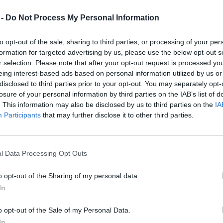
 -
Do Not Process My Personal Information
stavljamo padec moškega iz vlaka, vlom v gost
 iz vlaka – Ce...
to opt-out of the sale, sharing to third parties, or processing of your per
formation for targeted advertising by us, please use the below opt-out s
r selection. Please note that after your opt-out request is processed y
o padec moškega iz vlaka, vlom v gostinski lokal ter 
eing interest-based ads based on personal information utilized by us or
disclosed to third parties prior to your opt-out. You may separately opt-
losure of your personal information by third parties on the IAB’s list of
. This information may also be disclosed by us to third parties on the
IA
Participants
that may further disclose it to other third parties.
na mednarodnem vlaku. Ko je vlak speljeval z železnišk
 vrat in padel na peron. Pri padcu se je hudo poškodova
l Data Processing Opt Outs
nišnico, kjer je ostal na zdravljenju.
o opt-out of the Sharing of my personal data.
In
o opt-out of the Sale of my Personal Data.
In