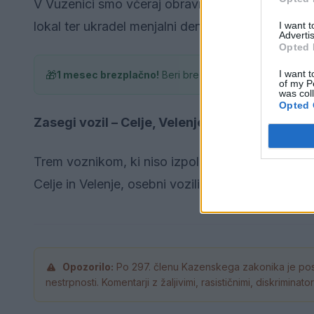
V Vuzenici smo včeraj obravnavali vlom v gostinski
lokal ter ukradel menjalni denar in več škatlic cig
I want 
Advertis
Opted 
I want t
🎁
1 mesec brezplačno!
Beri brez oglasov
of my P
was col
Opted 
Zasegi vozil – Celje, Velenje, Ravne na Koro
Trem voznikom, ki niso izpolnjevali pogojev za v
Celje in Velenje, osebni vozili. Na območju Poli
Opozorilo:
Po 297. členu Kazenskega zakonika je pos
nestrpnosti. Komentarji z žaljivimi, rasističnimi, diskrimina