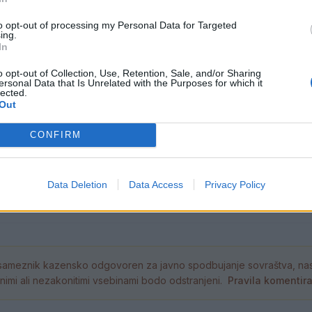
 lokal. Neznani storilec je razbil steklo na terasi, vst
aret.
to opt-out of processing my Personal Data for Targeted
ing.
In
o opt-out of Collection, Use, Retention, Sale, and/or Sharing
Preizku
ersonal Data that Is Unrelated with the Purposes for which it
lected.
Out
škem
CONFIRM
ožnjo, smo včeraj zasegli vozila. Na območju policijsk
cijske postaje Ravne na Koroškem pa traktor.
Data Deletion
Data Access
Privacy Policy
ameznik kazensko odgovoren za javno spodbujanje sovraštva, nasil
tornimi ali nezakonitimi vsebinami bodo odstranjeni.
Pravila komentir