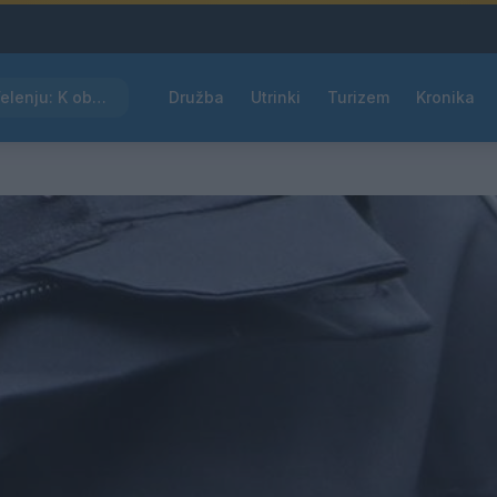
Kam čez vikend v Velenju: K obisku vabi Poletni bolšji sejem
Družba
Utrinki
Turizem
Kronika