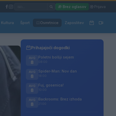
|
🎁 Brez oglasov
|
Prijava
Kultura
Šport
Osmrtnice
Zaposlitev
Prihajajoči dogodki
Poletni bolšji sejem
AVG
8
08:00
Spider-Man: Nov dan
AVG
8
18:00
Fuj, gosenica!
AVG
8
10:00
Backrooms: Brez izhoda
AVG
8
21:00