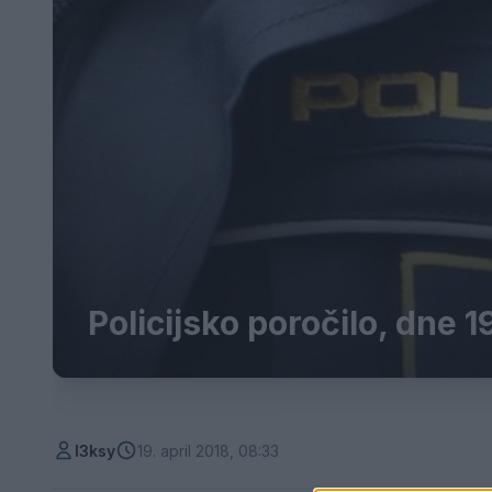
Policijsko poročilo, dne 19
l3ksy
19. april 2018, 08:33