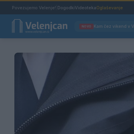
Povezujemo Velenje!
|
Dogodki
Videoteka
Oglaševanje
NOVO