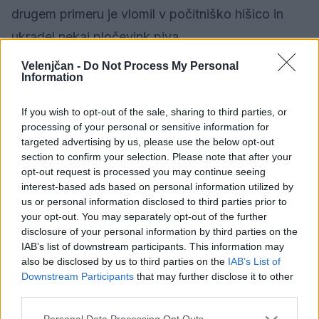
drugem primeru je vlomil v počitniško hišico in
ukradel nekaj pločevink piva.
Velenjčan -
Do Not Process My Personal
Vlom v starejšo nenaseljeno stanovanjsko hišo
Information
smo včeraj obravnavali tudi v Lahovem grabnu,
If you wish to opt-out of the sale, sharing to third parties, or
na območju Policijske postaje Laško. Storilec je v
processing of your personal or sensitive information for
targeted advertising by us, please use the below opt-out
hišo vlomil skozi vhodna vrata. Ukradel je
section to confirm your selection. Please note that after your
električno žago in dva akumulatorja.
opt-out request is processed you may continue seeing
interest-based ads based on personal information utilized by
us or personal information disclosed to third parties prior to
V noči iz sobote na nedeljo je neznani storilec
your opt-out. You may separately opt-out of the further
poskušal vlomiti v objekt osnovne šole na Ravnah
disclosure of your personal information by third parties on the
IAB’s list of downstream participants. This information may
na Koroškem, vendar ga je pregnal alarm in je
also be disclosed by us to third parties on the
IAB’s List of
pobegnil s kraja.
Downstream Participants
that may further disclose it to other
third parties.
Uspešen začetek novega delovnega tedna želimo