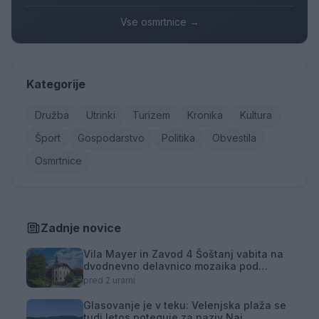
Vse osmrtnice →
Kategorije
Družba
Utrinki
Turizem
Kronika
Kultura
Šport
Gospodarstvo
Politika
Obvestila
Osmrtnice
Zadnje novice
Vila Mayer in Zavod 4 Šoštanj vabita na
dvodnevno delavnico mozaika pod
mentorstvom Mojce Marije Černivšek
pred 2 urami
Glasovanje je v teku: Velenjska plaža se
tudi letos poteguje za naziv Naj