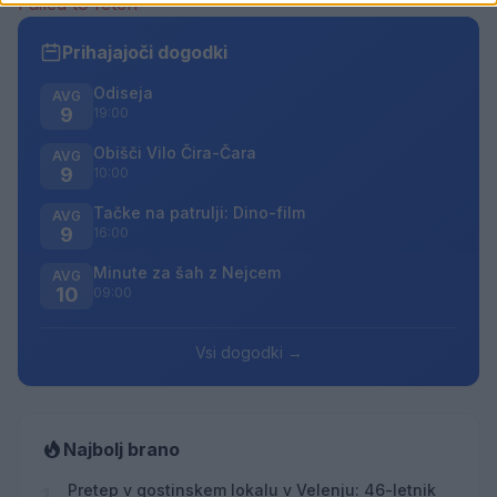
Failed to fetch
Prihajajoči dogodki
Odiseja
AVG
9
19:00
Obišči Vilo Čira-Čara
AVG
9
10:00
Tačke na patrulji: Dino-film
AVG
9
16:00
Minute za šah z Nejcem
AVG
10
09:00
Vsi dogodki →
Najbolj brano
Pretep v gostinskem lokalu v Velenju: 46-letnik
1