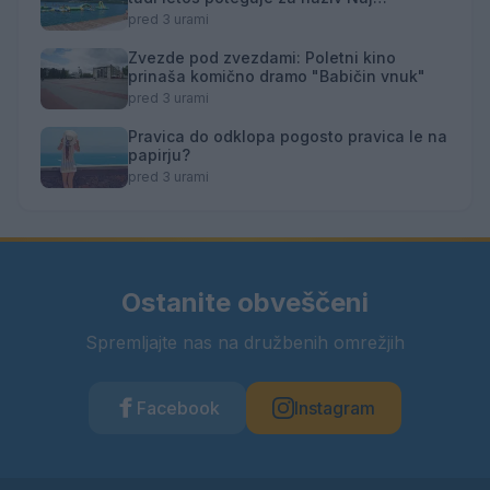
kopališče
pred 3 urami
Zvezde pod zvezdami: Poletni kino
prinaša komično dramo "Babičin vnuk"
pred 3 urami
Pravica do odklopa pogosto pravica le na
papirju?
pred 3 urami
Ostanite obveščeni
Spremljajte nas na družbenih omrežjih
Facebook
Instagram