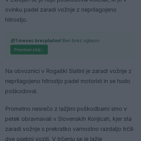
ovinku padel zaradi vožnje z neprilagojeno
hitrostjo.
🎁
1 mesec brezplačno!
Beri brez oglasov
Preizkusi zdaj
Na obvoznici v Rogaški Slatini je zaradi vožnje z
neprilagojeno hitrostjo padel motorist in se hudo
poškodoval.
Prometno nesrečo z lažjimi poškodbami smo v
petek obravnavali v Slovenskih Konjicah, kjer sta
zaradi vožnje s prekratko varnostno razdaljo trčili
dve osebni vozili. V trčenju se je lažje