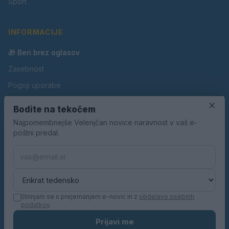
Šport
INFORMACIJE
🎁 Beri brez oglasov
Zasebnost
Pogoji uporabe
×
Piškotki
Bodite na tekočem
Oglaševanje
Najpomembnejše Velenjčan novice naravnost v vaš e-
poštni predal.
Kontakt
Pravila nagradnih iger
Pravila volilne kampanje
Strinjam se s prejemanjem e-novic in z
obdelavo osebnih
podatkov
.
© 2026 Velenjčan. Vse pravice pridržane.
Prijavi me
KN MEDIA d.o.o.