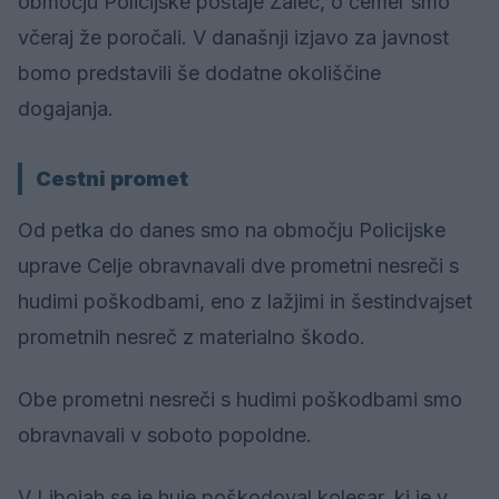
območju Policijske postaje Žalec, o čemer smo
včeraj že poročali. V današnji izjavo za javnost
bomo predstavili še dodatne okoliščine
dogajanja.
Cestni promet
Od petka do danes smo na območju Policijske
uprave Celje obravnavali dve prometni nesreči s
hudimi poškodbami, eno z lažjimi in šestindvajset
prometnih nesreč z materialno škodo.
Obe prometni nesreči s hudimi poškodbami smo
obravnavali v soboto popoldne.
V Libojah se je huje poškodoval kolesar, ki je v