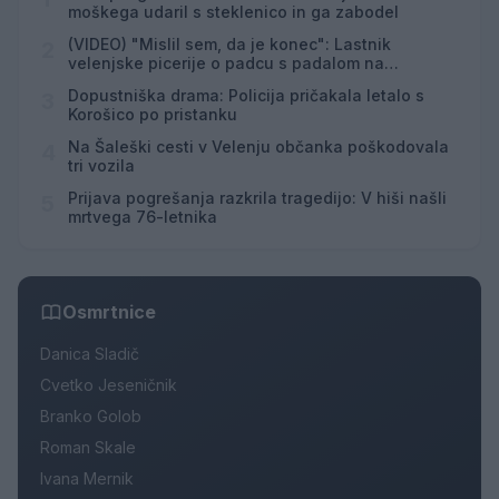
moškega udaril s steklenico in ga zabodel
(VIDEO) "Mislil sem, da je konec": Lastnik
2
velenjske picerije o padcu s padalom na
Hrvaškem
Dopustniška drama: Policija pričakala letalo s
3
Korošico po pristanku
Na Šaleški cesti v Velenju občanka poškodovala
4
tri vozila
Prijava pogrešanja razkrila tragedijo: V hiši našli
5
mrtvega 76-letnika
Osmrtnice
Danica Sladič
Cvetko Jeseničnik
Branko Golob
Roman Skale
Ivana Mernik