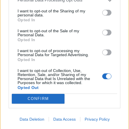
Personal Data Processing Opt Outs
iz Policijske uprave Celje.
I want to opt-out of the Sharing of my
personal data.
Opted In
O preteklih dogajanjih na območju PU Celje je
I want to opt-out of the Sale of my
poročala Milena Trbulin, predstavnica za odnose
Personal Data.
Opted In
z javnostmi in samostojna policijska
I want to opt-out of processing my
inšpektorica.
Personal Data for Targeted Advertising.
Opted In
I want to opt-out of Collection, Use,
Retention, Sale, and/or Sharing of my
Personal Data that Is Unrelated with the
Purposes for which it was collected.
Opozorilo:
Po 297. členu Kazenskega zakonika je
Opted Out
posameznik kazensko odgovoren za javno spodbujanje
sovraštva, nasilja ali nestrpnosti. Komentarji z žaljivimi,
CONFIRM
rasističnimi, diskriminatornimi ali nezakonitimi vsebinami
bodo odstranjeni.
Pravila komentiranja →
Data Deletion
Data Access
Privacy Policy