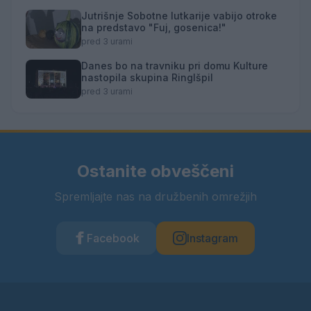
Jutrišnje Sobotne lutkarije vabijo otroke
na predstavo "Fuj, gosenica!"
pred 3 urami
Danes bo na travniku pri domu Kulture
nastopila skupina Ringlšpil
pred 3 urami
Ostanite obveščeni
Spremljajte nas na družbenih omrežjih
Facebook
Instagram