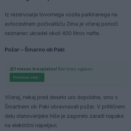
Iz rezervoarja tovornega vozila parkiranega na
avtocestnem počivališču Zima je včeraj ponoči
neznanec ukradel okoli 400 litrov nafte.
Požar – Šmarno ob Paki
🎁
1 mesec brezplačno!
Beri brez oglasov
Preizkusi zdaj
Včeraj, nekaj pred deseto uro dopoldne, smo v
Šmartnem ob Paki obravnavali požar. V pritličnem
delu stanovanjske hiše je zagorelo zaradi napake
na električni napeljavi.