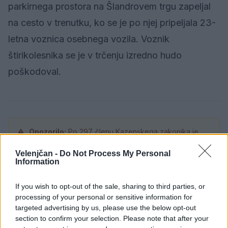
parkirnega prostora na Šlandrovem trgu zapeljal
na cesto v trenutku, ko se je po njej pripeljala 23-
letna voznica osebnega vozila. Voznik
štirikolesnika se je v trčenju izredno hudo
poškodoval.
Opozorilo:
Po 297. členu Kazenskega zakonika je
posameznik kazensko odgovoren za javno spodbujanje
Velenjčan -
Do Not Process My Personal
sovraštva, nasilja ali nestrpnosti. Komentarji z žaljivimi,
Information
rasističnimi, diskriminatornimi ali nezakonitimi vsebinami
bodo odstranjeni.
Pravila komentiranja →
If you wish to opt-out of the sale, sharing to third parties, or
processing of your personal or sensitive information for
targeted advertising by us, please use the below opt-out
Failed to fetch
section to confirm your selection. Please note that after your