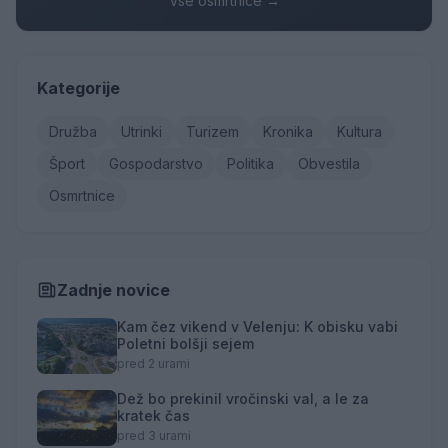
Vse osmrtnice →
Kategorije
Družba
Utrinki
Turizem
Kronika
Kultura
Šport
Gospodarstvo
Politika
Obvestila
Osmrtnice
Zadnje novice
Kam čez vikend v Velenju: K obisku vabi
Poletni bolšji sejem
pred 2 urami
Dež bo prekinil vročinski val, a le za
kratek čas
pred 3 urami