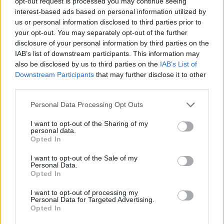
opt-out request is processed you may continue seeing
Prihajajoči dogodki
interest-based ads based on personal information utilized by
Pesem kita grbavca
us or personal information disclosed to third parties prior to
AVG
7
18:00
your opt-out. You may separately opt-out of the further
disclosure of your personal information by third parties on the
Smrt Robina Hooda
AVG
IAB’s list of downstream participants. This information may
7
20:30
also be disclosed by us to third parties on the
IAB’s List of
Downstream Participants
that may further disclose it to other
Aktivne poletne počitnice z ustvarjalci Studia
AVG
Spin
7
third parties.
08:00
Personal Data Processing Opt Outs
Večer pesmi Đorđa Balaševića
AVG
7
20:00
I want to opt-out of the Sharing of my
personal data.
Opted In
Vsi dogodki →
I want to opt-out of the Sale of my
Personal Data.
Opted In
Najbolj brano
I want to opt-out of processing my
Personal Data for Targeted Advertising.
Pretep v gostinskem lokalu v Velenju: 46-letnik
1
Opted In
moškega udaril s steklenico in ga zabodel