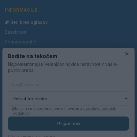
INFORMACIJE
🎁 Beri brez oglasov
Zasebnost
Pogoji uporabe
×
Piškotki
Bodite na tekočem
Oglaševanje
Najpomembnejše Velenjčan novice naravnost v vaš e-
poštni predal.
Kontakt
Pravila nagradnih iger
Pravila volilne kampanje
Strinjam se s prejemanjem e-novic in z
obdelavo osebnih
podatkov
.
© 2026 Velenjčan. Vse pravice pridržane.
Prijavi me
KN MEDIA d.o.o.
Odjava z enim klikom kadarkoli.