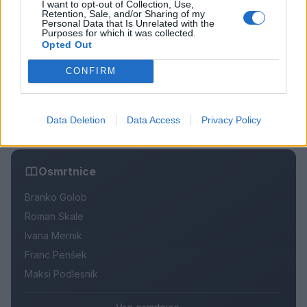
I want to opt-out of Collection, Use,
(VIDEO) "Mislil sem, da je konec": Lastnik
2
Retention, Sale, and/or Sharing of my
velenjske picerije o padcu s padalom na
Personal Data that Is Unrelated with the
Hrvaškem
Purposes for which it was collected.
Dopustniška drama: Policija pričakala letalo s
3
Opted Out
Korošico po pristanku
Na Šaleški cesti v Velenju občanka poškodovala
4
CONFIRM
tri vozila
Prijava pogrešanja razkrila tragedijo: V hiši našli
5
mrtvega 76-letnika
Data Deletion
Data Access
Privacy Policy
Osmrtnice
Branko Golob
Roman Skale
Ivana Mernik
Franc Penšek
Maksi Podlesnik