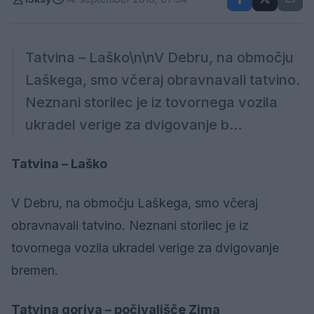
Tatvina – Laško\n\nV Debru, na območju
Laškega, smo včeraj obravnavali tatvino.
Neznani storilec je iz tovornega vozila
ukradel verige za dvigovanje b...
Tatvina – Laško
V Debru, na območju Laškega, smo včeraj
obravnavali tatvino. Neznani storilec je iz
tovornega vozila ukradel verige za dvigovanje
bremen.
Tatvina goriva – počivališče Zima