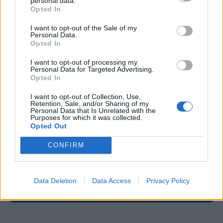
Korošico po pristanku
personal data.
Opted In
Na Šaleški cesti v Velenju občanka poškodovala
4
tri vozila
I want to opt-out of the Sale of my
Personal Data.
Prijava pogrešanja razkrila tragedijo: V hiši našli
5
Opted In
mrtvega 76-letnika
I want to opt-out of processing my
Personal Data for Targeted Advertising.
Opted In
Osmrtnice
I want to opt-out of Collection, Use,
Retention, Sale, and/or Sharing of my
Maksi Podlesnik
Personal Data that Is Unrelated with the
Purposes for which it was collected.
Stanislava Arlič
Opted Out
Elica Vačun
CONFIRM
Štefka Vaukan
Peter Lever
Data Deletion
Data Access
Privacy Policy
Vse osmrtnice →