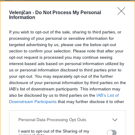
18:00
Moč branja: Beremo pod krošnjami
AVG
Velenjčan -
Do Not Process My Personal
6
19:00
Information
Večer pesmi Đorđa Balaševića
AVG
If you wish to opt-out of the sale, sharing to third parties, or
7
20:00
processing of your personal or sensitive information for
Pesem kita grbavca
AVG
targeted advertising by us, please use the below opt-out
7
18:00
section to confirm your selection. Please note that after your
opt-out request is processed you may continue seeing
interest-based ads based on personal information utilized by
Vsi dogodki →
us or personal information disclosed to third parties prior to
your opt-out. You may separately opt-out of the further
disclosure of your personal information by third parties on the
IAB’s list of downstream participants. This information may
Najbolj brano
also be disclosed by us to third parties on the
IAB’s List of
Downstream Participants
that may further disclose it to other
Pretep v gostinskem lokalu v Velenju: 46-letnik
1
moškega udaril s steklenico in ga zabodel
third parties.
(VIDEO) "Mislil sem, da je konec": Lastnik
2
Personal Data Processing Opt Outs
velenjske picerije o padcu s padalom na
Hrvaškem
Dopustniška drama: Policija pričakala letalo s
3
I want to opt-out of the Sharing of my