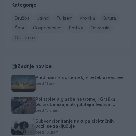
Kategorije
Družba
Utrinki
Turizem
Kronika
Kultura
Šport
Gospodarstvo
Politika
Obvestila
Osmrtnice
Zadnje novice
Pred nami vroč četrtek, v petek osvežitev
pred 11 urami
Pol stoletja glasbe na tromeji: Graška
Gora obeležuje 50. jubilejni festival
narodno-zabavne glasbe
pred 15 urami
Subvencioniranje nakupa električnih
vozil se zaključuje
pred 16 urami