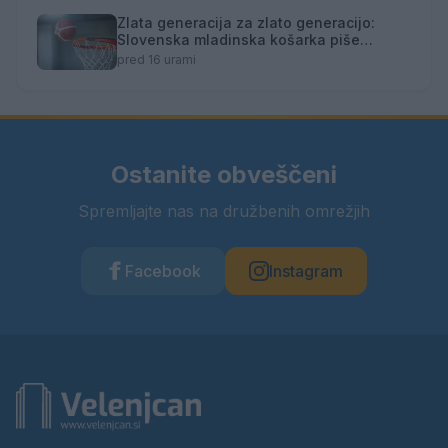
Zlata generacija za zlato generacijo:
Slovenska mladinska košarka piše
zgodovino
pred 16 urami
Ostanite obveščeni
Spremljajte nas na družbenih omrežjih
Facebook
Instagram