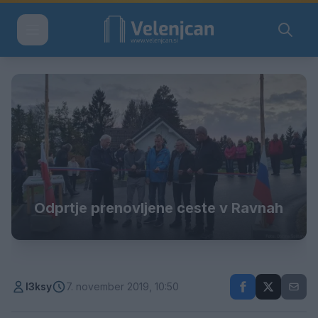
Odprtje prenovljene ceste v Ravnah
l3ksy
7. november 2019, 10:50