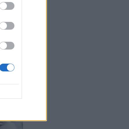
si zdaj
ekmovanje
irju bil