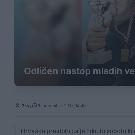
Odličen nastop mladih ve
l3ksy
9. november 2017, 14:40
Hrvaška prestolnica je minulo soboto in ne