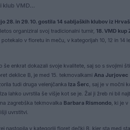
i klub VMD...
 28. in 29. 10. gostila 14 sabljaških klubov iz Hrvaš
tos organiziral svoj tradicionalni turnir,
18. VMD kup 
otekalo v floretu in meču, v kategorijah 10, 12 in 14 le
e enkrat dokazali svoje kvalitete, saj so s svojimi šti
floret deklice B, je med 15. tekmovalkami
Ana Jurjovec
orila tudi druga velenjčanka
Iza Šerc
, saj je v močni 
 lahko uvrstila še višje kot se je. Žal ji žreb ni bil naj
ožena zagrebška tekmovalka
Barbara Rismondo
, ki je v
šji uvrstitvi.
ej nastopila v kategoriji floret dečki B, kjer sta med st