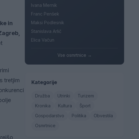
Ivana Mernik
Franc Penšek
ke in
Maksi Podlesnik
Stanislava Arlič
Zagreb,
Elica Vačun
t
Vse osmrtnice →
rimi
s tretjim
Kategorije
konkurenci
Družba
Utrinki
Turizem
bolje
Kronika
Kultura
Šport
Gospodarstvo
Politika
Obvestila
Osmrtnice
arejšo