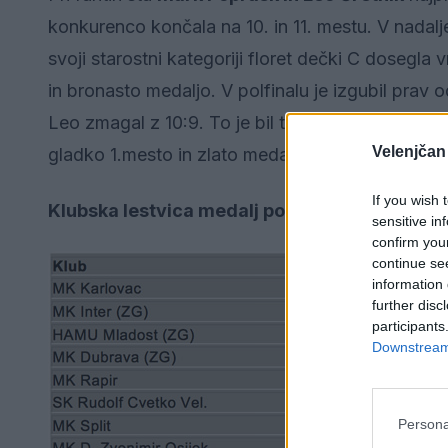
konkurenco končala na 10. in 11. mestu. V nadalje
svoji starostni kategoriji floret dečki C dosegla
in bronasto medaljo. V polfinalu je izgubil pra
Leo zmagal z 10:9. To je bil tudi najtežji dvoboj
Velenjčan
gladko 1.mesto in zlato medaljo.
If you wish 
Klubska lestvica medalj posamičnih dvoboje
sensitive in
confirm you
continue se
information 
further disc
participants
Downstream 
Persona