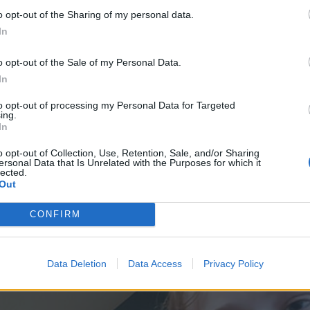
o opt-out of the Sharing of my personal data.
In
o opt-out of the Sale of my Personal Data.
In
to opt-out of processing my Personal Data for Targeted
ing.
In
Preizku
o opt-out of Collection, Use, Retention, Sale, and/or Sharing
ersonal Data that Is Unrelated with the Purposes for which it
lected.
Out
i pa že zdaj razmišljajo, da bi naslednje leto razširili t
sabljaškega kluba Rudolf Cvetko pa je po končanem turn
CONFIRM
om osvojenih medalj.
Data Deletion
Data Access
Privacy Policy