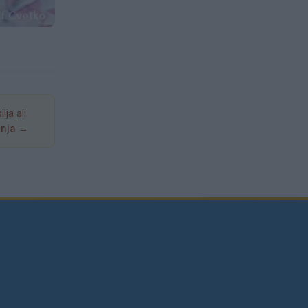
ja ali
anja →