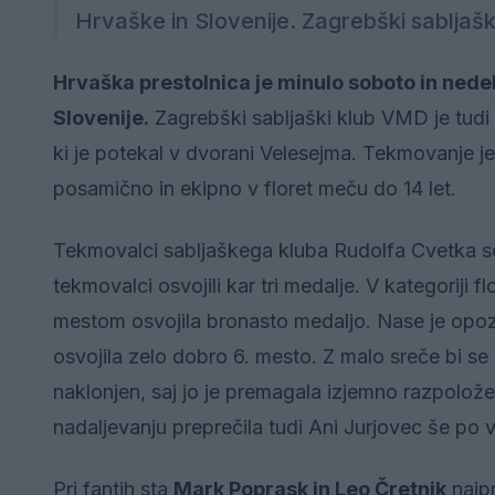
Hrvaške in Slovenije. Zagrebški sabljašk
Hrvaška prestolnica je minulo soboto in nedeljo
Slovenije.
Zagrebški sabljaški klub VMD je tudi le
ki je potekal v dvorani Velesejma. Tekmovanje je p
posamično in ekipno v floret meču do 14 let.
Tekmovalci sabljaškega kluba Rudolfa Cvetka so š
tekmovalci osvojili kar tri medalje. V kategoriji 
mestom osvojila bronasto medaljo. Nase je opoz
osvojila zelo dobro 6. mesto. Z malo sreče bi se Iza
naklonjen, saj jo je premagala izjemno razpol
nadaljevanju preprečila tudi Ani Jurjovec še po vi
Pri fantih sta
Mark Poprask in Leo Čretnik
najpr