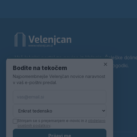
Vaš lokalni portal za novice iz Velenja, Šaleške doline
×
okolice. Aktualne novice, šport, kultura, dogodki.
Bodite na tekočem
Najpomembnejše Velenjčan novice naravnost
Povezujemo Velenje.
v vaš e-poštni predal.
Strinjam se s prejemanjem e-novic in z
obdelavo
osebnih podatkov
.
Prijavi me