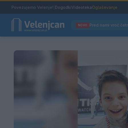
Povezujemo Velenje!
|
Dogodki
Videoteka
Oglaševanje
NOVO