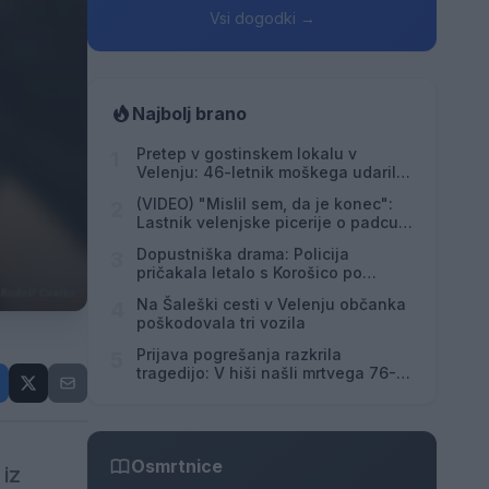
Vsi dogodki →
Najbolj brano
Pretep v gostinskem lokalu v
1
Velenju: 46-letnik moškega udaril s
steklenico in ga zabodel
(VIDEO) "Mislil sem, da je konec":
2
Lastnik velenjske picerije o padcu s
padalom na Hrvaškem
Dopustniška drama: Policija
3
pričakala letalo s Korošico po
pristanku
Na Šaleški cesti v Velenju občanka
4
poškodovala tri vozila
Prijava pogrešanja razkrila
5
tragedijo: V hiši našli mrtvega 76-
letnika
Osmrtnice
 iz