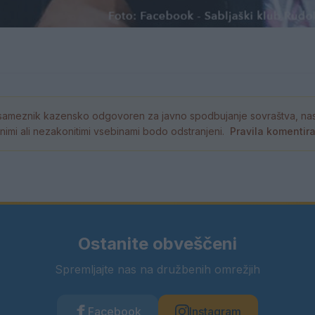
ameznik kazensko odgovoren za javno spodbujanje sovraštva, nasil
tornimi ali nezakonitimi vsebinami bodo odstranjeni.
Pravila komentir
Ostanite obveščeni
Spremljajte nas na družbenih omrežjih
Facebook
Instagram