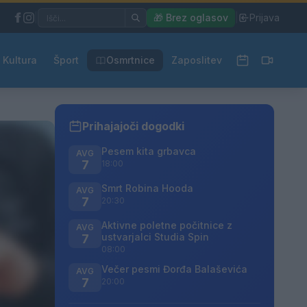
|
🎁 Brez oglasov
|
Prijava
Kultura
Šport
Osmrtnice
Zaposlitev
Prihajajoči dogodki
Pesem kita grbavca
AVG
7
18:00
Smrt Robina Hooda
AVG
7
20:30
Aktivne poletne počitnice z
AVG
ustvarjalci Studia Spin
7
08:00
Večer pesmi Đorđa Balaševića
AVG
7
20:00