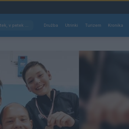
Pred nami vroč četrtek, v petek osvežitev
Družba
Utrinki
Turizem
Kronika