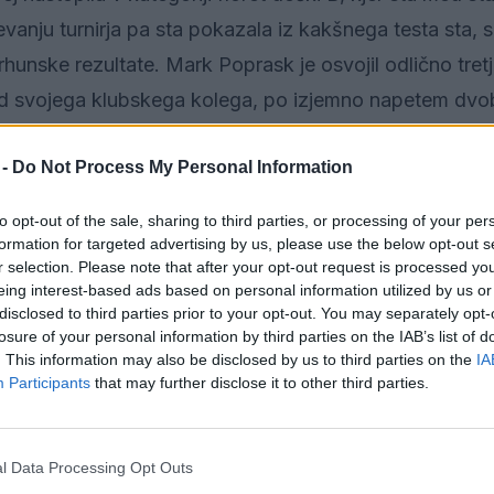
vanju turnirja pa sta pokazala iz kakšnega testa sta, s
 vrhunske rezultate. Mark Poprask je osvojil odlično tre
v od svojega klubskega kolega, po izjemno napetem dvo
 Čretnika. Vse ostale tekmece je suvereno premagal in o
 -
Do Not Process My Personal Information
to opt-out of the sale, sharing to third parties, or processing of your per
v:
formation for targeted advertising by us, please use the below opt-out s
r selection. Please note that after your opt-out request is processed y
eing interest-based ads based on personal information utilized by us or
disclosed to third parties prior to your opt-out. You may separately opt-
losure of your personal information by third parties on the IAB’s list of
. This information may also be disclosed by us to third parties on the
IA
Participants
that may further disclose it to other third parties.
l Data Processing Opt Outs