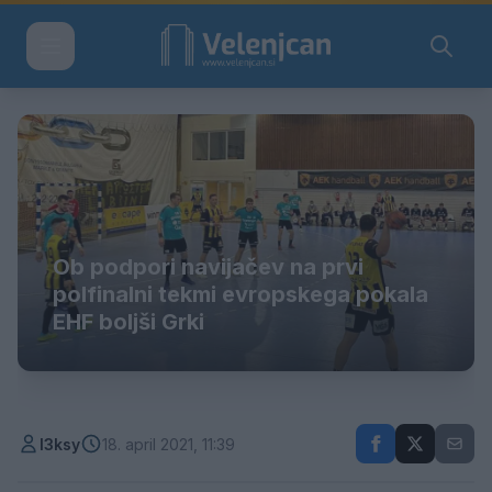
Ob podpori navijačev na prvi
polfinalni tekmi evropskega pokala
EHF boljši Grki
l3ksy
18. april 2021, 11:39