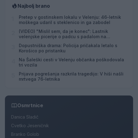
Najbolj brano
Pretep v gostinskem lokalu v Velenju: 46-letnik
1
moškega udaril s steklenico in ga zabodel
(VIDEO) "Mislil sem, da je konec": Lastnik
2
velenjske picerije o padcu s padalom na
Hrvaškem
Dopustniška drama: Policija pričakala letalo s
3
Korošico po pristanku
Na Šaleški cesti v Velenju občanka poškodovala
4
tri vozila
Prijava pogrešanja razkrila tragedijo: V hiši našli
5
mrtvega 76-letnika
Osmrtnice
Danica Sladič
Cvetko Jeseničnik
Branko Golob