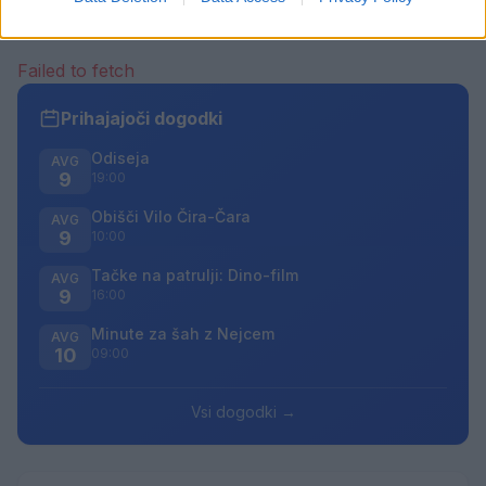
bodo odstranjeni.
Pravila komentiranja →
Failed to fetch
Prihajajoči dogodki
Odiseja
AVG
9
19:00
Obišči Vilo Čira-Čara
AVG
9
10:00
Tačke na patrulji: Dino-film
AVG
9
16:00
Minute za šah z Nejcem
AVG
10
09:00
Vsi dogodki →