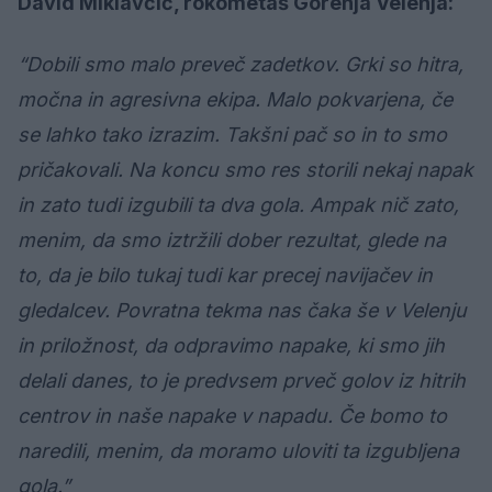
David Miklavčič, rokometaš Gorenja Velenja:
“Dobili smo malo preveč zadetkov. Grki so hitra,
močna in agresivna ekipa. Malo pokvarjena, če
se lahko tako izrazim. Takšni pač so in to smo
pričakovali. Na koncu smo res storili nekaj napak
in zato tudi izgubili ta dva gola. Ampak nič zato,
menim, da smo iztržili dober rezultat, glede na
to, da je bilo tukaj tudi kar precej navijačev in
gledalcev. Povratna tekma nas čaka še v Velenju
in priložnost, da odpravimo napake, ki smo jih
delali danes, to je predvsem prveč golov iz hitrih
centrov in naše napake v napadu. Če bomo to
naredili, menim, da moramo uloviti ta izgubljena
gola.”