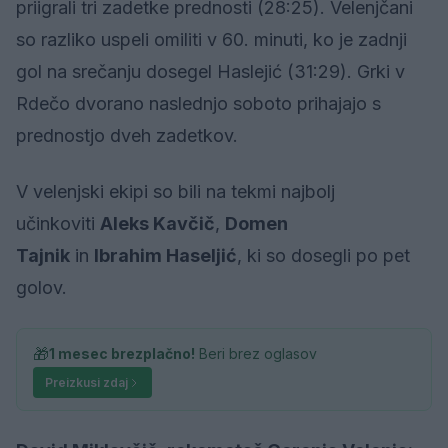
priigrali tri zadetke prednosti (28:25). Velenjčani
so razliko uspeli omiliti v 60. minuti, ko je zadnji
gol na srečanju dosegel Haslejić (31:29). Grki v
Rdečo dvorano naslednjo soboto prihajajo s
prednostjo dveh zadetkov.
V velenjski ekipi so bili na tekmi najbolj
učinkoviti
Aleks Kavčič
,
Domen
Tajnik
in
Ibrahim Haseljić
, ki so dosegli po pet
golov.
🎁
1 mesec brezplačno!
Beri brez oglasov
Preizkusi zdaj