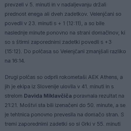
prevzeli v 5. minuti in v nadaljevanju držali
prednost enega ali dveh zadetkov. Velenjčani so
povedli v 23. minuti s + 1 (12:11), a so bile
naslednje minute ponovno na strani domačinov, ki
so s štirmi zaporednimi zadetki povedli s +3
(15:12). Do polčasa so Velenjčani zmanjšali razliko
na 16:14.
Drugi polčas so odprli rokometaši AEK Athens, a
jih je ekipa iz Slovenije ulovila v 41. minuti in s
strelom
Davida Miklavčiča
poravnala rezultat na
21:21. Moštvi sta bili izenačeni do 50. minute, a se
je tehtnica ponovno prevesila na domačo stran. S
tremi zaporednimi zadetki so si Grki v 55. minuti