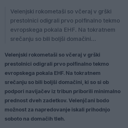
Velenjski rokometaši so včeraj v grški
prestolnici odigrali prvo polfinalno tekmo
evropskega pokala EHF. Na tokratnem
srečanju so bili boljši domačini...
Velenjski rokometaši so včeraj v grški
prestolnici odigrali prvo polfinalno tekmo
evropskega pokala EHF. Na tokratnem
srečanju so bili boljši domačini, ki so si ob
podpori navijačev iz tribun priborili minimalno
prednost dveh zadetkov. Velenjčani bodo
možnost za napredovanje iskali prihodnjo
soboto na domačih tleh.