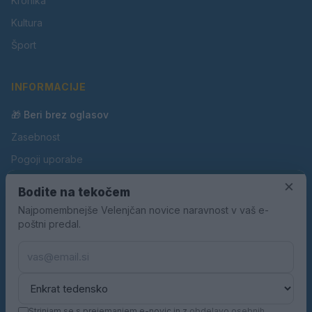
Kronika
Kultura
Šport
INFORMACIJE
🎁 Beri brez oglasov
Zasebnost
Pogoji uporabe
×
Piškotki
Bodite na tekočem
Oglaševanje
Najpomembnejše Velenjčan novice naravnost v vaš e-
poštni predal.
Kontakt
Pravila nagradnih iger
Pravila volilne kampanje
Strinjam se s prejemanjem e-novic in z
obdelavo osebnih