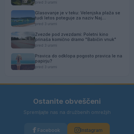
mentorstvom Mojce Marije Černivšek
pred 3 urami
Glasovanje je v teku: Velenjska plaža se
tudi letos poteguje za naziv Naj
kopališče
pred 3 urami
Zvezde pod zvezdami: Poletni kino
prinaša komično dramo "Babičin vnuk"
pred 3 urami
Pravica do odklopa pogosto pravica le na
papirju?
pred 3 urami
Ostanite obveščeni
Spremljajte nas na družbenih omrežjih
Facebook
Instagram