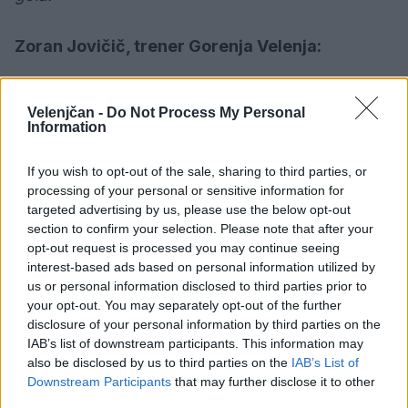
Zoran Jovičič, trener Gorenja Velenja:
“Za nami je težka tekma. Zaenkrat najtežji
Velenjčan -
Do Not Process My Personal
tekmec, ki smo ga imeli - z bolj izkušenimi in
Information
fizično močnimi igralci. Na koncu se nam je
If you wish to opt-out of the sale, sharing to third parties, or
poznalo tudi to, da se je Kavčič poškodoval,
processing of your personal or sensitive information for
targeted advertising by us, please use the below opt-out
upam, da ni nič hujšega. Čaka nas zelo zanimiva
section to confirm your selection. Please note that after your
druga tekma, na kateri bomo poskušali dati svoj
opt-out request is processed you may continue seeing
interest-based ads based on personal information utilized by
maksimum.”
us or personal information disclosed to third parties prior to
your opt-out. You may separately opt-out of the further
Polfinale Evropskega pokala EHF, 1. tekma -
disclosure of your personal information by third parties on the
IAB’s list of downstream participants. This information may
sobota, 17. april, ob 18:00 CEST (OAKA Sport Hall
also be disclosed by us to third parties on the
IAB’s List of
Kassimatis, Atene)
Downstream Participants
that may further disclose it to other
third parties.