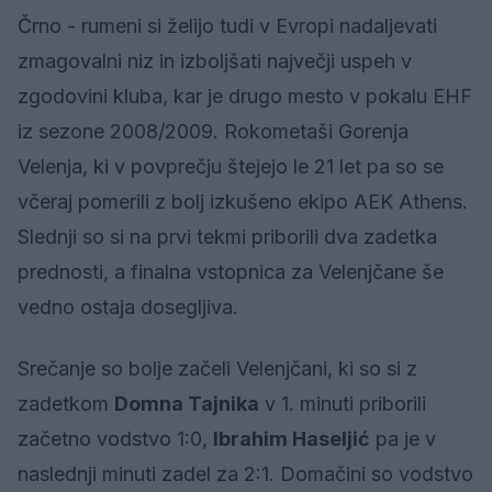
Črno - rumeni si želijo tudi v Evropi nadaljevati
zmagovalni niz in izboljšati največji uspeh v
zgodovini kluba, kar je drugo mesto v pokalu EHF
iz sezone 2008/2009. Rokometaši Gorenja
Velenja, ki v povprečju štejejo le 21 let pa so se
včeraj pomerili z bolj izkušeno ekipo AEK Athens.
Slednji so si na prvi tekmi priborili dva zadetka
prednosti, a finalna vstopnica za Velenjčane še
vedno ostaja dosegljiva.
Srečanje so bolje začeli Velenjčani, ki so si z
zadetkom
Domna Tajnika
v 1. minuti priborili
začetno vodstvo 1:0,
Ibrahim Haseljić
pa je v
naslednji minuti zadel za 2:1. Domačini so vodstvo