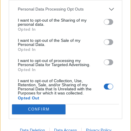
AEK Athens HC: RK Gorenje Velenje 31:29
Personal Data Processing Opt Outs
(16:14)
I want to opt-out of the Sharing of my
personal data.
Opted In
RK Gorenje Velenje:
Panjtar (10 obramb),
I want to opt-out of the Sale of my
Taletović (5 obramb), Haseljić 5, Tajnik 5, Aleks
Personal Data.
Opted In
Kavčič 5, Verdinek 4, Miha Kavčič 4, Miklavčič 3,
I want to opt-out of processing my
PAjt 1, Grmšek 1, Ravnikar 1, Starc, Drobež,
Personal Data for Targeted Advertising.
Opted In
Komar, Jovičić, Predović
I want to opt-out of Collection, Use,
Retention, Sale, and/or Sharing of my
Personal Data that Is Unrelated with the
Purposes for which it was collected.
Opted Out
Opozorilo:
Po 297. členu Kazenskega zakonika je
CONFIRM
posameznik kazensko odgovoren za javno spodbujanje
sovraštva, nasilja ali nestrpnosti. Komentarji z žaljivimi,
rasističnimi, diskriminatornimi ali nezakonitimi vsebinami
Data Deletion
Data Access
Privacy Policy