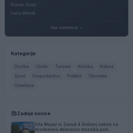
Roman Skale
Ivana Mernik
Vse osmrtnice →
Kategorije
Družba
Utrinki
Turizem
Kronika
Kultura
Šport
Gospodarstvo
Politika
Obvestila
Osmrtnice
Zadnje novice
Vila Mayer in Zavod 4 Šoštanj vabita na
dvodnevno delavnico mozaika pod