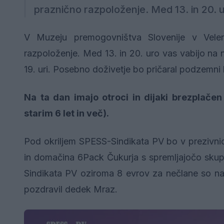
praznično razpoloženje. Med 13. in 20. u
V Muzeju premogovništva Slovenije v Vele
razpoloženje. Med 13. in 20. uro vas vabijo n
19. uri. Posebno doživetje bo pričaral podzemni l
Na ta dan imajo otroci in dijaki brezplač
starim 6 let in več).
Pod okriljem SPESS-Sindikata PV bo v prezivni
in domačina 6Pack Čukurja s spremljajočo skup
Sindikata PV oziroma 8 evrov za nečlane so na
pozdravil dedek Mraz.