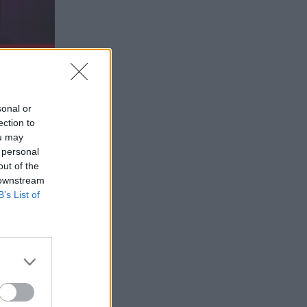
sonal or
ection to
ou may
 personal
out of the
 downstream
B’s List of