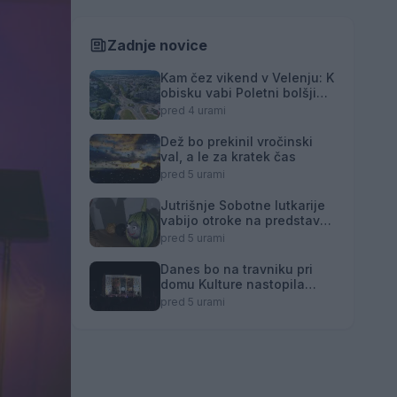
Zadnje novice
Kam čez vikend v Velenju: K
obisku vabi Poletni bolšji
sejem
pred 4 urami
Dež bo prekinil vročinski
val, a le za kratek čas
pred 5 urami
Jutrišnje Sobotne lutkarije
vabijo otroke na predstavo
"Fuj, gosenica!"
pred 5 urami
Danes bo na travniku pri
domu Kulture nastopila
skupina Ringlšpil
pred 5 urami