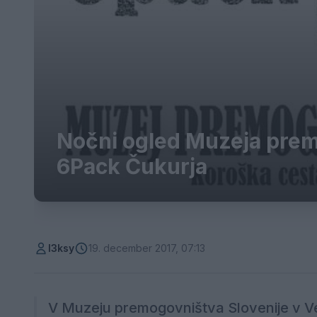
Nočni ogled Muzeja prem
6Pack Čukurja
l3ksy
19. december 2017, 07:13
V Muzeju premogovništva Slovenije v Ve