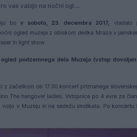
ro vas vabijo na nočni ogl...
nju bo
v soboto, 23. decembra 2017,
vladalo 
a nočni ogled muzeja z obiskom dedka Mraza v jamsk
aser in light show.
en ogled podzemnega dela Muzeja (vstop dovolje
ci z začetkom ob 17.30 koncert priznanega slovenske
ino The hangover ladies. Vstopnice po 4 evre za čl
 voljo v Muzeju in na sedežu sindikata. Po koncertu