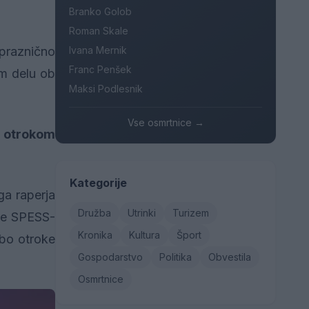
Branko Golob
Roman Skale
praznično
Ivana Mernik
Franc Penšek
em delu ob
Maksi Podlesnik
Vse osmrtnice →
n otrokom
Kategorije
ga raperja
Družba
Utrinki
Turizem
ane SPESS-
Kronika
Kultura
Šport
 bo otroke
Gospodarstvo
Politika
Obvestila
Osmrtnice