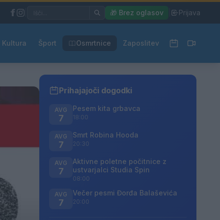
|
🎁 Brez oglasov
|
Prijava
Kultura
Šport
Osmrtnice
Zaposlitev
Prihajajoči dogodki
Pesem kita grbavca
AVG
7
18:00
Smrt Robina Hooda
AVG
7
20:30
Aktivne poletne počitnice z
AVG
ustvarjalci Studia Spin
7
08:00
Večer pesmi Đorđa Balaševića
AVG
7
20:00