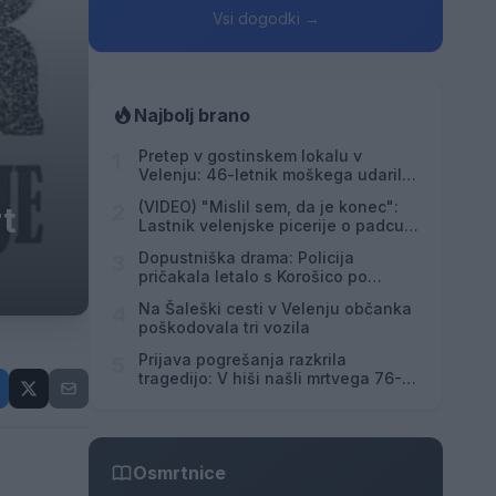
Vsi dogodki →
Najbolj brano
Pretep v gostinskem lokalu v
1
Velenju: 46-letnik moškega udaril s
steklenico in ga zabodel
(VIDEO) "Mislil sem, da je konec":
2
t
Lastnik velenjske picerije o padcu s
padalom na Hrvaškem
Dopustniška drama: Policija
3
pričakala letalo s Korošico po
pristanku
Na Šaleški cesti v Velenju občanka
4
poškodovala tri vozila
Prijava pogrešanja razkrila
5
tragedijo: V hiši našli mrtvega 76-
letnika
Osmrtnice