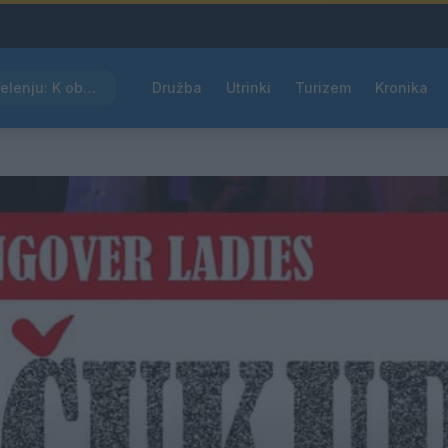
Kam čez vikend v Velenju: K obisku vabi Poletni bolšji sejem
Družba
Utrinki
Turizem
Kronika