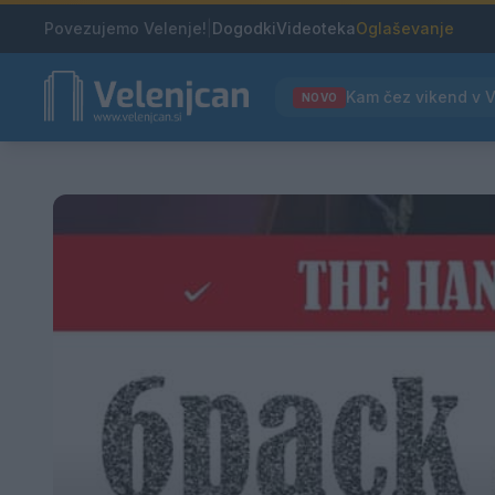
Povezujemo Velenje!
|
Dogodki
Videoteka
Oglaševanje
NOVO