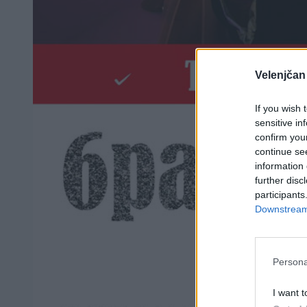
Velenjčan
If you wish 
sensitive in
confirm you
continue se
information 
further disc
participants
Downstream 
Persona
I want t