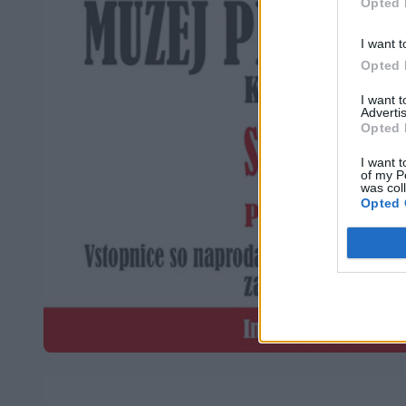
Opted 
I want t
Opted 
I want 
Advertis
Opted 
I want t
of my P
was col
Opted 