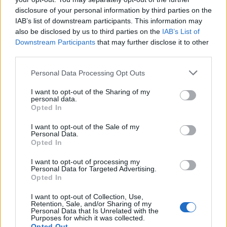
disclosure of your personal information by third parties on the
Fuj, gosenica!
AVG
IAB’s list of downstream participants. This information may
8
10:00
also be disclosed by us to third parties on the
IAB’s List of
Downstream Participants
that may further disclose it to other
Backrooms: Brez izhoda
AVG
8
21:00
third parties.
Personal Data Processing Opt Outs
Vsi dogodki →
I want to opt-out of the Sharing of my
personal data.
Opted In
Najbolj brano
I want to opt-out of the Sale of my
Personal Data.
Pretep v gostinskem lokalu v Velenju: 46-letnik
Opted In
1
moškega udaril s steklenico in ga zabodel
I want to opt-out of processing my
(VIDEO) "Mislil sem, da je konec": Lastnik
2
Personal Data for Targeted Advertising.
velenjske picerije o padcu s padalom na
Opted In
Hrvaškem
Dopustniška drama: Policija pričakala letalo s
3
I want to opt-out of Collection, Use,
Korošico po pristanku
Retention, Sale, and/or Sharing of my
Personal Data that Is Unrelated with the
Na Šaleški cesti v Velenju občanka poškodovala
4
Purposes for which it was collected.
tri vozila
Opted Out