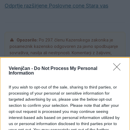
Odprtje razširjene Poslovne cone Stara vas
Opozorilo:
Po 297. členu Kazenskega zakonika je
posameznik kazensko odgovoren za javno spodbujanje
sovraštva, nasilja ali nestrpnosti. Komentarji z žaljivimi,
rasističnimi, diskriminatornimi ali nezakonitimi vsebinami
bodo odstranjeni.
Pravila komentiranja →
Velenjčan -
Do Not Process My Personal
Information
Failed to fetch
If you wish to opt-out of the sale, sharing to third parties, or
processing of your personal or sensitive information for
Prihajajoči dogodki
targeted advertising by us, please use the below opt-out
section to confirm your selection. Please note that after your
Poletni bolšji sejem
AVG
opt-out request is processed you may continue seeing
8
08:00
interest-based ads based on personal information utilized by
Spider-Man: Nov dan
us or personal information disclosed to third parties prior to
AVG
8
18:00
your opt-out. You may separately opt-out of the further