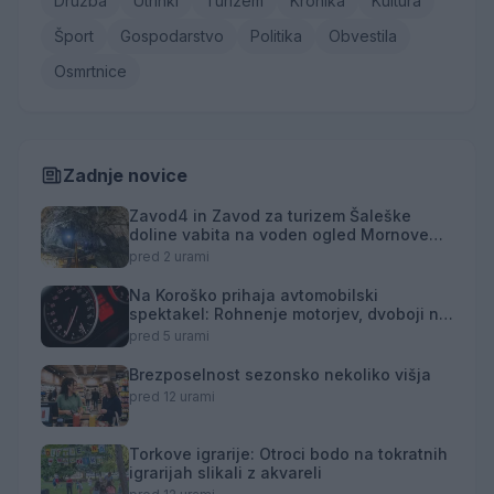
Družba
Utrinki
Turizem
Kronika
Kultura
Šport
Gospodarstvo
Politika
Obvestila
Osmrtnice
Zadnje novice
Zavod4 in Zavod za turizem Šaleške
doline vabita na voden ogled Mornove
zijalke
pred 2 urami
Na Koroško prihaja avtomobilski
spektakel: Rohnenje motorjev, dvoboji na
progah in atraktivni Car Meet
pred 5 urami
Brezposelnost sezonsko nekoliko višja
pred 12 urami
Torkove igrarije: Otroci bodo na tokratnih
igrarijah slikali z akvareli