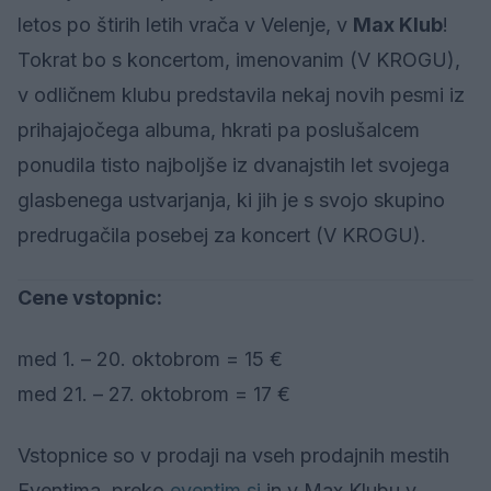
letos po štirih letih vrača v Velenje, v
Max Klub
!
Tokrat bo s koncertom, imenovanim (V KROGU),
v odličnem klubu predstavila nekaj novih pesmi iz
prihajajočega albuma, hkrati pa poslušalcem
ponudila tisto najboljše iz dvanajstih let svojega
glasbenega ustvarjanja, ki jih je s svojo skupino
predrugačila posebej za koncert (V KROGU).
Cene vstopnic:
med 1. – 20. oktobrom = 15 €
med 21. – 27. oktobrom = 17 €
Vstopnice so v prodaji na vseh prodajnih mestih
Eventima, preko
eventim.si
in v Max Klubu v