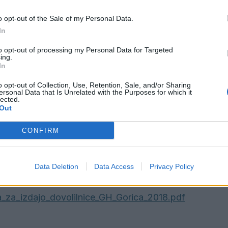
 lanskih podatkov.
o opt-out of the Sale of my Personal Data.
In
eljale do izteka veljavnosti posamezne karte, zato si 
to opt-out of processing my Personal Data for Targeted
Modre cone.
ing.
In
o opt-out of Collection, Use, Retention, Sale, and/or Sharing
Preizku
ersonal Data that Is Unrelated with the Purposes for which it
lected.
Out
kirnih kart, se morajo glasiti na Komunalno podjetje Vel
CONFIRM
Data Deletion
Data Access
Privacy Policy
 abonmajev in parkirnih kart:
a_za_izdajo_dovolilnice_GH_Gorica_2018.pdf