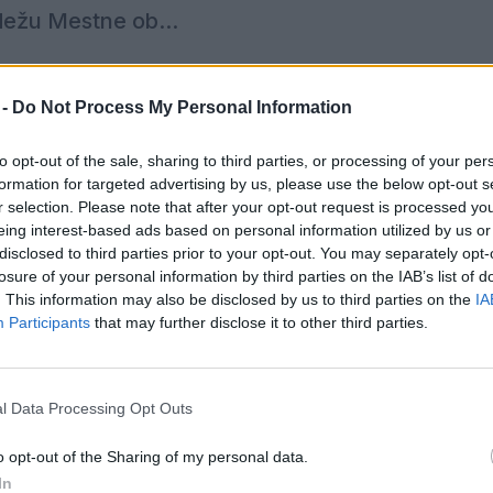
dežu Mestne ob...
ražnih hiš, lahko vso potrebno dokumentacijo glede 
 -
Do Not Process My Personal Information
lenje (Titov trg 1, kletni prostori, pisarna Mod
o tudi po telefonu na številki 03 896 18 72.
to opt-out of the sale, sharing to third parties, or processing of your per
formation for targeted advertising by us, please use the below opt-out s
r selection. Please note that after your opt-out request is processed y
nje,
www.kp-velenje.si
(Uporabniški center, Vloge in
eing interest-based ads based on personal information utilized by us or
ev letnih parkirnih abonmajev in parkirnih kart. Vl
disclosed to third parties prior to your opt-out. You may separately opt-
losure of your personal information by third parties on the IAB’s list of
.
. This information may also be disclosed by us to third parties on the
IA
Participants
that may further disclose it to other third parties.
secu januarju (v prvem in drugem tednu januarja za
četrtem tednu januarja za cono D).
l Data Processing Opt Outs
ki se glasijo na registrsko številko avtomobila, bodo 
o opt-out of the Sharing of my personal data.
a 2018. Tem uporabnikom ni treba pošiljati vlog,
In