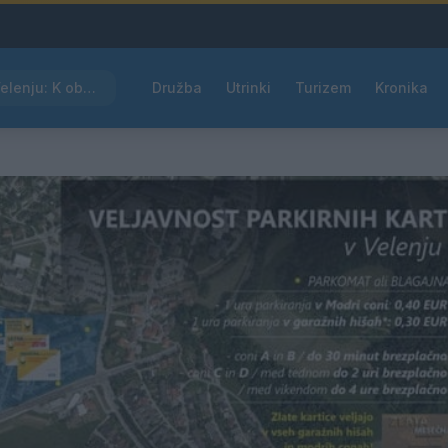
Kam čez vikend v Velenju: K obisku vabi Poletni bolšji sejem
Družba
Utrinki
Turizem
Kronika