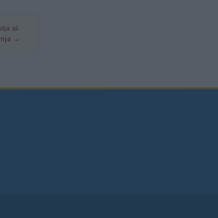
ja ali
anja →