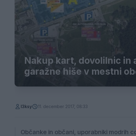
Nakup kart, dovolilnic i
garažne hiše v mestni obč
l3ksy
11. december 2017, 08:33
Občanke in občani, uporabniki modrih co