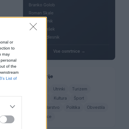
Branko Golob
Roman Skale
parkiranja
Ivana Mernik
Franc Penšek
re cone).
Maksi Podlesnik
sonal or
ection to
Vse osmrtnice →
ou may
 obrazci,
 personal
oge lahko
out of the
 downstream
Kategorije
B’s List of
Družba
Utrinki
Turizem
 cono A in
Kronika
Kultura
Šport
Gospodarstvo
Politika
Obvestila
veljali do
Osmrtnice
 saj bodo