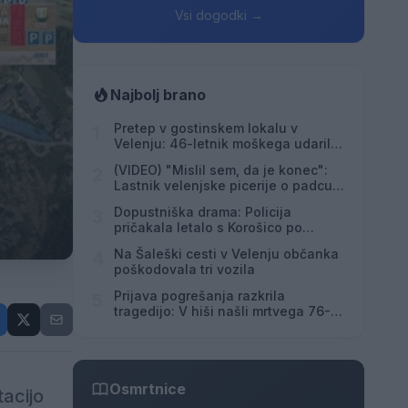
Vsi dogodki →
Najbolj brano
Pretep v gostinskem lokalu v
1
Velenju: 46-letnik moškega udaril s
steklenico in ga zabodel
(VIDEO) "Mislil sem, da je konec":
2
Lastnik velenjske picerije o padcu s
padalom na Hrvaškem
Dopustniška drama: Policija
3
pričakala letalo s Korošico po
pristanku
Na Šaleški cesti v Velenju občanka
4
poškodovala tri vozila
Prijava pogrešanja razkrila
5
tragedijo: V hiši našli mrtvega 76-
letnika
Osmrtnice
acijo