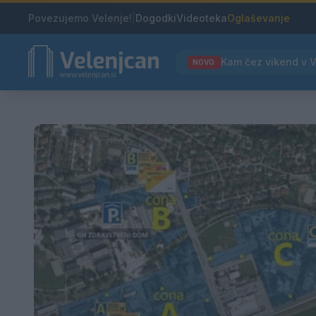
Povezujemo Velenje!
|
Dogodki
Videoteka
Oglaševanje
NOVO