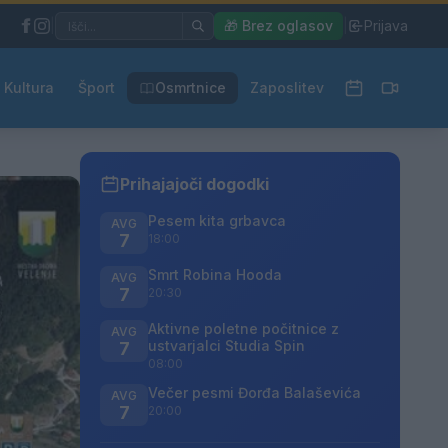
|
🎁 Brez oglasov
|
Prijava
Kultura
Šport
Osmrtnice
Zaposlitev
Prihajajoči dogodki
Pesem kita grbavca
AVG
7
18:00
Smrt Robina Hooda
AVG
7
20:30
Aktivne poletne počitnice z
AVG
ustvarjalci Studia Spin
7
08:00
Večer pesmi Đorđa Balaševića
AVG
7
20:00