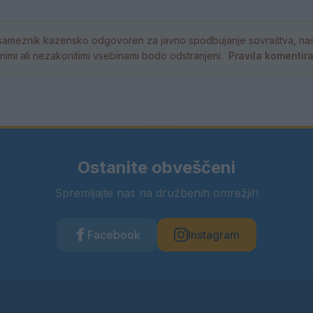
ameznik kazensko odgovoren za javno spodbujanje sovraštva, nasil
tornimi ali nezakonitimi vsebinami bodo odstranjeni.
Pravila komentir
Ostanite obveščeni
Spremljajte nas na družbenih omrežjih
Facebook
Instagram