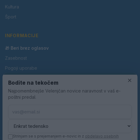
Kultura
Šport
INFORMACIJE
🎁 Beri brez oglasov
Zasebnost
Pogoji uporabe
×
Piškotki
Bodite na tekočem
Oglaševanje
Najpomembnejše Velenjčan novice naravnost v vaš e-
poštni predal.
Kontakt
Pravila nagradnih iger
Pravila volilne kampanje
Strinjam se s prejemanjem e-novic in z
obdelavo osebnih