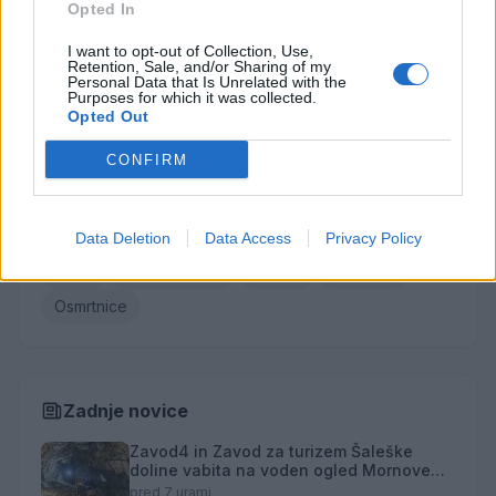
Roman Skale
Opted In
Ivana Mernik
I want to opt-out of Collection, Use,
Retention, Sale, and/or Sharing of my
Personal Data that Is Unrelated with the
Vse osmrtnice →
Purposes for which it was collected.
Opted Out
CONFIRM
Kategorije
Družba
Utrinki
Turizem
Kronika
Kultura
Data Deletion
Data Access
Privacy Policy
Šport
Gospodarstvo
Politika
Obvestila
Osmrtnice
Zadnje novice
Zavod4 in Zavod za turizem Šaleške
doline vabita na voden ogled Mornove
zijalke
pred 7 urami