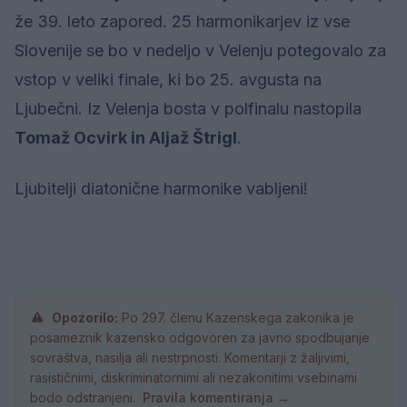
že 39. leto zapored. 25 harmonikarjev iz vse
Slovenije se bo v nedeljo v Velenju potegovalo za
vstop v veliki finale, ki bo 25. avgusta na
Ljubečni. Iz Velenja bosta v polfinalu nastopila
Tomaž Ocvirk in Aljaž Štrigl
.
Ljubitelji diatonične harmonike vabljeni!
Opozorilo:
Po 297. členu Kazenskega zakonika je
posameznik kazensko odgovoren za javno spodbujanje
sovraštva, nasilja ali nestrpnosti. Komentarji z žaljivimi,
rasističnimi, diskriminatornimi ali nezakonitimi vsebinami
bodo odstranjeni.
Pravila komentiranja →