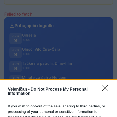
Failed to fetch
Prihajajoči dogodki
Odiseja
AVG
9
19:00
Obišči Vilo Čira-Čara
AVG
9
10:00
Tačke na patrulji: Dino-film
AVG
9
16:00
Minute za šah z Nejcem
AVG
10
09:00
Velenjčan -
Do Not Process My Personal
Information
Vsi dogodki →
If you wish to opt-out of the sale, sharing to third parties, or
processing of your personal or sensitive information for