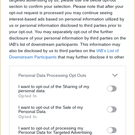
targeted advertising by us, please use the below opt-out
Najbolj brano
section to confirm your selection. Please note that after your
opt-out request is processed you may continue seeing
Pretep v gostinskem lokalu v Velenju: 46-letnik
1
moškega udaril s steklenico in ga zabodel
interest-based ads based on personal information utilized by
us or personal information disclosed to third parties prior to
(VIDEO) "Mislil sem, da je konec": Lastnik
2
your opt-out. You may separately opt-out of the further
velenjske picerije o padcu s padalom na
Hrvaškem
disclosure of your personal information by third parties on the
Dopustniška drama: Policija pričakala letalo s
3
IAB’s list of downstream participants. This information may
Korošico po pristanku
also be disclosed by us to third parties on the
IAB’s List of
Na Šaleški cesti v Velenju občanka poškodovala
4
Downstream Participants
that may further disclose it to other
tri vozila
third parties.
Prijava pogrešanja razkrila tragedijo: V hiši našli
5
mrtvega 76-letnika
Personal Data Processing Opt Outs
I want to opt-out of the Sharing of my
personal data.
Opted In
Osmrtnice
I want to opt-out of the Sale of my
Danica Sladič
Personal Data.
Opted In
Cvetko Jeseničnik
Branko Golob
I want to opt-out of processing my
Personal Data for Targeted Advertising.