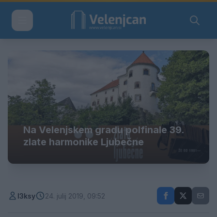
Na Velenjskem gradu polfinale 39.
zlate harmonike Ljubečne
l3ksy
24. julij 2019, 09:52