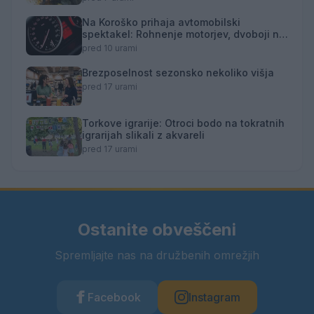
Na Koroško prihaja avtomobilski
spektakel: Rohnenje motorjev, dvoboji na
progah in atraktivni Car Meet
pred 10 urami
Brezposelnost sezonsko nekoliko višja
pred 17 urami
Torkove igrarije: Otroci bodo na tokratnih
igrarijah slikali z akvareli
pred 17 urami
Ostanite obveščeni
Spremljajte nas na družbenih omrežjih
Facebook
Instagram