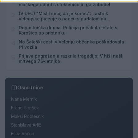
1
moškega udaril s steklenico in ga zabodel
(VIDEO) "Mislil sem, da je konec": Lastnik
2
velenjske picerije o padcu s padalom na
Hrvaškem
Dopustniška drama: Policija pričakala letalo s
3
Korošico po pristanku
Na Šaleški cesti v Velenju občanka poškodovala
4
tri vozila
Prijava pogrešanja razkrila tragedijo: V hiši našli
5
mrtvega 76-letnika
Osmrtnice
Ivana Mernik
Franc Penšek
Maksi Podlesnik
Stanislava Arlič
Elica Vačun