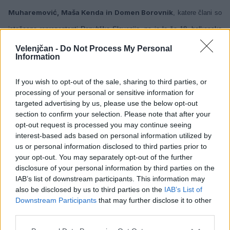
Muharemović, Maša Kenda in Domen Borovnik
, katere člani so
istočasno reprezentanti Republike Slovenije, pa je le še 18. balkansko
prvenstvo do 21 let v Herceg Novem (Črna Gora).
Velenjčan -
Do Not Process My Personal
Information
Vodstvo kluba čestita tekmovalkam, tekmovalcem in njihovim staršem,
If you wish to opt-out of the sale, sharing to third parties, or
ter trenerjem za vztrajanje na zastavljeni športni poti!
processing of your personal or sensitive information for
targeted advertising by us, please use the below opt-out
section to confirm your selection. Please note that after your
opt-out request is processed you may continue seeing
interest-based ads based on personal information utilized by
us or personal information disclosed to third parties prior to
Opozorilo:
Po 297. členu Kazenskega zakonika je
your opt-out. You may separately opt-out of the further
posameznik kazensko odgovoren za javno spodbujanje
disclosure of your personal information by third parties on the
sovraštva, nasilja ali nestrpnosti. Komentarji z žaljivimi,
IAB’s list of downstream participants. This information may
rasističnimi, diskriminatornimi ali nezakonitimi vsebinami
also be disclosed by us to third parties on the
IAB’s List of
bodo odstranjeni.
Pravila komentiranja →
Downstream Participants
that may further disclose it to other
third parties.
Failed to fetch