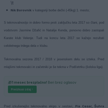
\t
Nik Borovnik
v kategoriji borbe dečki (-45kg) 1. mesto;
S tekmovalnostjo in dobro formo proti zaključku leta 2017 so člani, pod
vodstvom Jasmine Džafić in Natalije Kenda, ponovno dobro zastopali
Karate klub Velenje. Tudi na koncu leta 2017 se kažejo rezultati
celoletnega trdega dela v klubu.
Tekmovalna sezona 2017 / 2018 v jesenskem delu se izteka. Pred
mlajšimi tekmovalci in začetniki je še tekma v Podčetrtku (šolska liga).
🎁
1 mesec brezplačno!
Beri brez oglasov
Preizkusi zdaj
Pia Cesar, Šuhra
Pred izkušenejšo tekmovalno ekipo v sestavi,