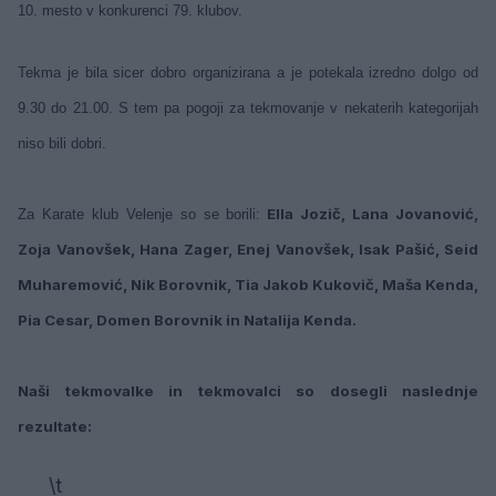
10. mesto v konkurenci 79. klubov.
Tekma je bila sicer dobro organizirana a je potekala izredno dolgo od
9.30 do 21.00. S tem pa pogoji za tekmovanje v nekaterih kategorijah
niso bili dobri.
Ella Jozič, Lana Jovanović,
Za Karate klub Velenje so se borili:
Zoja Vanovšek, Hana Zager, Enej Vanovšek, Isak Pašić, Seid
Muharemović, Nik Borovnik, Tia Jakob Kukovič, Maša Kenda,
Pia Cesar, Domen Borovnik in Natalija Kenda.
Naši tekmovalke in tekmovalci so dosegli naslednje
rezultate:
\t