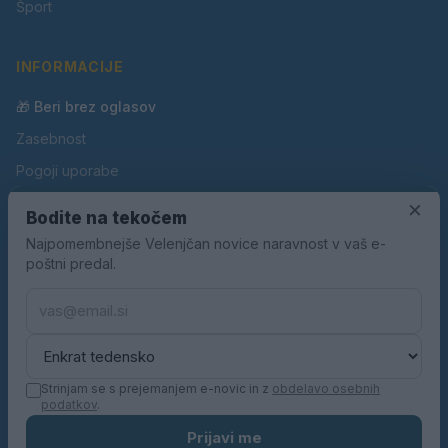
Šport
INFORMACIJE
🎁 Beri brez oglasov
Zasebnost
Pogoji uporabe
Piškotki
×
Bodite na tekočem
Oglaševanje
Najpomembnejše Velenjčan novice naravnost v vaš e-
poštni predal.
Kontakt
Pravila nagradnih iger
Pravila volilne kampanje
Strinjam se s prejemanjem e-novic in z
obdelavo osebnih
podatkov
.
© 2026 Velenjčan. Vse pravice pridržane.
Prijavi me