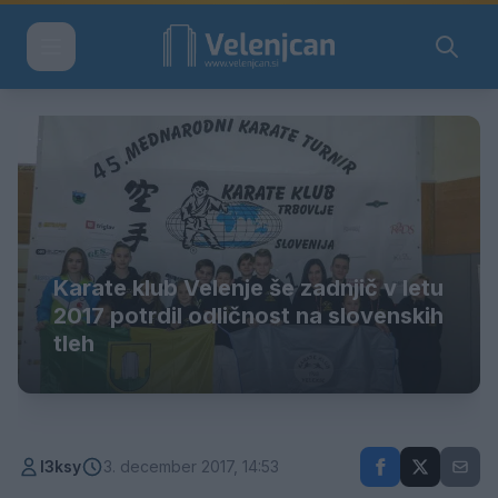
Karate klub Velenje še zadnjič v letu
2017 potrdil odličnost na slovenskih
tleh
l3ksy
3. december 2017, 14:53