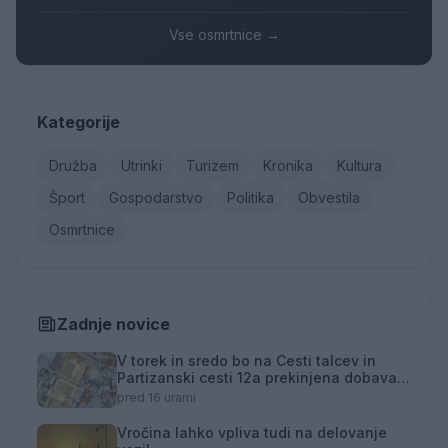
Vse osmrtnice →
Kategorije
Družba
Utrinki
Turizem
Kronika
Kultura
Šport
Gospodarstvo
Politika
Obvestila
Osmrtnice
Zadnje novice
V torek in sredo bo na Cesti talcev in
Partizanski cesti 12a prekinjena dobava
toplotne energije
pred 16 urami
Vročina lahko vpliva tudi na delovanje