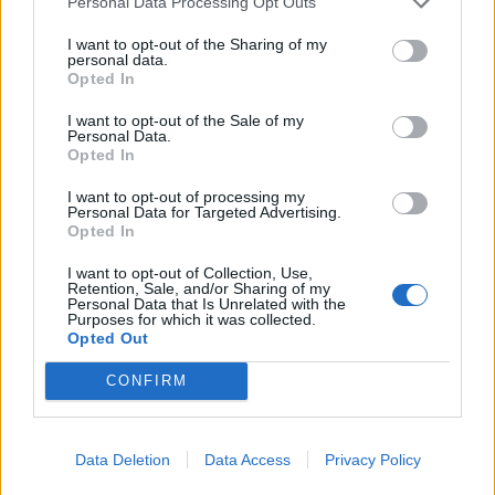
Personal Data Processing Opt Outs
Prihajajoči dogodki
I want to opt-out of the Sharing of my
personal data.
Opted In
Pesem kita grbavca
AVG
7
18:00
I want to opt-out of the Sale of my
Personal Data.
Smrt Robina Hooda
AVG
Opted In
7
20:30
I want to opt-out of processing my
Aktivne poletne počitnice z ustvarjalci Studia
AVG
Personal Data for Targeted Advertising.
Spin
7
Opted In
08:00
I want to opt-out of Collection, Use,
Večer pesmi Đorđa Balaševića
AVG
Retention, Sale, and/or Sharing of my
7
20:00
Personal Data that Is Unrelated with the
Purposes for which it was collected.
Opted Out
Vsi dogodki →
CONFIRM
Najbolj brano
Data Deletion
Data Access
Privacy Policy
Pretep v gostinskem lokalu v Velenju: 46-letnik