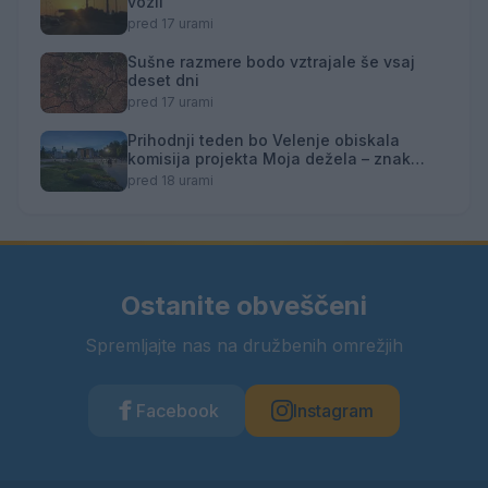
vozil
pred 17 urami
Sušne razmere bodo vztrajale še vsaj
deset dni
pred 17 urami
Prihodnji teden bo Velenje obiskala
komisija projekta Moja dežela – znak
gostoljubnosti
pred 18 urami
Ostanite obveščeni
Spremljajte nas na družbenih omrežjih
Facebook
Instagram