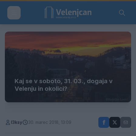
Kaj se v soboto, 31. 03., dogaja v
Velenju in okolici?
l3ksy
30. marec 2018, 13:09