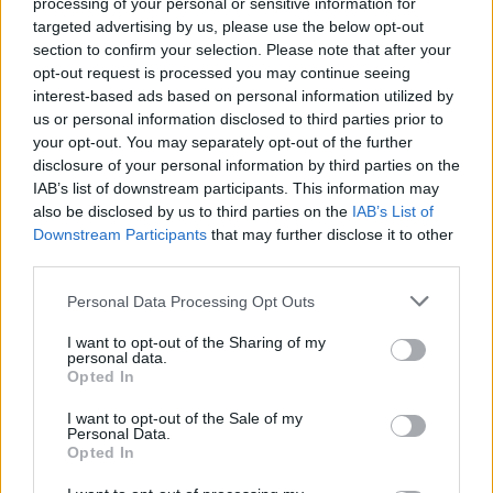
processing of your personal or sensitive information for
korespondenci. Po razstavi o Kajuhovem
targeted advertising by us, please use the below opt-out
section to confirm your selection. Please note that after your
dopisovanje z njegovo prvo ljubeznijo Marijo
opt-out request is processed you may continue seeing
Medved, bo tokrat razstavljeno pesnikovo
interest-based ads based on personal information utilized by
us or personal information disclosed to third parties prior to
dopisovanje z njegovim prijateljem in urednikom
your opt-out. You may separately opt-out of the further
revije Slovenska mladina, Konstantinom
disclosure of your personal information by third parties on the
IAB’s list of downstream participants. This information may
Nahtigalom. Avtorica razstave je Andreja
also be disclosed by us to third parties on the
IAB’s List of
Jurkovnik.
Downstream Participants
that may further disclose it to other
third parties.
Knjižnica Velenje (Domoznansko razstavišče)
Personal Data Processing Opt Outs
Prost vstop
I want to opt-out of the Sharing of my
personal data.
Opted In
15. 9. 2017 - 31. 3. 2018
I want to opt-out of the Sale of my
Personal Data.
Opted In
Razstava »Zeleno Velenje,
trideset let po ekološki