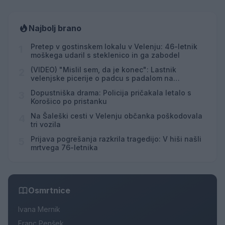
Najbolj brano
Pretep v gostinskem lokalu v Velenju: 46-letnik
1
moškega udaril s steklenico in ga zabodel
(VIDEO) "Mislil sem, da je konec": Lastnik
2
velenjske picerije o padcu s padalom na
Hrvaškem
Dopustniška drama: Policija pričakala letalo s
3
Korošico po pristanku
Na Šaleški cesti v Velenju občanka poškodovala
4
tri vozila
Prijava pogrešanja razkrila tragedijo: V hiši našli
5
mrtvega 76-letnika
Osmrtnice
Ivana Mernik
Franc Penšek