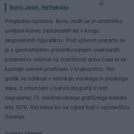
Boris Jesih, Refleksije
Pregledna razstava. Boris Jesih se je umetniško
uveljavil konec šestdesetih let v krogu
ekspresivnih figuralikov. Pod vplivom poparta se
je z geometrijskim preoblikovanjem vsakdanjih
predmetov odzival na značilnosti duha časa in se
kasneje usmeril predvsem v krajinarstvo. Kot
grafik se odlikuje v tehnikah visokega in ploskega
tiska, z vrhuncem v barvni litografiji in kot
nagrajenec 13. mednarodnega grafičnega bienala
leta 1979. Razstava bo na ogled tudi v razstavišču
Gorenje.
Galerija Velenje