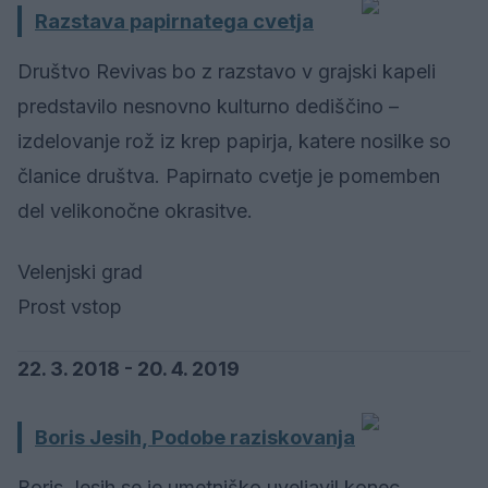
Razstava papirnatega cvetja
Društvo Revivas bo z razstavo v grajski kapeli
predstavilo nesnovno kulturno dediščino –
izdelovanje rož iz krep papirja, katere nosilke so
članice društva. Papirnato cvetje je pomemben
del velikonočne okrasitve.
Velenjski grad
Prost vstop
22. 3. 2018 - 20. 4. 2019
Boris Jesih, Podobe raziskovanja
Boris Jesih se je umetniško uveljavil konec