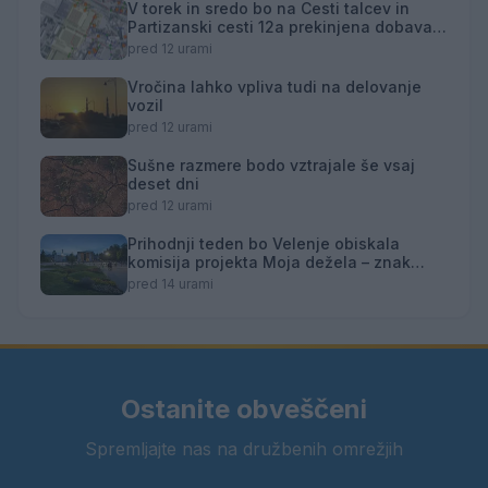
V torek in sredo bo na Cesti talcev in
Partizanski cesti 12a prekinjena dobava
toplotne energije
pred 12 urami
Vročina lahko vpliva tudi na delovanje
vozil
pred 12 urami
Sušne razmere bodo vztrajale še vsaj
deset dni
pred 12 urami
Prihodnji teden bo Velenje obiskala
komisija projekta Moja dežela – znak
gostoljubnosti
pred 14 urami
Ostanite obveščeni
Spremljajte nas na družbenih omrežjih