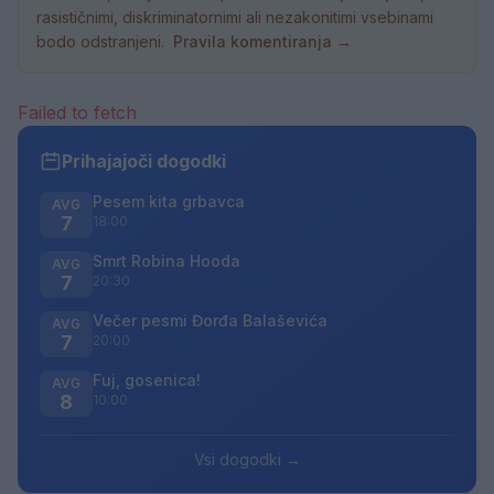
rasističnimi, diskriminatornimi ali nezakonitimi vsebinami
bodo odstranjeni.
Pravila komentiranja →
Failed to fetch
Prihajajoči dogodki
Pesem kita grbavca
AVG
7
18:00
Smrt Robina Hooda
AVG
7
20:30
Večer pesmi Đorđa Balaševića
AVG
7
20:00
Fuj, gosenica!
AVG
8
10:00
Vsi dogodki →