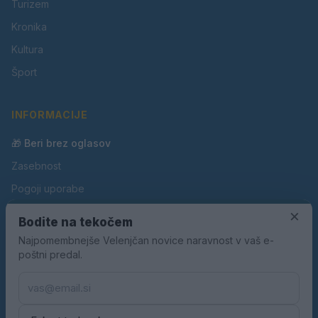
Turizem
Kronika
Kultura
Šport
INFORMACIJE
🎁 Beri brez oglasov
Zasebnost
Pogoji uporabe
Piškotki
×
Bodite na tekočem
Oglaševanje
Najpomembnejše Velenjčan novice naravnost v vaš e-
poštni predal.
Kontakt
Pravila nagradnih iger
Pravila volilne kampanje