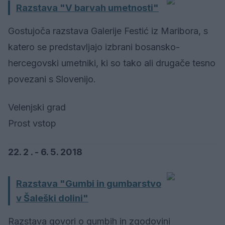
Razstava "V barvah umetnosti"
Gostujoča razstava Galerije Festić iz Maribora, s
katero se predstavljajo izbrani bosansko-
hercegovski umetniki, ki so tako ali drugače tesno
povezani s Slovenijo.
Velenjski grad
Prost vstop
22. 2 . - 6. 5. 2018
Razstava "Gumbi in gumbarstvo
v Šaleški dolini"
Razstava govori o gumbih in zgodovini