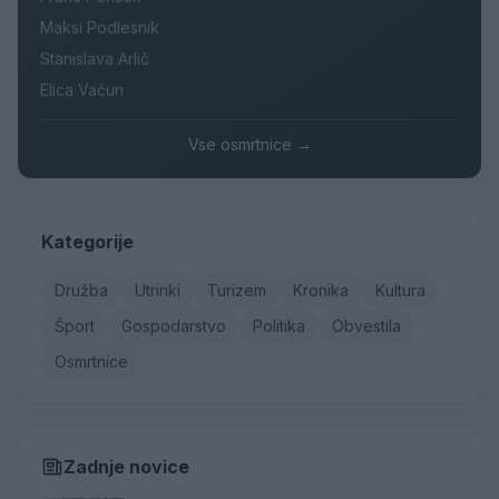
Maksi Podlesnik
Stanislava Arlič
Elica Vačun
Vse osmrtnice →
Kategorije
Družba
Utrinki
Turizem
Kronika
Kultura
Šport
Gospodarstvo
Politika
Obvestila
Osmrtnice
Zadnje novice