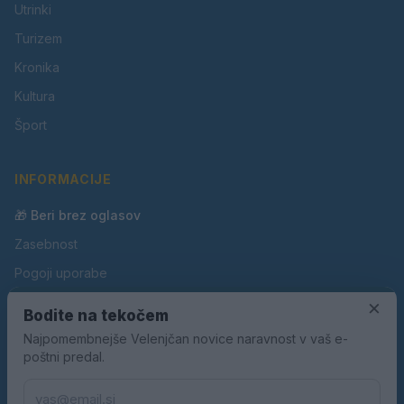
Utrinki
Turizem
Kronika
Kultura
Šport
INFORMACIJE
🎁 Beri brez oglasov
Zasebnost
Pogoji uporabe
Piškotki
×
Bodite na tekočem
Oglaševanje
Najpomembnejše Velenjčan novice naravnost v vaš e-
poštni predal.
Kontakt
Pravila nagradnih iger