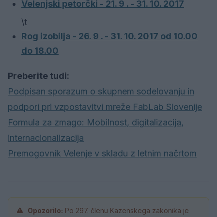
Velenjski petorčki - 21. 9 . - 31. 10. 2017
\t
Rog izobilja - 26. 9 . - 31. 10. 2017 od 10.00
do 18.00
Preberite tudi:
Podpisan sporazum o skupnem sodelovanju in
podpori pri vzpostavitvi mreže FabLab Slovenije
Formula za zmago: Mobilnost, digitalizacija,
internacionalizacija
Premogovnik Velenje v skladu z letnim načrtom
Opozorilo:
Po 297. členu Kazenskega zakonika je