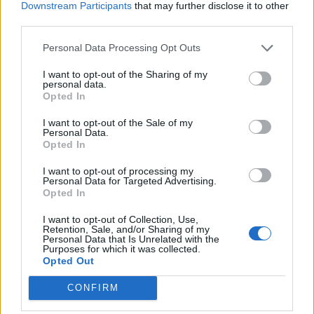
\t
Downstream Participants
that may further disclose it to other
third parties.
Lila Prap - Znakovne podobe - 7. 9. - 30. 9.
2017
Personal Data Processing Opt Outs
\t
I want to opt-out of the Sharing of my
personal data.
Pikina fotografska razstava »Na kmetiji je
Opted In
lepo« - 13. 9 . - 15. 10. 2017 od 10.00 do
I want to opt-out of the Sale of my
Personal Data.
18.00
Opted In
\t
I want to opt-out of processing my
Personal Data for Targeted Advertising.
Razstava ob 25-letnici konservatorsko
Opted In
restavratorske delavnice Muzeja Velenje -
I want to opt-out of Collection, Use,
13. 9 . - 1. 12. 2017
Retention, Sale, and/or Sharing of my
Personal Data that Is Unrelated with the
Purposes for which it was collected.
\t
Opted Out
Pika se po deželi potika - 14. 9 . - 15. 10. 2017
CONFIRM
ob 17:30