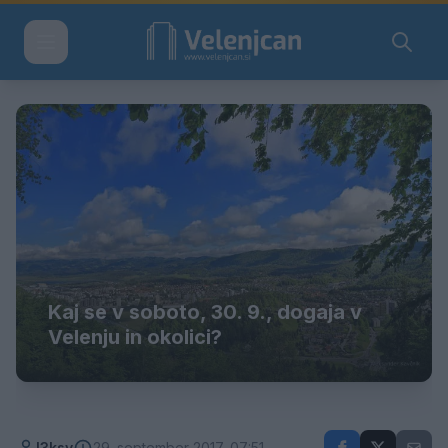
Kaj se v soboto, 30. 9., dogaja v
Velenju in okolici?
l3ksy
29. september 2017, 07:51