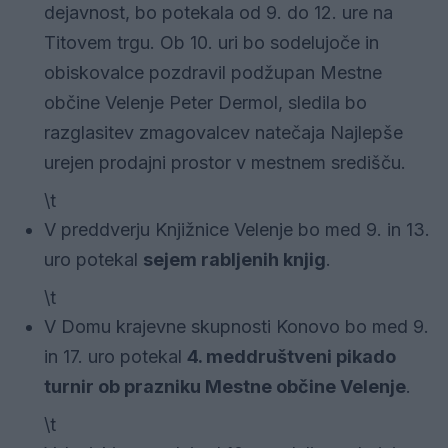
dejavnost, bo potekala od 9. do 12. ure na
Titovem trgu. Ob 10. uri bo sodelujoče in
obiskovalce pozdravil podžupan Mestne
občine Velenje Peter Dermol, sledila bo
razglasitev zmagovalcev natečaja Najlepše
urejen prodajni prostor v mestnem središču.
\t
V preddverju Knjižnice Velenje bo med 9. in 13.
uro potekal
sejem rabljenih knjig
.
\t
V Domu krajevne skupnosti Konovo bo med 9.
in 17. uro potekal
4. meddruštveni pikado
turnir ob prazniku Mestne občine Velenje
.
\t