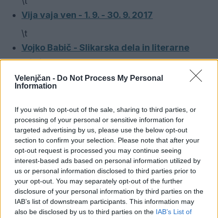
\t
Vija vaja ven - 1. 9. - 30. 9. 2017
\t
Vojko Babič - Slikarska dela in literarne
misli - 1. 9. - 30. 9. 2017
Velenjčan -
Do Not Process My Personal
\t
Information
Zeliščarna v Starem Velenju - 1. 9. - 30. 9.
2017
If you wish to opt-out of the sale, sharing to third parties, or
processing of your personal or sensitive information for
\t
targeted advertising by us, please use the below opt-out
section to confirm your selection. Please note that after your
Zdenka Žido - razstava slik - 1. 9. - 30. 9.
opt-out request is processed you may continue seeing
2017
interest-based ads based on personal information utilized by
us or personal information disclosed to third parties prior to
\t
your opt-out. You may separately opt-out of the further
Spodobno in plemenito, razstava - 7. 9. - 30.
disclosure of your personal information by third parties on the
IAB’s list of downstream participants. This information may
9. 2017 ob 18.00
also be disclosed by us to third parties on the
IAB’s List of