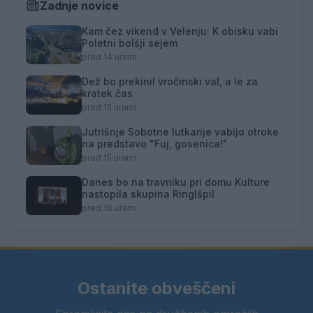
Zadnje novice
Kam čez vikend v Velenju: K obisku vabi
Poletni bolšji sejem
pred 14 urami
Dež bo prekinil vročinski val, a le za
kratek čas
pred 15 urami
Jutrišnje Sobotne lutkarije vabijo otroke
na predstavo "Fuj, gosenica!"
pred 15 urami
Danes bo na travniku pri domu Kulture
nastopila skupina Ringlšpil
pred 16 urami
Ostanite obveščeni