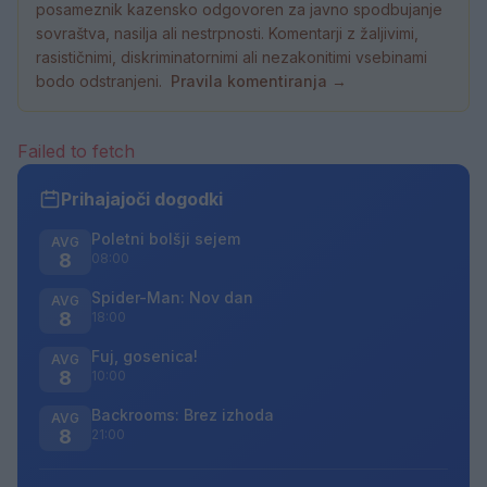
posameznik kazensko odgovoren za javno spodbujanje
sovraštva, nasilja ali nestrpnosti. Komentarji z žaljivimi,
rasističnimi, diskriminatornimi ali nezakonitimi vsebinami
bodo odstranjeni.
Pravila komentiranja →
Failed to fetch
Prihajajoči dogodki
Poletni bolšji sejem
AVG
8
08:00
Spider-Man: Nov dan
AVG
8
18:00
Fuj, gosenica!
AVG
8
10:00
Backrooms: Brez izhoda
AVG
8
21:00