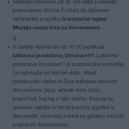
Velenjski muzealci od 10. ure dalje podarjajo
prebivalcem občine Šoštanj ob njihovem
občinskem prazniku
brezplačen ogled
Muzeja usnjarstva na Slovenskem
.
\t
V Galeriji Velenje bo ob 10:30 potekala
lutkovna predstava, Dinozavri?!
Lutkovna
predstava Dinozavri?! je pustolovska komedija
za najmlajše od treh let dalje. Mladi
raziskovalki Vesna in Živa odkrijeta resnično
dinozavrovo jajce, ampak nista čisto
prepričani, kaj naj z njim storita. Razvije se
smešna, napeta in hkrati poučna zgodba o
dinozavrih, na koncu katere se gledalci soočijo
s »pravim dinozavrom«.