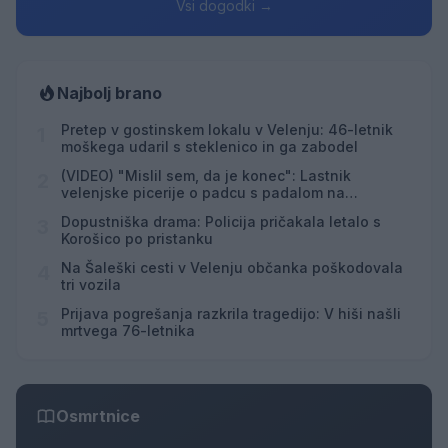
Vsi dogodki →
Najbolj brano
Pretep v gostinskem lokalu v Velenju: 46-letnik
1
moškega udaril s steklenico in ga zabodel
(VIDEO) "Mislil sem, da je konec": Lastnik
2
velenjske picerije o padcu s padalom na
Hrvaškem
Dopustniška drama: Policija pričakala letalo s
3
Korošico po pristanku
Na Šaleški cesti v Velenju občanka poškodovala
4
tri vozila
Prijava pogrešanja razkrila tragedijo: V hiši našli
5
mrtvega 76-letnika
Osmrtnice