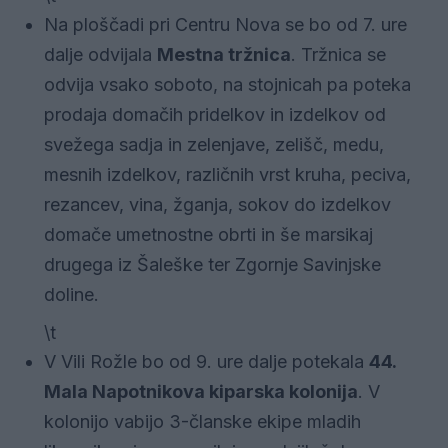
Na ploščadi pri Centru Nova se bo od 7. ure
dalje odvijala
Mestna tržnica
. Tržnica se
odvija vsako soboto, na stojnicah pa poteka
prodaja domačih pridelkov in izdelkov od
svežega sadja in zelenjave, zelišč, medu,
mesnih izdelkov, različnih vrst kruha, peciva,
rezancev, vina, žganja, sokov do izdelkov
domače umetnostne obrti in še marsikaj
drugega iz Šaleške ter Zgornje Savinjske
doline.
\t
V Vili Rožle bo od 9. ure dalje potekala
44.
Mala Napotnikova kiparska kolonija
. V
kolonijo vabijo 3-članske ekipe mladih