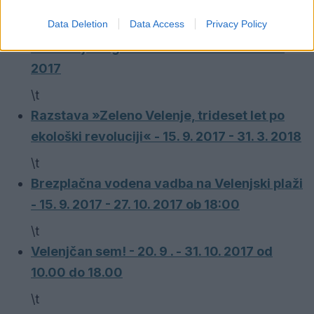
\t
Data Deletion
Data Access
Privacy Policy
Princ Ki-Ki-Do in drugi junaki - Razstava
ilustracij Grege Mastnaka - 14. 9 . - 15. 10.
2017
\t
Razstava »Zeleno Velenje, trideset let po
ekološki revoluciji« - 15. 9. 2017 - 31. 3. 2018
\t
Brezplačna vodena vadba na Velenjski plaži
- 15. 9. 2017 - 27. 10. 2017 ob 18:00
\t
Velenjčan sem! - 20. 9 . - 31. 10. 2017 od
10.00 do 18.00
\t