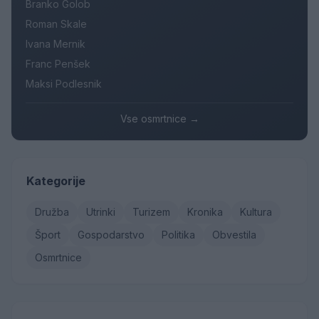
Branko Golob
Roman Skale
Ivana Mernik
Franc Penšek
Maksi Podlesnik
Vse osmrtnice →
Kategorije
Družba
Utrinki
Turizem
Kronika
Kultura
Šport
Gospodarstvo
Politika
Obvestila
Osmrtnice