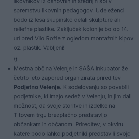
likovnikov iz osnovnih in srednjih šol v
spremstvu likovnih pedagogov. Udeleženci
bodo iz lesa skupinsko delali skulpture ali
reliefne plastike. Zaključek kolonije bo ob 14.
uri pred Vilo Rožle z ogledom montažnih kipov
oz. plastik. Vabljeni!
\t
Mestna občina Velenje in SAŠA inkubator že
četrto leto zapored organizirata prireditev
Podjetno Velenje
. K sodelovanju so povabili
podjetnike, ki imajo sedež v Velenju, in jim dali
možnost, da svoje storitve in izdelke na
Titovem trgu brezplačno predstavijo
občankam in občanom. Prireditev, v okviru
katere bodo lahko podjetniki predstavili svojo