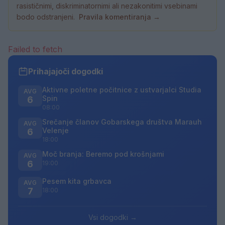
rasističnimi, diskriminatornimi ali nezakonitimi vsebinami
bodo odstranjeni.
Pravila komentiranja →
Failed to fetch
Prihajajoči dogodki
Aktivne poletne počitnice z ustvarjalci Studia
AVG
Spin
6
08:00
Srečanje članov Gobarskega društva Marauh
AVG
Velenje
6
18:00
Moč branja: Beremo pod krošnjami
AVG
6
19:00
Pesem kita grbavca
AVG
7
18:00
Vsi dogodki →