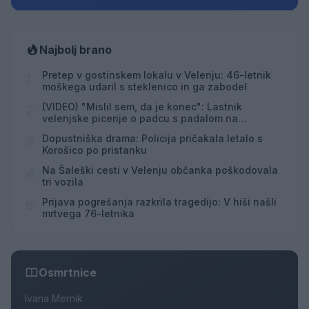
Najbolj brano
Pretep v gostinskem lokalu v Velenju: 46-letnik
1
moškega udaril s steklenico in ga zabodel
(VIDEO) "Mislil sem, da je konec": Lastnik
2
velenjske picerije o padcu s padalom na
Hrvaškem
Dopustniška drama: Policija pričakala letalo s
3
Korošico po pristanku
Na Šaleški cesti v Velenju občanka poškodovala
4
tri vozila
Prijava pogrešanja razkrila tragedijo: V hiši našli
5
mrtvega 76-letnika
Osmrtnice
Ivana Mernik