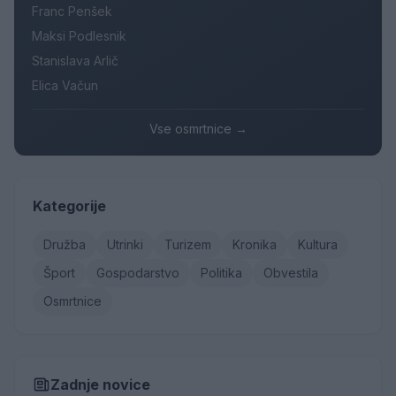
Franc Penšek
Maksi Podlesnik
Stanislava Arlič
Elica Vačun
Vse osmrtnice →
Kategorije
Družba
Utrinki
Turizem
Kronika
Kultura
Šport
Gospodarstvo
Politika
Obvestila
Osmrtnice
Zadnje novice