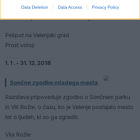
kratek, a celovit pregled zgodovine Šaleške
Data Deletion
Data Access
Privacy Policy
doline od pradavnine do današnjih dni.
Pešpot na Velenjski grad
Prost vstop
1. 1 . - 31. 12. 2018
Sončne zgodbe mladega mesta
Razstava pripoveduje zgodbo o Sončnem parku
in Vili Rožle, o času, ko je Velenje postajalo mesto
ter o ljudeh, ki so ga zgradili.
Vila Rožle