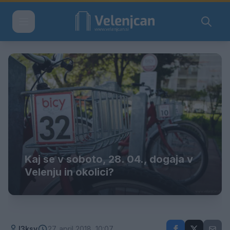
Kaj se v soboto, 28. 04., dogaja v
Velenju in okolici?
l3ksy
27. april 2018, 10:07