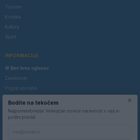
Turizem
Kronika
Kultura
Šport
INFORMACIJE
🎁 Beri brez oglasov
Zasebnost
Pogoji uporabe
Piškotki
×
Bodite na tekočem
Oglaševanje
Najpomembnejše Velenjčan novice naravnost v vaš e-
poštni predal.
Kontakt
Pravila nagradnih iger
Pravila volilne kampanje