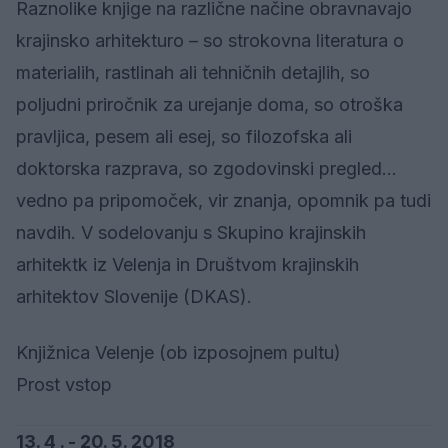
Raznolike knjige na različne načine obravnavajo
krajinsko arhitekturo – so strokovna literatura o
materialih, rastlinah ali tehničnih detajlih, so
poljudni priročnik za urejanje doma, so otroška
pravljica, pesem ali esej, so filozofska ali
doktorska razprava, so zgodovinski pregled…
vedno pa pripomoček, vir znanja, opomnik pa tudi
navdih. V sodelovanju s Skupino krajinskih
arhitektk iz Velenja in Društvom krajinskih
arhitektov Slovenije (DKAS).
Knjižnica Velenje (ob izposojnem pultu)
Prost vstop
13. 4 . - 20. 5. 2018