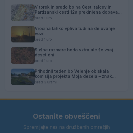
V torek in sredo bo na Cesti talcev in
Partizanski cesti 12a prekinjena dobava
toplotne energije
pred 1 uro
Vročina lahko vpliva tudi na delovanje
vozil
pred 1 uro
Sušne razmere bodo vztrajale še vsaj
deset dni
pred 1 uro
Prihodnji teden bo Velenje obiskala
komisija projekta Moja dežela – znak
gostoljubnosti
pred 3 urami
Ostanite obveščeni
Spremljajte nas na družbenih omrežjih