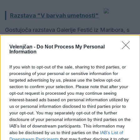
Razstava "V barvah umetnosti"
Gostujoča razstava Galerije Festić iz Maribora, s
katero se predstavljajo izbrani bosansko-
Velenjčan -
Do Not Process My Personal
hercegovski umetniki, ki so tako ali drugače tesno
Information
povezani s Slovenijo.
If you wish to opt-out of the sale, sharing to third parties, or
processing of your personal or sensitive information for
Velenjski grad
targeted advertising by us, please use the below opt-out
Prost vstop
section to confirm your selection. Please note that after your
opt-out request is processed you may continue seeing
interest-based ads based on personal information utilized by
22. 2 . - 6. 5. 2018
us or personal information disclosed to third parties prior to
your opt-out. You may separately opt-out of the further
disclosure of your personal information by third parties on the
Razstava "Gumbi in gumbarstvo
IAB’s list of downstream participants. This information may
also be disclosed by us to third parties on the
IAB’s List of
v Šaleški dolini"
Downstream Participants
that may further disclose it to other