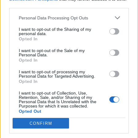
third parties.
Razstava govori o gumbih in zgodovini
gumbarstva v Šaleški dolini, predstavlja pa tudi
Personal Data Processing Opt Outs
več kot stoletno tradicijo izdelovanja gumbov v
I want to opt-out of the Sharing of my
personal data.
družini Dolejši. Njihovo podjetje je danes največji
Opted In
proizvajalec gumbov v Sloveniji.
I want to opt-out of the Sale of my
Personal Data.
Opted In
Velenjski grad
I want to opt-out of processing my
Prost vstop
Personal Data for Targeted Advertising.
Opted In
1. 1 . - 31. 12. 2018
I want to opt-out of Collection, Use,
Retention, Sale, and/or Sharing of my
Personal Data that Is Unrelated with the
Purposes for which it was collected.
233 stopnic v zgodovino
Opted Out
CONFIRM
Razstava, postavljena ob stopnicah, ki od Vile
Bianca vodijo do Velenjskega gradu, ponuja