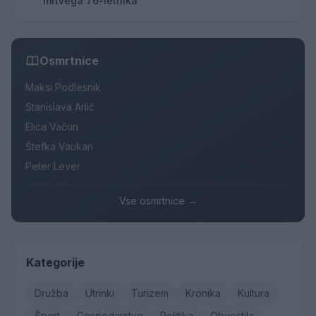
mrtvega 76-letnika
Osmrtnice
Maksi Podlesnik
Stanislava Arlič
Elica Vačun
Štefka Vaukan
Peter Lever
Vse osmrtnice →
Kategorije
Družba
Utrinki
Turizem
Kronika
Kultura
Šport
Gospodarstvo
Politika
Obvestila