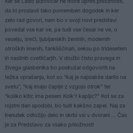
Ker se Lado Bizovičar ne more upreti priložnosti,
da bi proslavil tako pomemben dogodek in ker
zelo rad govori, nam bo v svoji novi predstavi
povedal vse kar ve, pa tudi vse česar ne ve, o
veselju, sreči, ljubljanskih ženinih, modernih
otroških imenih, fankliščinah, seksu po tridesetem
in nasilnih cvetličarjih. V družbi čisto pravega in
živega glasbenika bo poskušal odgovoriti na
težka vprašanja, kot so “kaj je najslabše darilo na
svetu”, “kaj imajo čaplje z vzgojo otrok” ter
“koliko kitic ima pesem Kolk'r kapljic?” Kot se za
rojstni dan spodobi, bo tudi kakšno zapel. Naj za
trenutek odložijo delo in skrbi vsi v dvorani ... Čas
je za Predstavo za vsako priložnost!