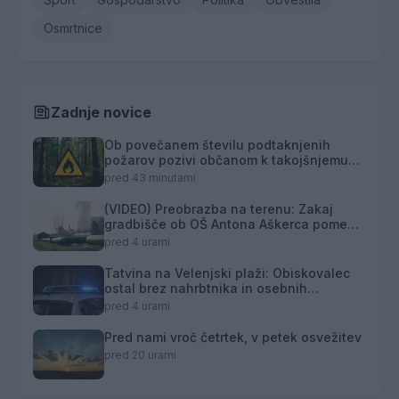
Osmrtnice
Zadnje novice
Ob povečanem številu podtaknjenih
požarov pozivi občanom k takojšnjemu
obveščanju policije
pred 43 minutami
(VIDEO) Preobrazba na terenu: Zakaj
gradbišče ob OŠ Antona Aškerca pomeni
naložbo v prihodnost?
pred 4 urami
Tatvina na Velenjski plaži: Obiskovalec
ostal brez nahrbtnika in osebnih
predmetov
pred 4 urami
Pred nami vroč četrtek, v petek osvežitev
pred 20 urami