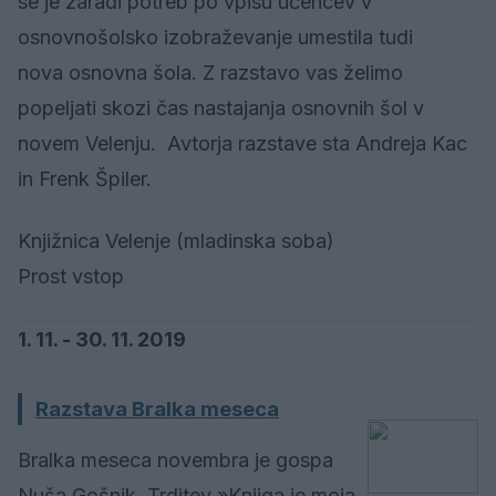
se je zaradi potreb po vpisu učencev v
osnovnošolsko izobraževanje umestila tudi
nova osnovna šola. Z razstavo vas želimo
popeljati skozi čas nastajanja osnovnih šol v
novem Velenju. Avtorja razstave sta Andreja Kac
in Frenk Špiler.
Knjižnica Velenje (mladinska soba)
Prost vstop
1. 11. - 30. 11. 2019
Razstava Bralka meseca
Bralka meseca novembra je gospa
Nuša Gošnik. Trditev »Knjiga je moja