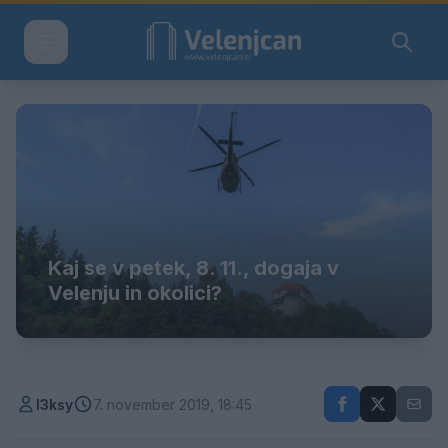
Kaj se v petek, 8. 11., dogaja v
Velenju in okolici?
l3ksy
7. november 2019, 18:45