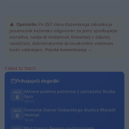
Opozorilo:
Po 297. členu Kazenskega zakonika je
posameznik kazensko odgovoren za javno spodbujanje
sovraštva, nasilja ali nestrpnosti. Komentarji z žaljivimi,
rasističnimi, diskriminatornimi ali nezakonitimi vsebinami
bodo odstranjeni.
Pravila komentiranja →
Failed to fetch
Prihajajoči dogodki
Aktivne poletne počitnice z ustvarjalci Studia
AVG
Spin
6
08:00
Srečanje članov Gobarskega društva Marauh
AVG
Velenje
6
18:00
Moč branja: Beremo pod krošnjami