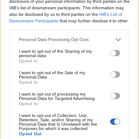
Radovedni, polni pričakovanj in željni novih
disclosure of your personal information by third parties on the
IAB’s list of downstream participants. This information may
dogodivščin s Piko Nogavičko so obiskovali in
also be disclosed by us to third parties on the
IAB’s List of
raziskovali različne dele našega mesta. Potepanje
Downstream Participants
that may further disclose it to other
third parties.
s Piko je tako zabavno! Vsa doživetja in vesele
Personal Data Processing Opt Outs
trenutke v družbi »ta glavne« nagajivke so otroci
poustvarili v različnih likovnih tehnikah. Niso pa
I want to opt-out of the Sharing of my
personal data.
pozabili niti na rojstni dan mesta Velenja – temu
Opted In
dogodku je namenjen del razstave z naslovom
I want to opt-out of the Sale of my
Personal Data.
Obrazi našega mesta. Za šestdeset let mesta
Opted In
Velenje šestdeset radostnih otroških obrazov, ki
I want to opt-out of processing my
Personal Data for Targeted Advertising.
soustvarjajo naše mesto – naš dom.
Opted In
I want to opt-out of Collection, Use,
Knjižnica Velenje (otroški oddelek)
Retention, Sale, and/or Sharing of my
Personal Data that Is Unrelated with the
Prost vstop
Purposes for which it was collected.
Opted Out