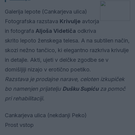
Galerija lepote (Cankarjeva ulica)
Fotografska razstava
Krivulje
avtorja
in fotografa
Aljoša Videtiča
odkriva
skrito lepoto ženskega telesa. A na subtilen način,
skozi nežno tančico, ki elegantno razkriva krivulje
in detajle. Akti, ujeti v delčke zgodbe se v
domišljiji nizajo v erotično poetiko.
Razstava je prodajne narave, celoten izkupiček
bo namenjen prijatelju
Dušku Supiću
za pomoč
pri rehabilitaciji.
Cankarjeva ulica (nekdanji Peko)
Prost vstop