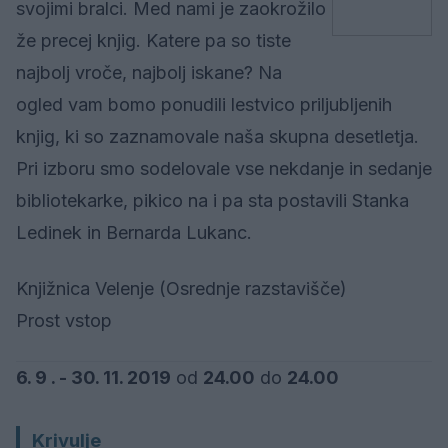
svojimi bralci. Med nami je zaokrožilo
že precej knjig. Katere pa so tiste
najbolj vroče, najbolj iskane? Na
ogled vam bomo ponudili lestvico priljubljenih
knjig, ki so zaznamovale naša skupna desetletja.
Pri izboru smo sodelovale vse nekdanje in sedanje
bibliotekarke, pikico na i pa sta postavili Stanka
Ledinek in Bernarda Lukanc.
Knjižnica Velenje (Osrednje razstavišče)
Prost vstop
6. 9 . - 30. 11. 2019
od
24.00
do
24.00
Krivulje