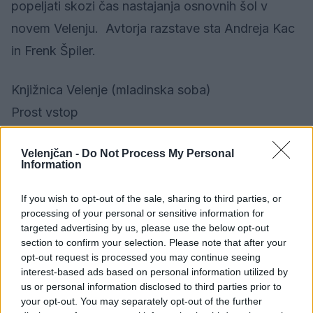
popeljati skozi čas nastajanja osnovnih šol v
novem Velenju. Avtorja razstave sta Andreja Kac
in Frenk Špiler.
Knjižnica Velenje (mladinska soba)
Prost vstop
1. 11. - 30. 11. 2019
Velenjčan -
Do Not Process My Personal
Information
Razstava Na potepu po mestu s Piko
If you wish to opt-out of the sale, sharing to third parties, or
processing of your personal or sensitive information for
Nogavičko
targeted advertising by us, please use the below opt-out
section to confirm your selection. Please note that after your
Pika je na svoje potepanje po mestu
opt-out request is processed you may continue seeing
povabila tudi otroke iz Vrtca Velenje,
interest-based ads based on personal information utilized by
us or personal information disclosed to third parties prior to
ki so se vabilu z veseljem odzvali.
your opt-out. You may separately opt-out of the further