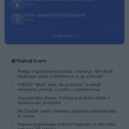
AVG
6
19:00
Večer pesmi Đorđa Balaševića
AVG
7
20:00
Vsi dogodki →
Najbolj brano
Pretep v gostinskem lokalu v Velenju: 46-letnik
1
moškega udaril s steklenico in ga zabodel
(VIDEO) "Mislil sem, da je konec": Lastnik
2
velenjske picerije o padcu s padalom na
Hrvaškem
Dopustniška drama: Policija pričakala letalo s
3
Korošico po pristanku
Na Šaleški cesti v Velenju občanka poškodovala
4
tri vozila
Prijava pogrešanja razkrila tragedijo: V hiši našli
5