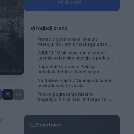
Vsi dogodki →
Najbolj brano
Pretep v gostinskem lokalu v
1
Velenju: 46-letnik moškega udaril s
steklenico in ga zabodel
(VIDEO) "Mislil sem, da je konec":
2
Lastnik velenjske picerije o padcu s
padalom na Hrvaškem
Dopustniška drama: Policija
3
pričakala letalo s Korošico po
pristanku
Na Šaleški cesti v Velenju občanka
4
poškodovala tri vozila
Prijava pogrešanja razkrila
5
tragedijo: V hiši našli mrtvega 76-
letnika
ke
Osmrtnice