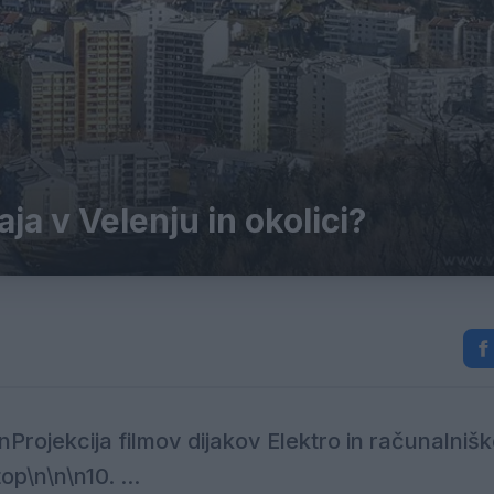
aja v Velenju in okolici?
nProjekcija filmov dijakov Elektro in računalniš
p\n\n\n10. ...