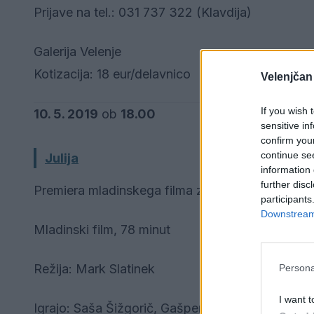
Prijave na tel.: 031 737 322 (Klavdija)
Galerija Velenje
Kotizacija: 18 eur/delavnico
Velenjčan
If you wish 
10. 5. 2019
ob
18.00
sensitive in
confirm you
continue se
Julija
information 
further disc
Premiera mladinskega filma z ekipo
participants
Downstream 
Mladinski film, 78 minut
Režija: Mark Slatinek
Persona
I want t
Igrajo: Saša Šižgorič, Gašper Lenart, Kristina Pet