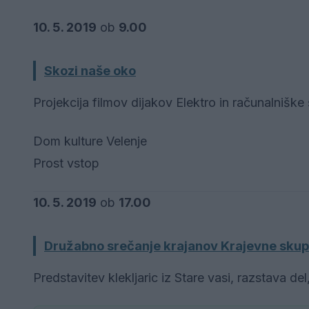
10. 5. 2019
ob
9.00
Skozi naše oko
Projekcija filmov dijakov Elektro in računalniške
Dom kulture Velenje
Prost vstop
10. 5. 2019
ob
17.00
Družabno srečanje krajanov Krajevne skup
Predstavitev klekljaric iz Stare vasi, razstava de