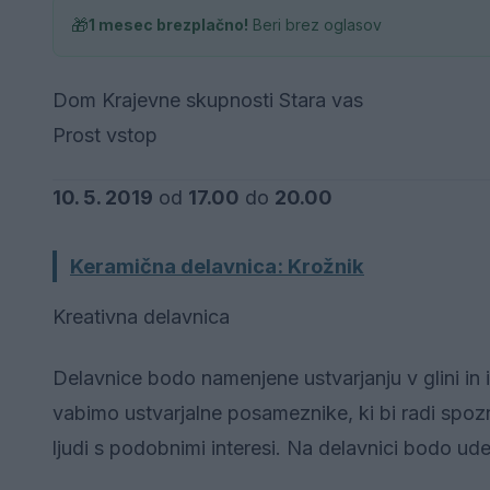
🎁
1 mesec brezplačno!
Beri brez oglasov
Dom Krajevne skupnosti Stara vas
Prost vstop
10. 5. 2019
od
17.00
do
20.00
Keramična delavnica: Krožnik
Kreativna delavnica
Delavnice bodo namenjene ustvarjanju v glini in i
vabimo ustvarjalne posameznike, ki bi radi spoznali
ljudi s podobnimi interesi. Na delavnici bodo ude