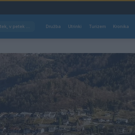
Pred nami vroč četrtek, v petek osvežitev
Družba
Utrinki
Turizem
Kronika