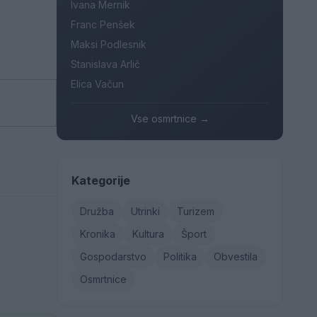
Ivana Mernik
Franc Penšek
Maksi Podlesnik
Stanislava Arlič
Elica Vačun
Vse osmrtnice →
Kategorije
Družba
Utrinki
Turizem
Kronika
Kultura
Šport
Gospodarstvo
Politika
Obvestila
Osmrtnice