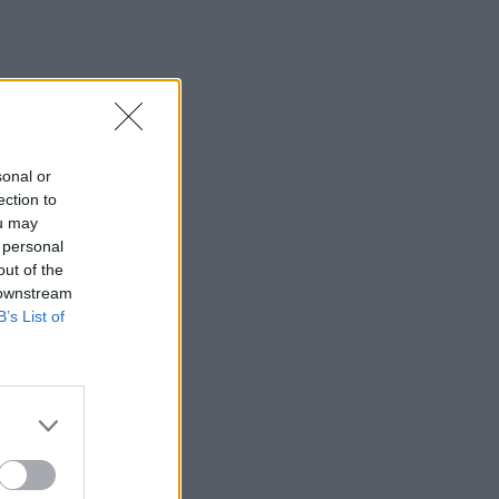
sonal or
ection to
ou may
 personal
out of the
 downstream
B’s List of