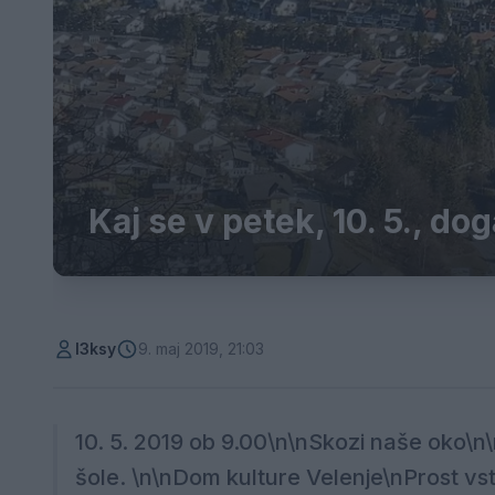
Kaj se v petek, 10. 5., dog
l3ksy
9. maj 2019, 21:03
10. 5. 2019 ob 9.00\n\nSkozi naše oko\n\
šole. \n\nDom kulture Velenje\nProst vsto