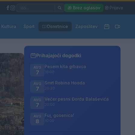
|
🎁 Brez oglasov
|
Prijava
Kultura
Šport
Osmrtnice
Zaposlitev
Prihajajoči dogodki
Pesem kita grbavca
AVG
7
18:00
Smrt Robina Hooda
AVG
7
20:30
Večer pesmi Đorđa Balaševića
AVG
7
20:00
Fuj, gosenica!
AVG
8
10:00