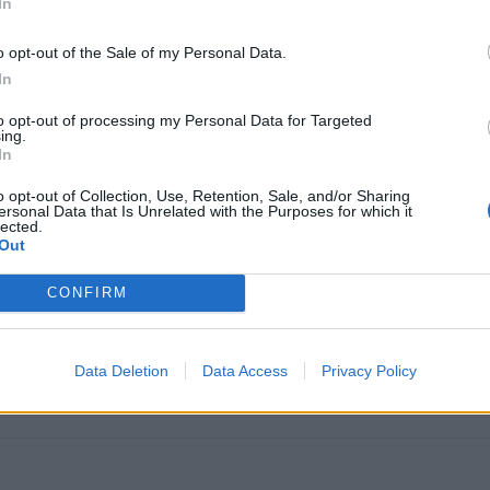
In
,
o opt-out of the Sale of my Personal Data.
In
ela Škofič, Alenka Martinc, Sanja Brezočnik, Tomi Braj
to opt-out of processing my Personal Data for Targeted
ing.
In
o opt-out of Collection, Use, Retention, Sale, and/or Sharing
ersonal Data that Is Unrelated with the Purposes for which it
lected.
Laznik
Out
CONFIRM
Data Deletion
Data Access
Privacy Policy