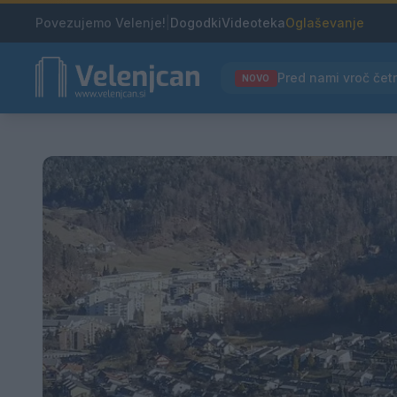
Povezujemo Velenje!
|
Dogodki
Videoteka
Oglaševanje
NOVO