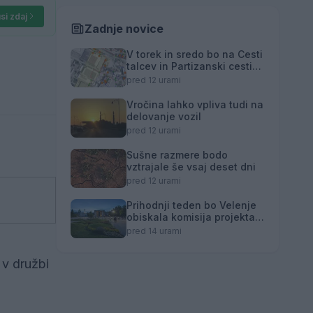
si zdaj
Zadnje novice
V torek in sredo bo na Cesti
talcev in Partizanski cesti
12a prekinjena dobava
pred 12 urami
toplotne energije
Vročina lahko vpliva tudi na
delovanje vozil
pred 12 urami
Sušne razmere bodo
vztrajale še vsaj deset dni
pred 12 urami
Prihodnji teden bo Velenje
obiskala komisija projekta
Moja dežela – znak
pred 14 urami
gostoljubnosti
 v družbi