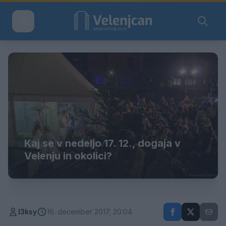
Kaj se v nedeljo 17. 12., dogaja v
Velenju in okolici?
l3ksy
16. december 2017, 20:04