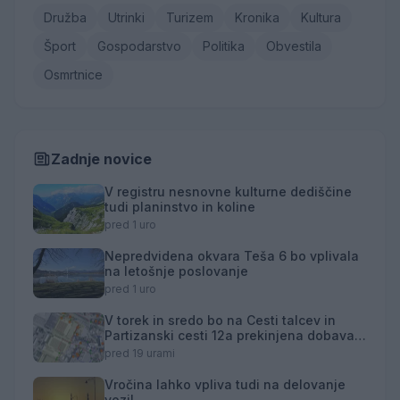
Družba
Utrinki
Turizem
Kronika
Kultura
Šport
Gospodarstvo
Politika
Obvestila
Osmrtnice
Zadnje novice
V registru nesnovne kulturne dediščine
tudi planinstvo in koline
pred 1 uro
Nepredvidena okvara Teša 6 bo vplivala
na letošnje poslovanje
pred 1 uro
V torek in sredo bo na Cesti talcev in
Partizanski cesti 12a prekinjena dobava
toplotne energije
pred 19 urami
Vročina lahko vpliva tudi na delovanje
vozil