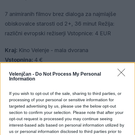
7 animiranih filmov brez dialoga za najmlajše
obiskovalce starosti od 2+, 36 minut Režija:
različni evropski režiserji Vstopnice: 4 EUR
Kraj:
Kino Velenje - mala dvorana
Vstopnina:
4 €
Velenjčan -
Do Not Process My Personal
17. 12. 2017
ob
18.00
Information
If you wish to opt-out of the sale, sharing to third parties, or
Vojna zvezd: Poslednji Jedi - 3 D
processing of your personal or sensitive information for
targeted advertising by us, please use the below opt-out
section to confirm your selection. Please note that after your
Fimska predstava (Star Wars: The Last Jedi)
opt-out request is processed you may continue seeing
interest-based ads based on personal information utilized by
ZF akcijski spektakel, 150 minut Vstopnice: 5
us or personal information disclosed to third parties prior to