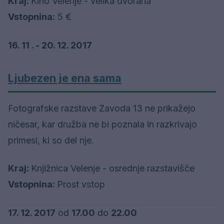
Kraj:
Kino Velenje - velika dvorana
Vstopnina:
5 €
16. 11 . - 20. 12. 2017
Ljubezen je ena sama
Fotografske razstave Zavoda 13 ne prikažejo
ničesar, kar družba ne bi poznala in razkrivajo
primesi, ki so del nje.
Kraj:
Knjižnica Velenje - osrednje razstavišče
Vstopnina:
Prost vstop
17. 12. 2017
od
17.00
do
22.00