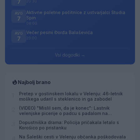
7
20:30
Aktivne poletne počitnice z ustvarjalci Studia
AVG
Spin
7
08:00
Večer pesmi Đorđa Balaševića
AVG
7
20:00
Vsi dogodki →
Najbolj brano
Pretep v gostinskem lokalu v Velenju: 46-letnik
1
moškega udaril s steklenico in ga zabodel
(VIDEO) "Mislil sem, da je konec": Lastnik
2
velenjske picerije o padcu s padalom na
Hrvaškem
Dopustniška drama: Policija pričakala letalo s
3
Korošico po pristanku
Na Šaleški cesti v Velenju občanka poškodovala
4