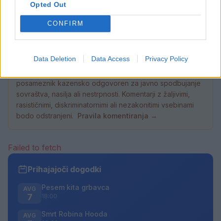
Opted Out
Vstopnina:
Prost vstop
CONFIRM
Data Deletion
Data Access
Privacy Policy
Opozorilo:
Po 297. členu Kazenskega zakonika je
posameznik kazensko odgovoren za javno spodbujanje
sovraštva, nasilja ali nestrpnosti. Komentarji z žaljivimi,
rasističnimi, diskriminatornimi ali nezakonitimi vsebinami
bodo odstranjeni.
Pravila komentiranja →
Failed to fetch
Prihajajoči dogodki
Pesem kita grbavca
AVG
7
18:00
Smrt Robina Hooda
AVG