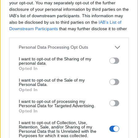
your opt-out. You may separately opt-out of the further
EUR, očala 2 EUR
disclosure of your personal information by third parties on the
IAB’s list of downstream participants. This information may
also be disclosed by us to third parties on the
IAB’s List of
Kraj:
Kino Velenje (velika dvorana)
Downstream Participants
that may further disclose it to other
Vstopnina:
5€, očala 2 €
third parties.
Personal Data Processing Opt Outs
17. 12. 2017
ob
15.00
,
17. 12. 2017
ob
16.30
,
17.
I want to opt-out of the Sharing of my
12. 2017
ob
16.00
personal data.
Opted In
Veseli december 2017
I want to opt-out of the Sale of my
Personal Data.
Opted In
Gledališka predstava z DEDKOM MRAZOM in
I want to opt-out of processing my
Personal Data for Targeted Advertising.
obdaritev otrok
Opted In
I want to opt-out of Collection, Use,
Kraj:
POŠ Cirkovce, Dom krajanov Konovo in
Retention, Sale, and/or Sharing of my
Personal Data that Is Unrelated with the
Purposes for which it was collected.
Gasilski dom Škale