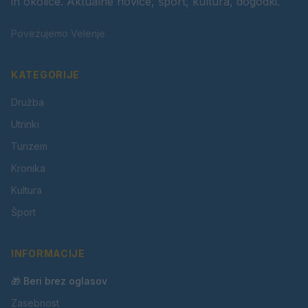
in okolice. Aktualne novice, šport, kultura, dogodki.
Povezujemo Velenje.
KATEGORIJE
Družba
Utrinki
Turizem
Kronika
Kultura
Šport
INFORMACIJE
🎁 Beri brez oglasov
Zasebnost