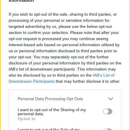
Information
*Proslava ob dnevu reformacije
If you wish to opt-out of the sale, sharing to third parties, or
čas:
ob 19.00
processing of your personal or sensitive information for
targeted advertising by us, please use the below opt-out
kraj:
Knjižnica Velenje
section to confirm your selection. Please note that after your
vstop:
Prost vstop
opt-out request is processed you may continue seeing
interest-based ads based on personal information utilized by
us or personal information disclosed to third parties prior to
Ob 19. uri vas vabimo v Knjižnico Velenje na
your opt-out. You may separately opt-out of the further
proslavo ob dnevu reformacije, ki ga praznujemo
disclosure of your personal information by third parties on the
IAB’s list of downstream participants. This information may
31. oktobra. Program bodo pripravili učenci in
also be disclosed by us to third parties on the
IAB’s List of
Downstream Participants
that may further disclose it to other
učitelji OŠ Antona Aškerca.
third parties.
Personal Data Processing Opt Outs
*Buh pomagej
I want to opt-out of the Sharing of my
personal data.
čas:
ob 19.30
Opted In
kraj:
Dom kulture Velenje (velika dvorana)
I want to opt-out of the Sale of my