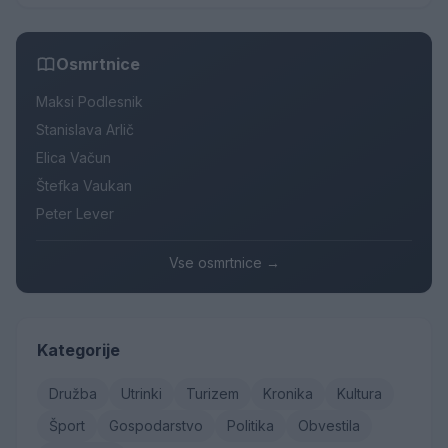
Osmrtnice
Maksi Podlesnik
Stanislava Arlič
Elica Vačun
Štefka Vaukan
Peter Lever
Vse osmrtnice →
Kategorije
Družba
Utrinki
Turizem
Kronika
Kultura
Šport
Gospodarstvo
Politika
Obvestila