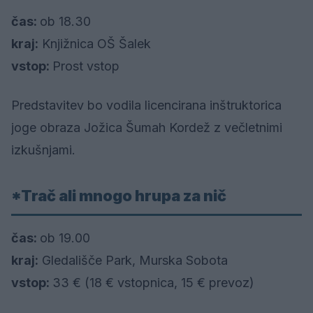
čas:
ob 18.30
kraj:
Knjižnica OŠ Šalek
vstop:
Prost vstop
Predstavitev bo vodila licencirana inštruktorica
joge obraza Jožica Šumah Kordež z večletnimi
izkušnjami.
*Trač ali mnogo hrupa za nič
čas:
ob 19.00
kraj:
Gledališče Park, Murska Sobota
vstop:
33 € (18 € vstopnica, 15 € prevoz)