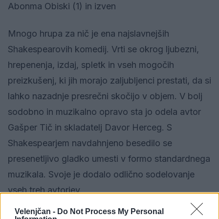
Abonma Obiski (1) in izven
Mnogo hrupa za nič je ena najslavnejših
Shakespearovih komedij. Vrti se okrog ljubezni,
hrepenenja, izdaj, spletk in vseh mogočih
preizkušenj, ki jih morajo zaljubljenci prestati, da si
lahko nazadnje presrečni skočijo v objem. V bolj
sodobno in muzikalno opravo sta jo odela avtor
Gašper Tič in skladatelj Davor Herceg. S
Shakespearjem navdahnjeno besedilo se
presenetljivo gladko umesti v formo standardnega
muzikala. Svoje je dodalo odlično sodelovanje
vseh treh avtorjev.
Velenjčan -
Do Not Process My Personal