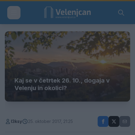
Kaj se v četrtek 26. 10., dogaja v
Velenju in okolici?
l3ksy
25. oktober 2017, 21:25