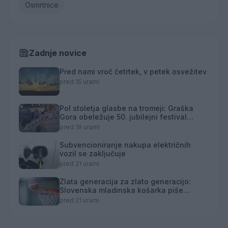
Osmrtnice
Zadnje novice
Pred nami vroč četrtek, v petek osvežitev
pred 15 urami
Pol stoletja glasbe na tromeji: Graška
Gora obeležuje 50. jubilejni festival
narodno-zabavne glasbe
pred 19 urami
Subvencioniranje nakupa električnih
vozil se zaključuje
pred 21 urami
Zlata generacija za zlato generacijo:
Slovenska mladinska košarka piše
zgodovino
pred 21 urami