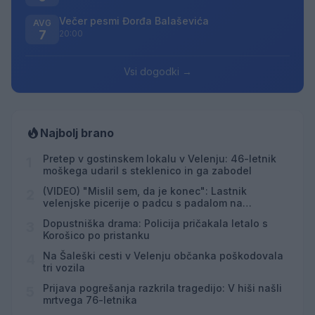
Večer pesmi Đorđa Balaševića
AVG
7
20:00
Vsi dogodki →
Najbolj brano
Pretep v gostinskem lokalu v Velenju: 46-letnik
1
moškega udaril s steklenico in ga zabodel
(VIDEO) "Mislil sem, da je konec": Lastnik
2
velenjske picerije o padcu s padalom na
Hrvaškem
Dopustniška drama: Policija pričakala letalo s
3
Korošico po pristanku
Na Šaleški cesti v Velenju občanka poškodovala
4
tri vozila
Prijava pogrešanja razkrila tragedijo: V hiši našli
5
mrtvega 76-letnika