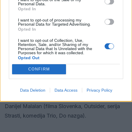
Personal Data.
vstop:
15 €
Opted In
I want to opt-out of processing my
Zeleni abonma (1), A la Carte in izven
Personal Data for Targeted Advertising.
Opted In
Avtorska komedija, v kateri je združila moč
I want to opt-out of Collection, Use,
Retention, Sale, and/or Sharing of my
Personal Data that Is Unrelated with the
priznana primorska ekipa v postavi Boris Devetak
Purposes for which it was collected.
Opted Out
(TV Poper, Alora pridem več k’sno!), Žan Papič
(stand-up komik in voditelj oddaje Ambienti na TV
CONFIRM
Slovenija), Franko Korošec (gostilničar Marko v
Eni žlahtni štoriji, TV Poper ...) ter filmski in
Data Deletion
Data Access
Privacy Policy
gledališki igralec, režiser, glasbenik in pevec
Danijel Malalan (filma Slovenka, Outsider, serija
Strasti, komedija Trio, Do nazga).