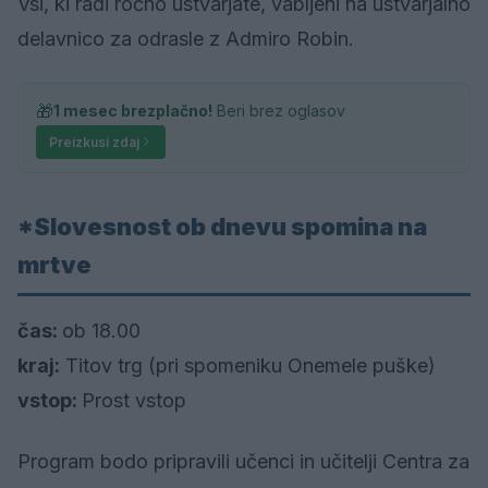
Vsi, ki radi ročno ustvarjate, vabljeni na ustvarjalno
delavnico za odrasle z Admiro Robin.
🎁
1 mesec brezplačno!
Beri brez oglasov
Preizkusi zdaj
*Slovesnost ob dnevu spomina na
mrtve
čas:
ob 18.00
kraj:
Titov trg (pri spomeniku Onemele puške)
vstop:
Prost vstop
Program bodo pripravili učenci in učitelji Centra za