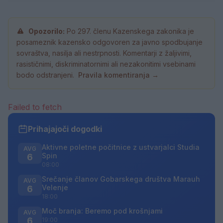
Opozorilo:
Po 297. členu Kazenskega zakonika je
posameznik kazensko odgovoren za javno spodbujanje
sovraštva, nasilja ali nestrpnosti. Komentarji z žaljivimi,
rasističnimi, diskriminatornimi ali nezakonitimi vsebinami
bodo odstranjeni.
Pravila komentiranja →
Failed to fetch
Prihajajoči dogodki
Aktivne poletne počitnice z ustvarjalci Studia
AVG
Spin
6
08:00
Srečanje članov Gobarskega društva Marauh
AVG
Velenje
6
18:00
Moč branja: Beremo pod krošnjami
AVG
6
19:00